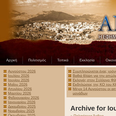
Αρχική
Πολιτισμός
Τοπικά
Εκκλησία
Οικον
Αυγούστου 2026
Συμπληρώνεται ένας χρόν
Ιουλίου 2026
Βαθιά θλίψη για την απώλ
Ιουνίου 2026
Εκλογές στον Σύλλογο Φίλ
Μαΐου 2026
Εκδηλώσεις της ΚΟ του ΚΚ
Απριλίου 2026
Μέχρι 14 Αυγούστου οι αι
Μαρτίου 2026
μονάδων
Φεβρουαρίου 2026
Ιανουαρίου 2026
Δεκεμβρίου 2025
Archive for Ιο
Νοεμβρίου 2025
Οκτωβρίου 2025
» Παλαιότερα Άρθρα