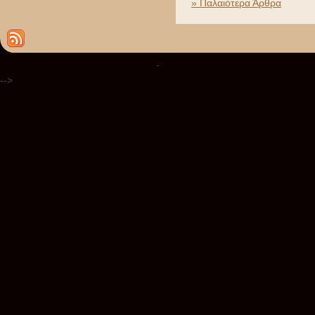
» Παλαιότερα Άρθρα
.
-->