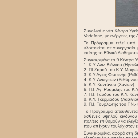
Συνολικά εννέα Κέντρα Υγεί
Vodafone, με ενέργειες της 
Το Πρόγραμμα τελεί υπό τ
υλοποιείται σε συνεργασία
επίσης το Εθνικό Διαδημοτι
Συγκεκριμένα τα 9 Κέντρα Υ
1. Κ.Υ. Ανω Βιάννου (Ηρακλ
2. ΠΙ Ζαρού του Κ.Υ. Μοιρώ
3. Κ.Υ Αγίας Φωτεινής (Ρεθ
4. Κ.Υ. Ανωγείων (Ρεθύμνου
5. Κ.Υ. Καντάνου (Χανίων)
6. Π.Ι. Αγ. Ρουμέλης του Κ.
7. Π.Ι. Γαύδου του Κ.Υ. Κα
8. Κ.Υ. Τζερμιάδου (Λασιθίο
9. Π.Ι. Τουρλωτής του Γ.Ν.-
To Πρόγραμμα απευθύνεται 
ασθενείς υψηλού κινδύνου
πολίτες επιθυμούν να ελέγξ
που απέχουν τουλάχιστον εί
Συγκεκριμένα, αφορά στη δι
εξοπλισμός ο οποίος παραχω