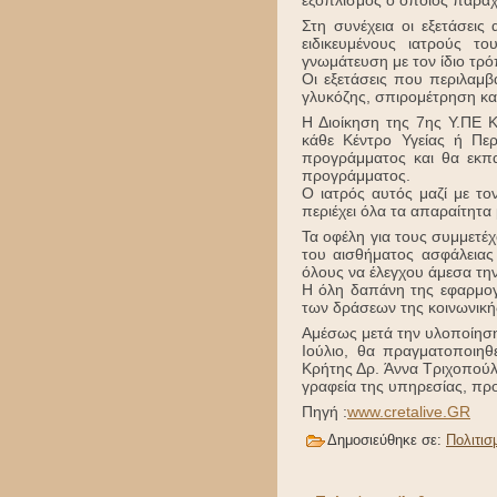
Στη συνέχεια οι εξετάσεις
ειδικευμένους ιατρούς τ
γνωμάτευση με τον ίδιο τρό
Οι εξετάσεις που περιλαμβ
γλυκόζης, σπιρομέτρηση κα
Η Διοίκηση της 7ης Υ.ΠΕ 
κάθε Κέντρο Υγείας ή Περ
προγράμματος και θα εκπαι
προγράμματος.
Ο ιατρός αυτός μαζί με τ
περιέχει όλα τα απαραίτητα
Τα οφέλη για τους συμμετέχ
του αισθήματος ασφάλειας 
όλους να έλεγχου άμεσα την
Η όλη δαπάνη της εφαρμογή
των δράσεων της κοινωνική
Αμέσως μετά την υλοποίηση
Ιούλιο, θα πραγματοποιηθ
Κρήτης Δρ. Άννα Τριχοπούλ
γραφεία της υπηρεσίας, προ
Πηγή :
www.cretalive.GR
Δημοσιεύθηκε σε:
Πολιτισ