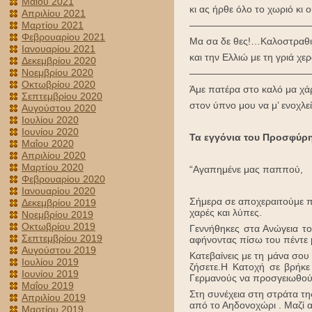
Μαΐου 2021
κι ας ήρθε όλο το χωριό κι οι
Απριλίου 2021
————————————
Μαρτίου 2021
Φεβρουαρίου 2021
Μα σα δε θες!…Καλοστραθιά
Ιανουαρίου 2021
και την Ελλιώ με τη γριά χε
Δεκεμβρίου 2020
Νοεμβρίου 2020
————————————
Οκτωβρίου 2020
Άμε πατέρα στο καλό μα χά
Σεπτεμβρίου 2020
στον ύπνο μου να μ’ ενοχλε
Αυγούστου 2020
Ιουλίου 2020
Ιουνίου 2020
Τα εγγόνια του Προσφύρη
Μαΐου 2020
Απριλίου 2020
Μαρτίου 2020
“Αγαπημένε μας παππού,
Φεβρουαρίου 2020
Ιανουαρίου 2020
Σήμερα σε αποχεραιτούμε π
Δεκεμβρίου 2019
χαρές και λύπες.
Νοεμβρίου 2019
Οκτωβρίου 2019
Γεννήθηκες στα Ανώγεια τ
Σεπτεμβρίου 2019
αφήνοντας πίσω του πέντε μ
Αυγούστου 2019
Κατεβαίνεις με τη μάνα σου
Ιουλίου 2019
ζήσετε.Η Κατοχή σε βρήκε
Ιουνίου 2019
Γερμανούς να προσγειωθού
Μαΐου 2019
Στη συνέχεια στη στράτα τ
Απριλίου 2019
από το Αηδονοχώρι . Μαζί 
Μαρτίου 2019