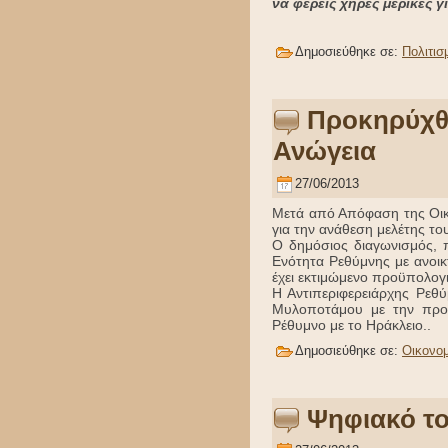
να φέρεις χήρες μερικές γ
Δημοσιεύθηκε σε:
Πολιτισ
Προκηρύχθη
Ανώγεια
27/06/2013
Μετά από Απόφαση της Οικ
για την ανάθεση μελέτης το
Ο δημόσιος διαγωνισμός, 
Ενότητα Ρεθύμνης με ανοικ
έχει εκτιμώμενο προϋπολογ
Η Αντιπεριφερειάρχης Ρεθύ
Μυλοποτάμου με την προκ
Ρέθυμνο με το Ηράκλειο..
Δημοσιεύθηκε σε:
Οικονομ
Ψηφιακό το