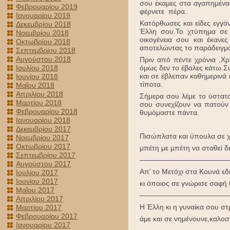
σου έκαμες στα αγαπημένα 
Φεβρουαρίου 2019
φέρνετε πέρα.
Ιανουαρίου 2019
Κατόρθωσες και είδες εγγόν
Δεκεμβρίου 2018
Έλλη σου.Το χτύπημα σε σ
Νοεμβρίου 2018
οικογένεια σου και έκανε
Οκτωβρίου 2018
αποτελώντας το παράδειγμα
Σεπτεμβρίου 2018
Αυγούστου 2018
Πριν από πέντε χρόνια ,Χρ
όμως δεν το έβαλες κάτω.Συ
Ιουλίου 2018
και σε έβλεπαν καθημερινά
Ιουνίου 2018
τίποτα.
Μαΐου 2018
Απριλίου 2018
Σήμερα σου λέμε το ύστατο 
Μαρτίου 2018
σου συνεχίζουν να πατούν
Φεβρουαρίου 2018
θυμόμαστε πάντα.
Ιανουαρίου 2018
Δεκεμβρίου 2017
Πισώπλατα και ύπουλα σε 
Νοεμβρίου 2017
Οκτωβρίου 2017
μπέτη με μπέτη να σταθεί δε
Σεπτεμβρίου 2017
————————————
Αυγούστου 2017
Απ’ το Μετόχι στα Κουνά εδ
Ιουλίου 2017
Ιουνίου 2017
κι όποιος σε γνώρισε σαφή 
Μαΐου 2017
————————————
Απριλίου 2017
Η Έλλη κι η γυναίκα σου σ
Μαρτίου 2017
Φεβρουαρίου 2017
άμε και σε νημένουνε,καλο
Ιανουαρίου 2017