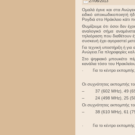
27/06/2013
Ομαλά έγινε και στα Ανώγε
ειδικό αποκωδικοποιητή ή
Ρογδιά στο Ηράκλειο κάτι π
Θυμίζουμε ότι όσοι δεν έχ
αναλογικό σήμα αναμένετα
τηλεόραση που διαθέτουν έχ
συσκευή έχει αγοραστεί μετ
Για τεχνική υποστήριξη ή γ
Ανώγεια.Για πληροφορίες καλ
Στο ψηφιακό μπουκέτο πέρ
κανάλια τόσο του Ηρακλείου
· Για το κέντρο εκπομπής 
Οι συχνότητες εκπομπής του
– 37 (602 MHz), 49 (698 
– 24 (498 MHz), 25 (506 
Οι συχνότητες εκπομπής του
– 38 (610 MHz), 61 (7
· Για το κέντρο εκπομπής