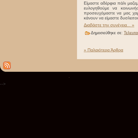
Είμαστε αδέρφια πάλι μαζεμ
ευλογηθούμε να κοινωνή
προσευχόμαστε να μας χαρ
κάνουν να είμαστε δυσλειτ
Διαβάστε την συνέχεια... »
Δημοσιεύθηκε σε:
Τελευτα
» Παλαιότερα Άρθρα
.
-->