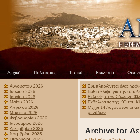
Αρχική
Πολιτισμός
Τοπικά
Εκκλησία
Οικον
Αυγούστου 2026
Συμπληρώνεται ένας χρόν
Ιουλίου 2026
Βαθιά θλίψη για την απώλ
Ιουνίου 2026
Εκλογές στον Σύλλογο Φίλ
Μαΐου 2026
Εκδηλώσεις της ΚΟ του ΚΚ
Απριλίου 2026
Μέχρι 14 Αυγούστου οι αι
Μαρτίου 2026
μονάδων
Φεβρουαρίου 2026
Ιανουαρίου 2026
Δεκεμβρίου 2025
Archive for Δ
Νοεμβρίου 2025
Οκτωβρίου 2025
» Παλαιότερα Άρθρα