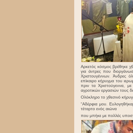
Αρκετός κόσμος βρέθηκε χθ
για άντρες που διοργάνωσ
Χριστουγέννων. Άνδρες ό
επίκαιρο κήρυγμα του ιερω
πριν τα Χριστούγεννα, μ
αγροτικών εργασιών τους δε
Ολόκληρο το χθεσινό κήρυγμ
“Αδέρφια μου. Ευλογηθήκα
τέταρτο ενός αιώνα
που μπήκε με πολλές υποσχέ