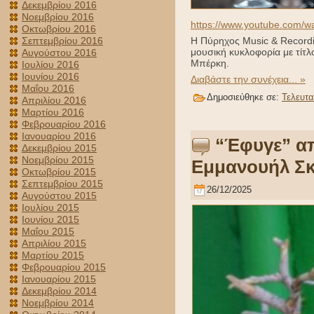
Δεκεμβρίου 2016
Νοεμβρίου 2016
https://www.youtube.com/w
Οκτωβρίου 2016
Σεπτεμβρίου 2016
H Πύρηχος Music & Recordin
μουσική κυκλοφορία με τίτλ
Αυγούστου 2016
Μπέρκη.
Ιουλίου 2016
Ιουνίου 2016
Διαβάστε την συνέχεια... »
Μαΐου 2016
Δημοσιεύθηκε σε:
Τελευτα
Απριλίου 2016
Μαρτίου 2016
Φεβρουαρίου 2016
Ιανουαρίου 2016
“Έφυγε” απ
Δεκεμβρίου 2015
Νοεμβρίου 2015
Εμμανουήλ Σκ
Οκτωβρίου 2015
Σεπτεμβρίου 2015
26/12/2025
Αυγούστου 2015
Ιουλίου 2015
Ιουνίου 2015
Μαΐου 2015
Απριλίου 2015
Μαρτίου 2015
Φεβρουαρίου 2015
Ιανουαρίου 2015
Δεκεμβρίου 2014
Νοεμβρίου 2014