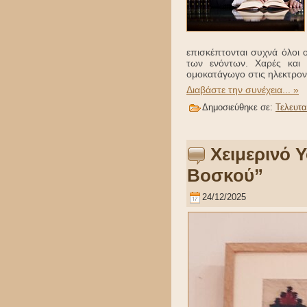
επισκέπτονται συχνά όλοι ο
των ενόντων. Χαρές και θ
ομοκατάγωγο στις ηλεκτρονι
Διαβάστε την συνέχεια... »
Δημοσιεύθηκε σε:
Τελευτα
Χειμερινό 
Βοσκού”
24/12/2025