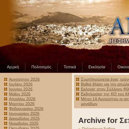
Αρχική
Πολιτισμός
Τοπικά
Εκκλησία
Οικον
Αυγούστου 2026
Συμπληρώνεται ένας χρόν
Ιουλίου 2026
Βαθιά θλίψη για την απώλ
Ιουνίου 2026
Εκλογές στον Σύλλογο Φίλ
Μαΐου 2026
Εκδηλώσεις της ΚΟ του ΚΚ
Απριλίου 2026
Μέχρι 14 Αυγούστου οι αι
Μαρτίου 2026
μονάδων
Φεβρουαρίου 2026
Ιανουαρίου 2026
Δεκεμβρίου 2025
Archive for Σ
Νοεμβρίου 2025
Οκτωβρίου 2025
» Παλαιότερα Άρθρα