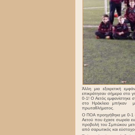
Άλλη μια εξαιρετική εμφά
επικράτησαν σήμερα στο γ
0-1! Ο Αετός εμφανίστηκε σ
στο Ηράκλειο μπήκαν με
πρωταθλήματος.
Ο ΠΟΑ προηγήθηκε με 0-1 σ
Αετού που έχασε σωρεία ευ
προβολή του Σμπώκου μετά 
από σαρωτικός και εύστοχος