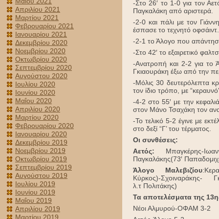
Μαΐου 2021
-Στο 26′ το 1-0 για τον Αε
Απριλίου 2021
Παγκαλάκη από αριστερά.
Μαρτίου 2021
-2-0 και πάλι με τον Γιάν
Φεβρουαρίου 2021
έσπασε το τεχνητό οφσάιντ.
Ιανουαρίου 2021
-2-1 το Άλογο που απάντησ
Δεκεμβρίου 2020
Νοεμβρίου 2020
-Στο 42′ το εξαιρετικό φαλ
Οκτωβρίου 2020
-Ανατροπή και 2-2 για το
Σεπτεμβρίου 2020
Γκιαουράκη έξω από την πε
Αυγούστου 2020
-Μόλις 30 δευτερόλεπτα κρ
Ιουλίου 2020
τον ίδιο τρόπο, με “κεραυνό
Ιουνίου 2020
Μαΐου 2020
-4-2 στο 55′ με την κεφαλ
Απριλίου 2020
στον Μάνο Τσαχάκη τον αν
Μαρτίου 2020
-Το τελικό 5-2 έγινε με εκ
Φεβρουαρίου 2020
στο δεξί “Γ’ του τέρματος.
Ιανουαρίου 2020
Οι συνθέσεις:
Δεκεμβρίου 2019
Νοεμβρίου 2019
Αετός:
Μπαγκέρης-Ιωαννίδ
Παγκαλάκης(73′ Παπαδομι
Οκτωβρίου 2019
Σεπτεμβρίου 2019
Άλογο Μαλεβιζίου
:Κερ
Αυγούστου 2019
Κύρκος)-Σχοιναράκης- Γκι
Ιουλίου 2019
λ.τ Πολιτάκης)
Ιουνίου 2019
Τα αποτελέσματα της 13η
Μαΐου 2019
Νέοι Αλμυρού-ΟΦΑΜ 3-2
Απριλίου 2019
Μαρτίου 2019