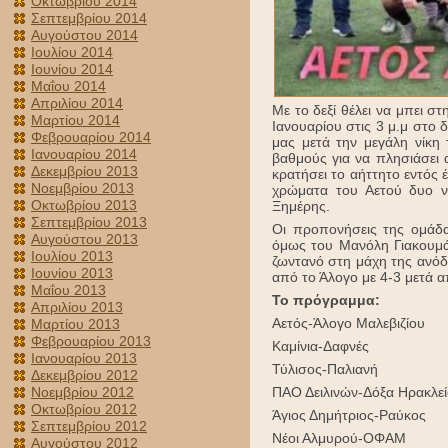
Οκτωβρίου 2014
Σεπτεμβρίου 2014
Αυγούστου 2014
Ιουλίου 2014
Ιουνίου 2014
Μαΐου 2014
Απριλίου 2014
Με το δεξί θέλει να μπει σ
Μαρτίου 2014
Ιανουαρίου στις 3 μ.μ στο
Φεβρουαρίου 2014
μας μετά την μεγάλη νίκη
Ιανουαρίου 2014
βαθμούς για να πλησιάσει 
Δεκεμβρίου 2013
κρατήσει το αήττητο εντός
Νοεμβρίου 2013
χρώματα του Αετού δυο ν
Οκτωβρίου 2013
Ξημέρης.
Σεπτεμβρίου 2013
Οι προπονήσεις της ομάδ
Αυγούστου 2013
όμως του Μανόλη Γιακουμάκ
Ιουλίου 2013
ζωντανό στη μάχη της ανόδο
Ιουνίου 2013
από το Άλογο με 4-3 μετά 
Μαΐου 2013
Το πρόγραμμα:
Απριλίου 2013
Αετός-Άλογο Μαλεβιζίου
Μαρτίου 2013
Φεβρουαρίου 2013
Καμίνια-Δαφνές
Ιανουαρίου 2013
Τύλισος-Παλιανή
Δεκεμβρίου 2012
Νοεμβρίου 2012
ΠΑΟ Δειλινών-Δόξα Ηρακλε
Οκτωβρίου 2012
Άγιος Δημήτριος-Ραύκος
Σεπτεμβρίου 2012
Νέοι Αλμυρού-ΟΦΑΜ
Αυγούστου 2012