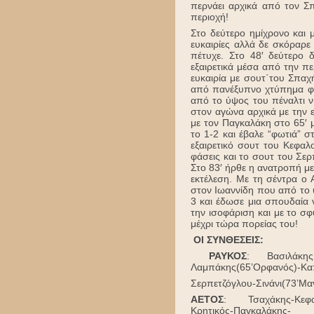
περνάει αρχικά από τον Σ
περιοχή!
Στο δεύτερο ημίχρονο και 
ευκαιρίες αλλά δε σκόραρε
πέτυχε. Στο 48′ δεύτερο 
εξαιρετικά μέσα από την πε
ευκαιρία με σουτ΄του Σπαχ
από πανέξυπνο χτύπημα φ
από το ύψος του πέναλτι 
στον αγώνα αρχικά με την ε
με τον Παγκαλάκη στο 65′ 
το 1-2 και έβαλε “φωτιά” σ
εξαιρετικό σουτ του Κεφα
φάσεις και το σουτ του Σε
Στο 83′ ήρθε η ανατροπή με
εκτέλεση. Με τη σέντρα ο 
στον Ιωαννίδη που από το 
3 και έδωσε μια σπουδαία 
την ισοφάριση και με το σ
μέχρι τώρα πορείας του!
ΟΙ ΣΥΝΘΕΣΕΙΣ:
ΡΑΥΚΟΣ
: Βασιλάκης
Λαμπάκης(65’Ορφανός)-Κα
Σερπετζόγλου-Σινάνι(73’Μα
ΑΕΤΟΣ
: Τσαχάκης-Κεφαλ
Κρητικός-Παγκαλάκης-