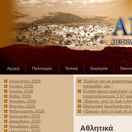
Αρχική
Πολιτισμός
Τοπικά
Εκκλησία
Οικον
Αυγούστου 2026
“Ευθύνη για να κρατήσουμε
Ιουλίου 2026
πατεράδες μας “
Ιουνίου 2026
Ένταξη έργου αγροτικής ο
Μαΐου 2026
προϋπολογισμού 2,47 εκα
Απριλίου 2026
«Έφυγε» από τη ζωή η Αγ
Μαρτίου 2026
Εθελοντική Αιμοδοσία στα
Φεβρουαρίου 2026
«Έφυγε» από τη ζωή σε ηλ
Ιανουαρίου 2026
Δεκεμβρίου 2025
Νοεμβρίου 2025
Αθλητικά
Οκτωβρίου 2025