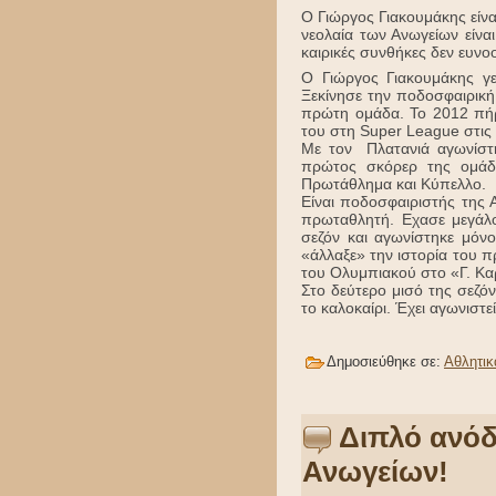
Ο Γιώργος Γιακουμάκης είν
νεολαία των Ανωγείων είνα
καιρικές συνθήκες δεν ευνο
O Γιώργος Γιακουμάκης γε
Ξεκίνησε την ποδοσφαιρικ
πρώτη ομάδα. To 2012 πήρ
του στη Super League στις
Με τον Πλατανιά αγωνίστη
πρώτος σκόρερ της ομάδ
Πρωτάθλημα και Κύπελλο.
Είναι ποδοσφαιριστής της 
πρωταθλητή. Εχασε μεγάλο
σεζόν και αγωνίστηκε μόν
«άλλαξε» την ιστορία του 
του Ολυμπιακού στο «Γ. Κα
Στο δεύτερο μισό της σεζ
το καλοκαίρι. Έχει αγωνιστε
Δημοσιεύθηκε σε:
Αθλητικ
Διπλό ανόδ
Ανωγείων!