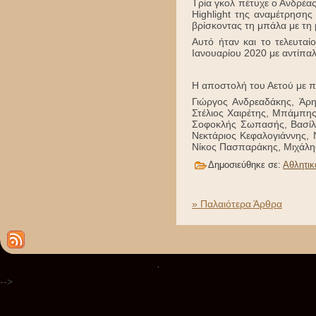
Τρία γκολ πέτυχε ο Ανδρέα
Highlight της αναμέτρησης
βρίσκοντας τη μπάλα με τη 
Αυτό ήταν και το τελευταί
Ιανουαρίου 2020 με αντίπα
Η αποστολή του Αετού με 
Γιώργος Ανδρεαδάκης, Άρ
Στέλιος Χαιρέτης, Μπάμπη
Σοφοκλής Σωπασής, Βασίλη
Νεκτάριος Κεφαλογιάννης,
Νίκος Πασπαράκης, Μιχάλη
Δημοσιεύθηκε σε:
Αθλητικ
» Παλαιότερα Άρθρα
.
-->