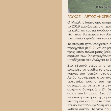
ΡΑΥΚΟΣ – ΑΕΤΟΣ ΑΝΩΓΕΙΩΝ
Ο Μιχάλης Ιωαννίδης σκορά
το 2019 χαρίζοντας μια τερ
τα καλά σε τροχιά ανόδου 
νίκη που θα αφήσει τον Αε
τον οποίο κερδίζει και την 
Το ντέρμπι ήταν εξαιρετικό 
προηγείται με 0-2, να ισοφα
τρεις υπέρ πολύτιμους βαθ
εορτών των Χριστουγέννων
υποδέχεται στα Ανώγεια το 
Στο χθεσινό ντέρμπι, ο 
ευκαιρίες να ανοίξει το σκ
κόρνερ του Τσαχάκη στο συ
Αετός κυριάρχησε στον αγω
τελευταίας φάσης του π
αστοχώντας σε τετ α τετ, 
οριζόντιο δοκάρι. Στο 24′ 
ασίστ του Βιτώρου. Στο 33
κλασσική ευκαιρία της ομ
κίνηση και σουτ μέσα από 
Στέλιο Παπαδομιχελάκη να 
κάθετο δοκάρι! Το γκολ ήρθε