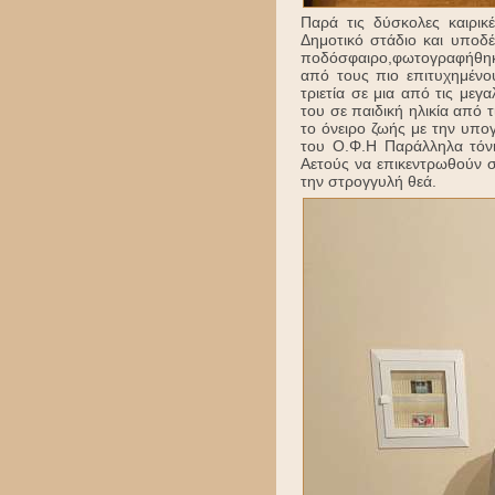
Παρά τις δύσκολες καιρικ
Δημοτικό στάδιο και υποδ
ποδόσφαιρο,φωτογραφήθηκε
από τους πιο επιτυχημένου
τριετία σε μια από τις μεγ
του σε παιδική ηλικία από 
το όνειρο ζωής με την υπο
του Ο.Φ.Η Παράλληλα τόνι
Αετούς να επικεντρωθούν σ
την στρογγυλή θεά.