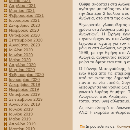
Μαΐου 2021
Θλίψη σκόρπισε στα Ανώγε
Απριλίου 2021
αγάπησε με πάθος τον τόπο
Μαρτίου 2021
την Δευτέρα 2 Ιουλίου στι
Φεβρουαρίου 2021
Ανώγεια, στο σπίτι της οικογ
Ιανουαρίου 2021
Ξεχωριστός, γλυκομίλητος 
Δεκεμβρίου 2020
χρόνια στα Ανώγεια μαζί μ
Νοεμβρίου 2020
Ανωγείων”. Η Ειρήνη έγι
Οκτωβρίου 2020
πηγαινοέρχονταν στα Ανώγε
Σεπτεμβρίου 2020
ξεχωριστή αγάπη για τον 
Αυγούστου 2020
μόνιμα στα Ανώγεια, να χτί
Ιουλίου 2020
1996, με την Ειρήνη στο 
Ιουνίου 2020
Ανώγεια, ανοίγοντας κατάστ
Μαΐου 2020
μοίρα τα έφερε έτσι που η
Απριλίου 2020
Ο Γιάννης Μπουγαδάκης, έφ
Μαρτίου 2020
ενώ πέρα από τις επιχειρη
Φεβρουαρίου 2020
από τα φώτα της δημοσιότ
Ιανουαρίου 2020
πάντα τα νέα παιδιά, Συγ
Δεκεμβρίου 2019
λειτούργησε για χρόνια ως 
Νοεμβρίου 2019
γνωστό λυράρη Δημήτρη Πα
Οκτωβρίου 2019
Ανωγείων, στις Ακαδημίες
Σεπτεμβρίου 2019
τόπου στον υγιή αθλητισμό
Αυγούστου 2019
Ας είναι ελαφρύ το Ανωγε
Ιουλίου 2019
ΑΝΩΓΗ εκφράζει τα θερμότε
Ιουνίου 2019
Μαΐου 2019
Απριλίου 2019
Δημοσιεύθηκε σε:
Κοινων
Μαρτίου 2019