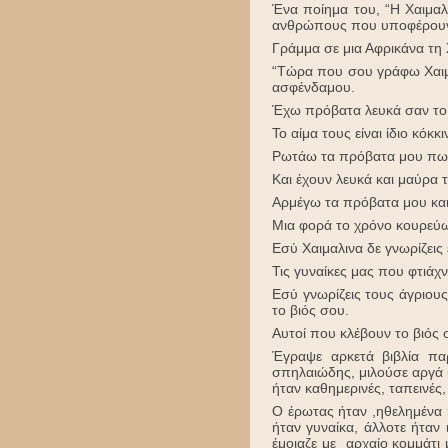
Ένα ποίημα του, “Η Χαιμαλ
ανθρώπους που υποφέρουν 
Γράμμα σε μια Αφρικάνα τη 
“Τώρα που σου γράφω Χαιμ
ασφένδαμου.
Έχω πρόβατα λευκά σαν το
Το αίμα τους είναι ίδιο κόκκ
Ρωτάω τα πρόβατα μου πως 
Και έχουν λευκά και μαύρα 
Αρμέγω τα πρόβατα μου και 
Μια φορά το χρόνο κουρεύω 
Εσύ Χαιμαλινα δε γνωρίζεις
Τις γυναίκες μας που φτιάχ
Εσύ γνωρίζεις τους άγριου
το βιός σου.
Αυτοί που κλέβουν το βιός 
Έγραψε αρκετά βιβλία πα
σπηλαιώδης, μιλούσε αργά 
ήταν καθημερινές, ταπεινές,
Ο έρωτας ήταν ,ηθελημένα 
ήταν γυναίκα, άλλοτε ήταν 
έμοιαζε με αρχαίο κομμάτι