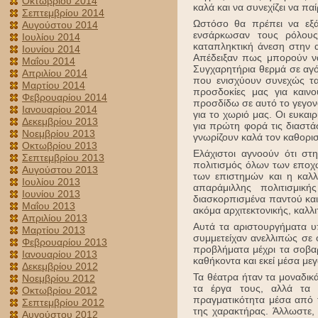
Οκτωβρίου 2014
καλά και να συνεχίζει να π
Σεπτεμβρίου 2014
Ωστόσο θα πρέπει να εξά
Αυγούστου 2014
ενσάρκωσαν τους ρόλους
Ιουλίου 2014
καταπληκτική άνεση στην 
Ιουνίου 2014
Απέδειξαν πως μπορούν να
Μαΐου 2014
Συγχαρητήρια θερμά σε αγόρ
Απριλίου 2014
που ενισχύουν συνεχώς τα
Μαρτίου 2014
προσδοκίες μας για καιν
Φεβρουαρίου 2014
προσδίδω σε αυτό το γεγον
Ιανουαρίου 2014
για το χωριό μας. Οι ευκα
Δεκεμβρίου 2013
για πρώτη φορά τις διαστά
Νοεμβρίου 2013
γνωρίζουν καλά τον καθορισ
Οκτωβρίου 2013
Ελάχιστοι αγνοούν ότι στ
Σεπτεμβρίου 2013
πολιτισμός όλων των εποχών
Αυγούστου 2013
των επιστημών και η καλλ
Ιουλίου 2013
απαράμιλλης πολιτισμική
Ιουνίου 2013
διασκορπισμένα παντού και
Μαΐου 2013
ακόμα αρχιτεκτονικής, καλλι
Απριλίου 2013
Αυτά τα αριστουργήματα υπ
Μαρτίου 2013
συμμετείχαν ανελλιπώς σε 
Φεβρουαρίου 2013
προβλήματα μέχρι τα σοβα
Ιανουαρίου 2013
καθήκοντα και εκεί μέσα με
Δεκεμβρίου 2012
Τα θέατρα ήταν τα μοναδικά
Νοεμβρίου 2012
τα έργα τους, αλλά τα 
Οκτωβρίου 2012
πραγματικότητα μέσα από τ
Σεπτεμβρίου 2012
της χαρακτήρας. Άλλωστε,
Αυγούστου 2012