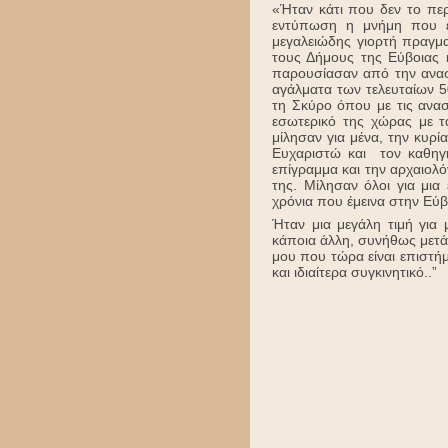
«Ήταν κάτι που δεν το περ
εντύπωση η μνήμη που έ
μεγαλειώδης γιορτή πραγμ
τους Δήμους της Εύβοιας 
παρουσίασαν από την ανασ
αγάλματα των τελευταίων 5
τη Σκύρο όπου με τις ανασ
εσωτερικό της χώρας με τ
μίλησαν για μένα, την κυρ
Ευχαριστώ και τον καθηγη
επίγραμμα και την αρχαιολό
της. Μίλησαν όλοι για μι
χρόνια που έμεινα στην Εύβ
Ήταν μια μεγάλη τιμή για 
κάποια άλλη, συνήθως μετά 
μου που τώρα είναι επιστήμ
και ιδιαίτερα συγκινητικό..”