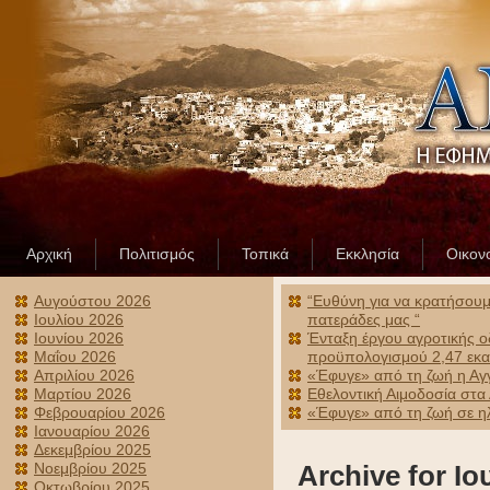
Αρχική
Πολιτισμός
Τοπικά
Εκκλησία
Οικον
Αυγούστου 2026
“Ευθύνη για να κρατήσουμε
Ιουλίου 2026
πατεράδες μας “
Ιουνίου 2026
Ένταξη έργου αγροτικής ο
Μαΐου 2026
προϋπολογισμού 2,47 εκα
Απριλίου 2026
«Έφυγε» από τη ζωή η Αγ
Μαρτίου 2026
Εθελοντική Αιμοδοσία στα
Φεβρουαρίου 2026
«Έφυγε» από τη ζωή σε ηλ
Ιανουαρίου 2026
Δεκεμβρίου 2025
Νοεμβρίου 2025
Archive for Ιο
Οκτωβρίου 2025