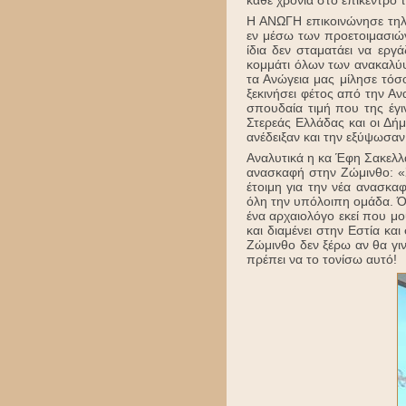
Η ΑΝΩΓΗ επικοινώνησε τηλε
εν μέσω των προετοιμασιών
ίδια δεν σταματάει να εργ
κομμάτι όλων των ανακαλύψ
τα Ανώγεια μας μίλησε τόσ
ξεκινήσει φέτος από την Αν
σπουδαία τιμή που της έγι
Στερεάς Ελλάδας και οι Δή
ανέδειξαν και την εξύψωσαν
Αναλυτικά η κα Έφη Σακελλα
ανασκαφή στην Ζώμινθο: «Σ
έτοιμη για την νέα ανασκαφ
όλη την υπόλοιπη ομάδα. Ό
ένα αρχαιολόγο εκεί που μο
και διαμένει στην Εστία και
Ζώμινθο δεν ξέρω αν θα γι
πρέπει να το τονίσω αυτό!