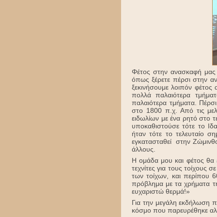
Φέτος στην ανασκαφή μας 
όπως ξέρετε πέρσι στην αν
ξεκινήσουμε λοιπόν φέτος α
πολλά παλαιότερα τμήματ
παλαιότερα τμήματα. Πέρσι
στο 1800 π.χ. Από τις με
ειδωλίων με ένα ρητό στο τε
υποκαθιστούσε τότε το Ιδ
ήταν τότε το τελευταίο ση
εγκατασταθεί στην Ζώμινθο
άλλους.
Η ομάδα μου και φέτος θα εί
τεχνίτες για τους τοίχους 
των τοίχων, και περίπου 6
πρόβλημα με τα χρήματα τ
ευχαριστώ θερμά!»
Για την μεγάλη εκδήλωση π
κόσμο που παρευρέθηκε αλλά