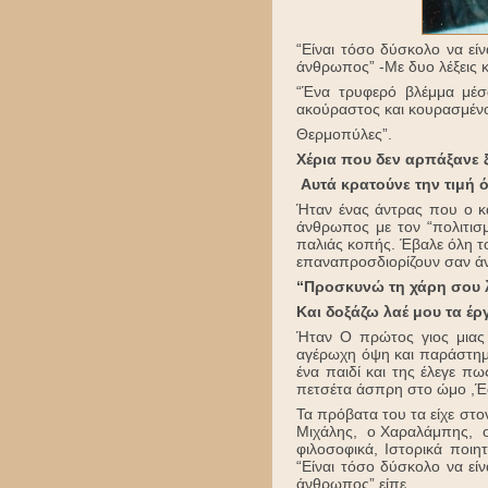
“Είναι τόσο δύσκολο να είν
άνθρωπος” -Με δυο λέξεις κ
“Ένα τρυφερό βλέμμα μέσ
ακούραστος και κουρασμένο
Θερμοπύλες”.
Χέρια που δεν αρπάξανε ξ
Αυτά κρατούνε την τιμή όσ
Ήταν ένας άντρας που ο κα
άνθρωπος με τον “πολιτισμ
παλιάς κοπής. Έβαλε όλη τ
επαναπροσδιορίζουν σαν ά
“Προσκυνώ τη χάρη σου λ
Και δοξάζω λαέ μου τα έρ
Ήταν Ο πρώτος γιος μιας 
αγέρωχη όψη και παράστημα
ένα παιδί και της έλεγε π
πετσέτα άσπρη στο ώμο ,Έσ
Τα πρόβατα του τα είχε στο
Μιχάλης, ο Χαραλάμπης, ο Γ
φιλοσοφικά, Ιστορικά ποιη
“Είναι τόσο δύσκολο να είν
άνθρωπος” είπε.