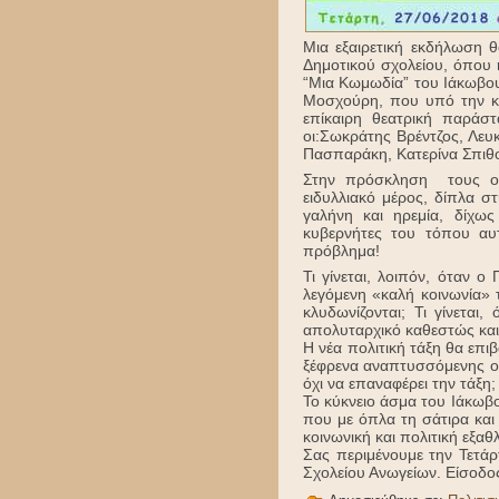
Μια εξαιρετική εκδήλωση 
Δημοτικού σχολείου, όπου
“Μια Κωμωδία” του Ιάκωβου
Μοσχούρη, που υπό την κα
επίκαιρη θεατρική παράσ
οι:Σωκράτης Βρέντζος, Λε
Πασπαράκη, Κατερίνα Σπιθο
Στην πρόσκληση τους οι
ειδυλλιακό μέρος, δίπλα σ
γαλήνη και ηρεμία, δίχω
κυβερνήτες του τόπου αυ
πρόβλημα!
Τι γίνεται, λοιπόν, όταν ο
λεγόμενη «καλή κοινωνία» 
κλυδωνίζονται; Τι γίνεται
απολυταρχικό καθεστώς και
H νέα πολιτική τάξη θα επι
ξέφρενα αναπτυσσόμενης οικ
όχι να επαναφέρει την τάξη;
Το κύκνειο άσμα του Ιάκωβ
που με όπλα τη σάτιρα και
κοινωνική και πολιτική εξα
Σας περιμένουμε την Τετάρ
Σχολείου Ανωγείων. Είσοδο