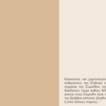
Κλείνοντας και χαριτολογ
ανθρώπους της Εύβοιας να
σημασία της Ζωμίνθου την 
διεκδικούν τώρα καθώς θέ
γίνεται στην Ζώμινθο είναι
την βοήθεια κάποιου βοηθο
ή από άλλους πόρους..”