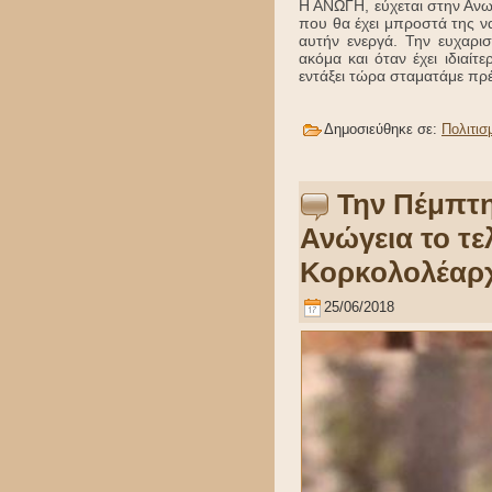
Η ΑΝΩΓΗ, εύχεται στην Ανω
που θα έχει μπροστά της ν
αυτήν ενεργά. Την ευχαρι
ακόμα και όταν έχει ιδια
εντάξει τώρα σταματάμε πρ
Δημοσιεύθηκε σε:
Πολιτισ
Την Πέμπτη 
Ανώγεια το τε
Κορκολολέαρ
25/06/2018