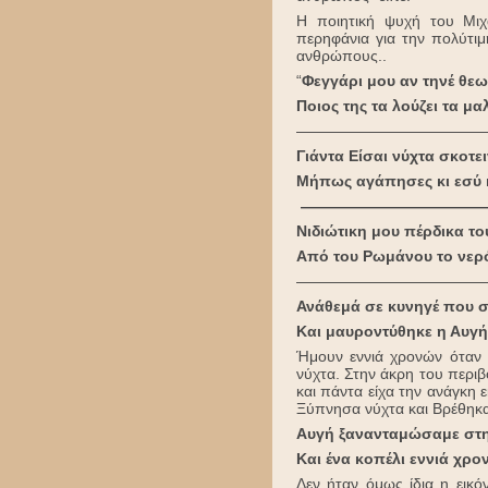
Η ποιητική ψυχή του Μιχ
περηφάνια για την πολύτιμ
ανθρώπους..
“
Φεγγάρι μου αν τηνέ θεω
Ποιος της τα λούζει τα μαλ
————————————
Γιάντα Είσαι νύχτα σκοτε
Μήπως αγάπησες κι εσύ κα
————————————
Νιδιώτικη μου πέρδικα το
Από του Ρωμάνου το νερό
————————————
Ανάθεμά σε κυνηγέ που σ
Και μαυροντύθηκε η Αυγή 
Ήμουν εννιά χρονών όταν 
νύχτα. Στην άκρη του περι
και πάντα είχα την ανάγκη 
Ξύπνησα νύχτα και Βρέθηκα 
Αυγή ξανανταμώσαμε στης
Και ένα κοπέλι εννιά χρο
Δεν ήταν όμως ίδια η εικ