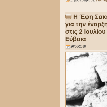
Δημοσιεύθηκε σε:
Πολιτισ
Η Έφη Σακ
για την έναρ
στις 2 Ιουλίο
Εύβοια
26/06/2018