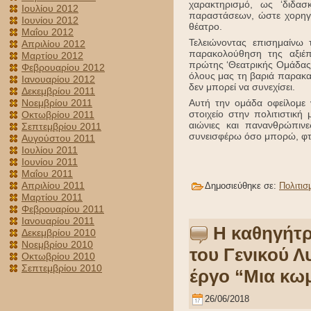
χαρακτηρισμό, ως ‘διδα
Ιουλίου 2012
παραστάσεων, ώστε χορηγού
Ιουνίου 2012
θέατρο.
Μαΐου 2012
Τελειώνοντας επισημαίνω
Απριλίου 2012
παρακολούθηση της αξιέπ
Μαρτίου 2012
πρώτης ‘Θεατρικής Ομάδας τ
Φεβρουαρίου 2012
όλους μας τη βαριά παρακατ
Ιανουαρίου 2012
δεν μπορεί να συνεχίσει.
Δεκεμβρίου 2011
Νοεμβρίου 2011
Αυτή την ομάδα οφείλομε 
στοιχείο στην πολιτιστική
Οκτωβρίου 2011
αιώνιες και πανανθρώπιν
Σεπτεμβρίου 2011
συνεισφέρω όσο μπορώ, φτά
Αυγούστου 2011
Ιουλίου 2011
Ιουνίου 2011
Μαΐου 2011
Απριλίου 2011
Δημοσιεύθηκε σε:
Πολιτισ
Μαρτίου 2011
Φεβρουαρίου 2011
Ιανουαρίου 2011
Η καθηγήτ
Δεκεμβρίου 2010
Νοεμβρίου 2010
του Γενικού Λ
Οκτωβρίου 2010
Σεπτεμβρίου 2010
έργο “Μια κω
26/06/2018