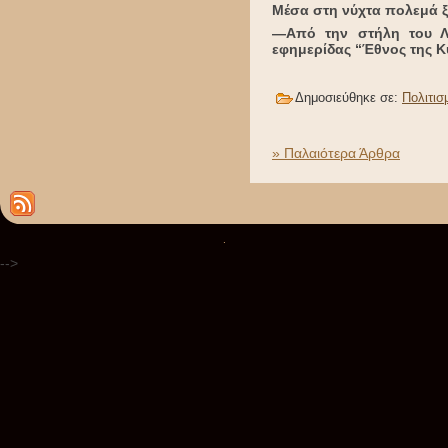
Μέσα στη νύχτα πολεμά ξ
—Από την στήλη του Λο
εφημερίδας “Έθνος της Κ
Δημοσιεύθηκε σε:
Πολιτισ
» Παλαιότερα Άρθρα
.
-->