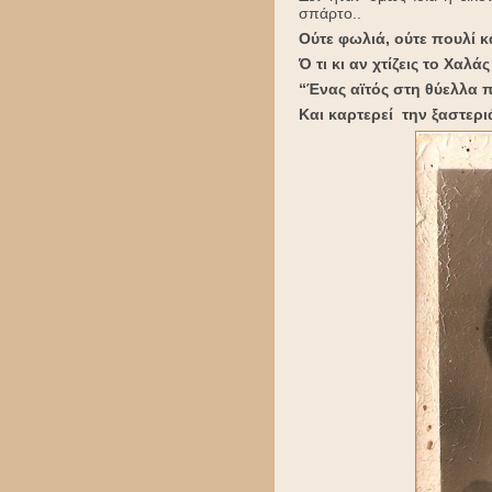
σπάρτο..
Ούτε φωλιά, ούτε πουλί και
Ό τι κι αν χτίζεις το Χαλά
“Ένας αϊτός στη θύελλα π
Και καρτερεί την ξαστεριά