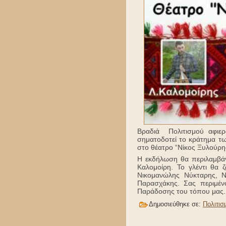
Βραδιά Πολιτισμού αφιερ
σηματοδοτεί το κράτημα τ
στο θέατρο “Νίκος Ξυλούρης
Η εκδήλωση θα περιλαμβάν
Καλομοίρη. Το γλέντι θα 
Νικομανώλης Νύκταρης, Ν
Παρασχάκης. Σας περιμέ
Παράδοσης του τόπου μας.
Δημοσιεύθηκε σε:
Πολιτισ