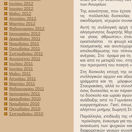
Ιουλίου 2012
των Ανωγείων.
Ιουνίου 2012
Της κοινότητας, που έχτισε
Μαΐου 2012
τις πολλαπλές δυσκολίες 
Απριλίου 2012
οικοδόμηση ισχυρών συνεκ
Μαρτίου 2012
Αυτή τη συλλογική αρχή 
Φεβρουαρίου 2012
αλησμόνητος δωρητής Μιχά
Ιανουαρίου 2012
να γίνεις άθρωπος», όταν
Δεκεμβρίου 2011
εγκαταλείπει το φτωχό και
Νοεμβρίου 2011
πεισματικής και ανυποχώρ
Οκτωβρίου 2011
απελευθέρωσης του τόπου
Σεπτεμβρίου 2011
ανέχειας. Στο όραμα για τη
Αυγούστου 2011
και από το μετερίζι του, σ
Ιουλίου 2011
την προτροπή του ποιητή «π
Ιουνίου 2011
Στη δύσκολη εποχή της οικ
Μαΐου 2011
συλλογικών αρχών και αξι
Απριλίου 2011
γράμματα και τη μόρφωση
Μαρτίου 2011
Σταυρακάκη, αλλά το σύνολ
Φεβρουαρίου 2011
όσες δυσκολίες κι αν πέρα
Ιανουαρίου 2011
το δύσκολο και ωραίο αγών
Δεκεμβρίου 2010
ανάδειξης από το Γυμνάσιο
Νοεμβρίου 2010
ευεργετημένων. Γιατί, όπως
Οκτωβρίου 2010
αλήστου μνήμης δωρητή Στα
Σεπτεμβρίου 2010
Παράλληλα, επιδίωξη της «
πρόκληση, έναυσμα για την
ανανέωση των ψυχικών κα
διαφορετικών γενεών συνολ