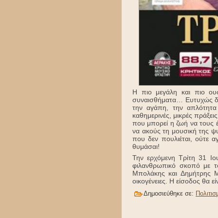
Η πιο μεγάλη και πιο ου
συναισθήματα… Ευτυχώς δεν
την αγάπη, την απλότητα
καθημερινές, μικρές πράξε
που μπορεί η ζωή να τους έ
να ακούς τη μουσική της ψ
που δεν πουλιέται, ούτε 
θυμάσαι!
Την ερχόμενη Τρίτη 31 Ιο
φιλανθρωπικό σκοπό με τ
Μπολάκης και Δημήτρης Μα
οικογένειες. Η είσοδος θα εί
Δημοσιεύθηκε σε:
Πολιτισ