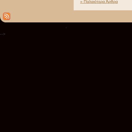
» Παλαιότερα Άρθρα
.
-->