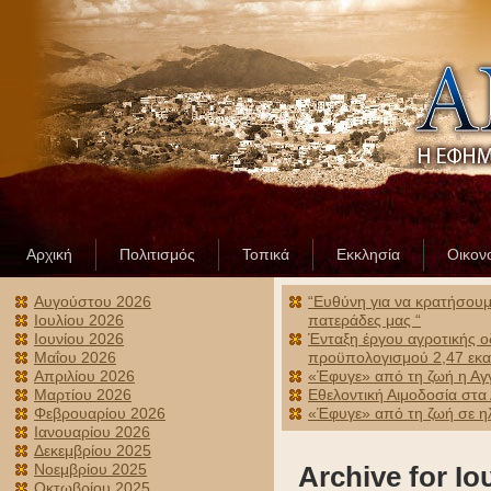
Αρχική
Πολιτισμός
Τοπικά
Εκκλησία
Οικον
Αυγούστου 2026
“Ευθύνη για να κρατήσουμε
Ιουλίου 2026
πατεράδες μας “
Ιουνίου 2026
Ένταξη έργου αγροτικής ο
Μαΐου 2026
προϋπολογισμού 2,47 εκα
Απριλίου 2026
«Έφυγε» από τη ζωή η Αγ
Μαρτίου 2026
Εθελοντική Αιμοδοσία στα
Φεβρουαρίου 2026
«Έφυγε» από τη ζωή σε ηλ
Ιανουαρίου 2026
Δεκεμβρίου 2025
Νοεμβρίου 2025
Archive for Ιο
Οκτωβρίου 2025