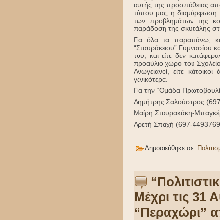
αυτής της προσπάθειας απ
τόπου μας, η διαμόρφωση 
των προβλημάτων της κοι
παράδοση της σκυτάλης στη
Για όλα τα παραπάνω, κ
“Σταυράκειου” Γυμνασίου κα
του, και είτε δεν κατάφερ
προαύλιο χώρο του Σχολείου
Ανωγειανοί, είτε κάτοικ
γενικότερα.
Για την “Ομάδα Πρωτοβουλί
Δημήτρης Σαλούστρος (69
Μαίρη Σταυρακάκη-Μπαγκέ
Αρετή Σπαχή (697-4493769
Δημοσιεύθηκε σε:
Πολιτισ
“Πολιτιστι
Μέχρι τις 31 Α
“Περαχώρι” α