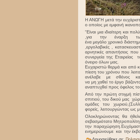
Η ΑΝΩΓΗ μετά την ευχάριστ
ο οποίος με εμφανή ικανοπο
“Είναι μια ιδιαίτερη και π
,για την έναρξη 
ένα μεγάλο χρονικό διάστημ
,εργολαβικές , κατασκευασ
αρνητικές απαντήσεις που
συνεργεία της Εταιρείας 
όνειρο όλων μας.
Ευχαριστώ θερμά και από κα
πίεση του χρόνου που λειτ
ανέλαβε με σθένος κ
να μη χαθεί το έργο βάζον
αναπτυχθεί προς όφελος το
Από την πρώτη στιγμή πίστ
σπιτιού, του δικού μας χώρ
ομάδες του χωριού,(Συλλ
φορείς, λειτουργώντας ως μι
Ολοκληρώνοντας θα ήθελ
σεβασμιότατο Μητροπολίτη 
την παραχώρηση.Ευχόμαστ
ενημερώνουμε και την έκβ
Δημοσιεύθηκε σε:
Πολιτισ