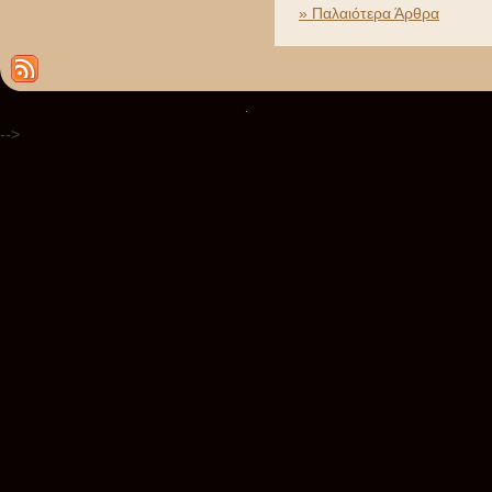
» Παλαιότερα Άρθρα
.
-->