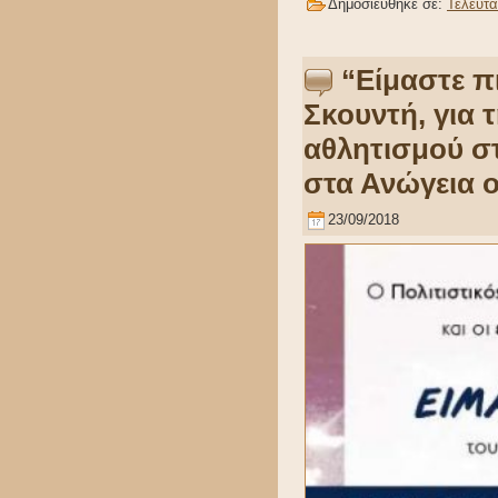
Δημοσιεύθηκε σε:
Τελευτα
“Είμαστε π
Σκουντή, για 
αθλητισμού σ
στα Ανώγεια ο
23/09/2018