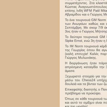
συμμετέχοντες. Στα κλεισ
Κώστας Αναγνωστόπουλος 
επίσης Ινδή WFM Patil Mit
Αβραμίδου και ο Γιώργος Μ
Το ένα τουρνουά GM Norm κέ
των Ανωγείων καθώς και 
Σεπτέμβρη. Με σκορ 7/9 έ
3ος ήταν ο Γιώργος Μήτσης
Το δεύτερο τουρνουά GM 
Sipke Ernst, ενώ 3η ήταν η
To ΙΜ Norm τουρνουά κέρδ
της Γεωργίας όπου θα αγω
(καλή επιτυχία! Καλές πα
Γιώργος Μυλωνάκης.
Η διοργάνωση ήταν πάρα
απρόσμενη καταιγίδα την
άμεσα.
Ξεχωριστό στοιχείο για τη
μέσω του Chess24 υπήρχε 
δουλειά και τα βίντεο των 
Επικεφαλής διαιτητής ο Πα
πρόβλημα να προκύψει.
Όπως σε κάθε τουρνουά των
και αυτό το σμίξιμο είναι 
και πιο μεγάλη!