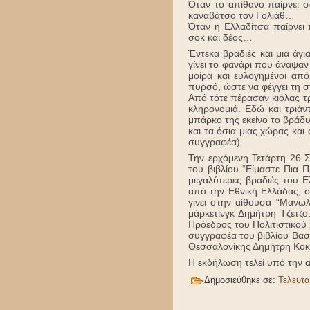
Όταν το απίθανο παίρνει 
καναβάτσο τον Γολιάθ…
Όταν η Ελλαδίτσα παίρνει
σοκ και δέος…
Έντεκα βραδιές και μια άγι
γίνει το φανάρι που άναψαν
μοίρα και ευλογημένοι απ
πυρσό, ώστε να φέγγει τη 
Από τότε πέρασαν κιόλας τρ
κληρονομιά. Εδώ και τριάν
μπάρκο της εκείνο το βράδυ
και τα όσια μιας χώρας κα
συγγραφέα).
Την ερχόμενη Τετάρτη 26 Σ
του βιβλίου “Είμαστε Πια 
μεγαλύτερες βραδιές του 
από την Εθνική Ελλάδας, 
γίνει στην αίθουσα “Μανώλ
μάρκετινγκ Δημήτρη Τζέτζ
Πρόεδρος του Πολιτιστικού
συγγραφέα του βιβλίου Βασ
Θεσσαλονίκης Δημήτρη Κοκο
Η εκδήλωση τελεί υπό την 
Δημοσιεύθηκε σε:
Τελευτα