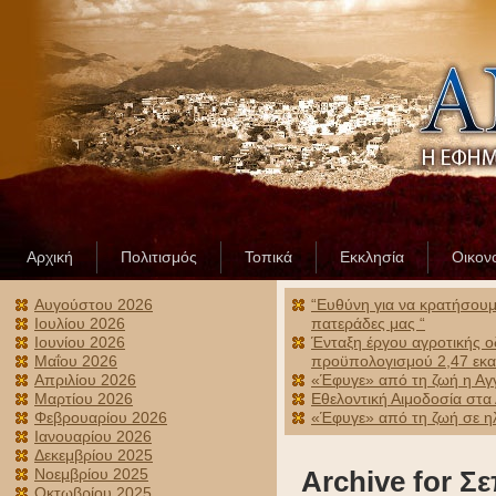
Αρχική
Πολιτισμός
Τοπικά
Εκκλησία
Οικον
Αυγούστου 2026
“Ευθύνη για να κρατήσουμε
Ιουλίου 2026
πατεράδες μας “
Ιουνίου 2026
Ένταξη έργου αγροτικής ο
Μαΐου 2026
προϋπολογισμού 2,47 εκα
Απριλίου 2026
«Έφυγε» από τη ζωή η Αγ
Μαρτίου 2026
Εθελοντική Αιμοδοσία στα
Φεβρουαρίου 2026
«Έφυγε» από τη ζωή σε ηλ
Ιανουαρίου 2026
Δεκεμβρίου 2025
Νοεμβρίου 2025
Archive for Σ
Οκτωβρίου 2025