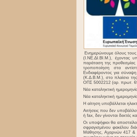
Ενημερώνουμε όλους τους
(Ι.ΝΕ.ΔΙ.ΒΙ.Μ.), έχοντας
παράταση της προθεσμίας υ
τροποποίηση στα αντίσ
Ενδιαφέροντος για σύναψη
(Κ.Δ.Β.Μ.), στο πλαίσιο τ
ΟΠΣ 5002212 (αρ. πρωτ. 6
Νέα καταληκτική ημερομηνί
Νέα καταληκτική ημερομηνί
Η αίτηση υποβάλλεται ηλεκ
Αιτήσεις που δεν υποβάλλον
ή fax, δεν γίνονται δεκτές κ
Οι υποψήφιοι θα αποστείλου
σφραγισμένου φακέλου διάσ
Μάθησης, Αχαρνών 417 & Κ