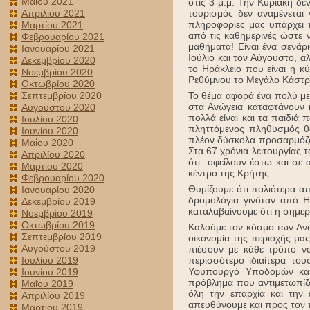
Μαΐου 2021
στις 3 μ.μ. Την Κυριακή δ
τουρισμός δεν αναμένετα
Απριλίου 2021
πληροφορίες μας υπάρχει 
Μαρτίου 2021
από τις καθημερινές ώστε 
Φεβρουαρίου 2021
μαθήματα! Είναι ένα σενάρ
Ιανουαρίου 2021
Ιούλιο και τον Αύγουστο, α
Δεκεμβρίου 2020
το Ηράκλειο που είναι η κ
Νοεμβρίου 2020
Ρεθύμνου το Μεγάλο Κάστρο
Οκτωβρίου 2020
Το θέμα αφορά ένα πολύ μ
Σεπτεμβρίου 2020
στα Ανώγεια καταφτάνουν 
Αυγούστου 2020
πολλά είναι και τα παιδιά 
Ιουλίου 2020
πληττόμενος πληθυσμός θα 
Ιουνίου 2020
πλέον δύσκολα προσαρμόζου
Μαΐου 2020
Στα 67 χρόνια λειτουργίας 
Απριλίου 2020
ότι οφείλουν έστω και σε 
Μαρτίου 2020
κέντρο της Κρήτης.
Φεβρουαρίου 2020
Θυμίζουμε ότι παλιότερα α
Ιανουαρίου 2020
δρομολόγια γινόταν από Η
Δεκεμβρίου 2019
καταλαβαίνουμε ότι η σημερ
Νοεμβρίου 2019
Οκτωβρίου 2019
Καλούμε τον κόσμο των Ανω
Σεπτεμβρίου 2019
οικονομία της περιοχής μα
Αυγούστου 2019
πιέσουν με κάθε τρόπο να
περισσότερο ιδιαίτερα το
Ιουλίου 2019
Υφυπουργό Υποδομών και
Ιουνίου 2019
πρόβλημα που αντιμετωπίζο
Μαΐου 2019
όλη την επαρχία και την
Απριλίου 2019
απευθύνουμε και προς τον
Μαρτίου 2019