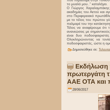
που περάσαμε στην Τύλισσο
το μυαλό μου..” καταλήγει.
Ο Γιώργος Χαραλαμπάκης 
ακαδημίες του Αετού και α
στο Περιφερειακό πρωτάθλ
με το τέλος του πρώτου γύ
παλμαρέ του την κατάκτησ
Τέλος να αναφέρουμε ότι τ
ανανεώσεις με σημαντικού
είναι δυο ποδοσφαιριστ
Ολοκληρώνοντας να τονί
ποδοσφαιριστές, ώστε η ομά
Δημοσιεύθηκε σε:
Τελευτα
Εκδήλωση π
πρωτεργάτη 
ΑΑΕ ΟΤΑ και 
28/06/2017