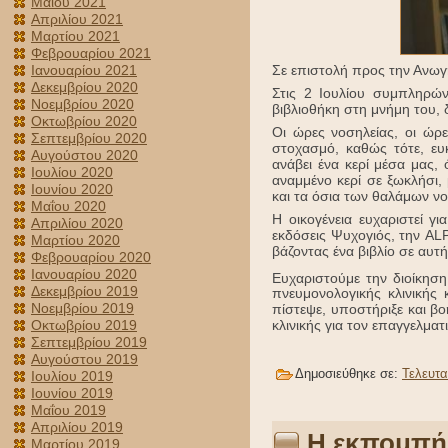
Μαΐου 2021
Απριλίου 2021
Μαρτίου 2021
Φεβρουαρίου 2021
Σε επιστολή προς την Ανωγή 
Ιανουαρίου 2021
Δεκεμβρίου 2020
Στις 2 Ιουλίου συμπληρών
Νοεμβρίου 2020
βιβλιοθήκη στη μνήμη του, 
Οκτωβρίου 2020
Οι ώρες νοσηλείας, οι ώρε
Σεπτεμβρίου 2020
στοχασμό, καθώς τότε, ευ
Αυγούστου 2020
ανάβει ένα κερί μέσα μας, 
Ιουλίου 2020
αναμμένο κερί σε ξωκλήσι,
Ιουνίου 2020
και τα όσια των θαλάμων νο
Μαΐου 2020
Η οικογένεια ευχαριστεί γ
Απριλίου 2020
εκδόσεις Ψυχογιός, την AL
Μαρτίου 2020
βάζοντας ένα βιβλίο σε αυτή
Φεβρουαρίου 2020
Ιανουαρίου 2020
Ευχαριστούμε την διοίκηση
Δεκεμβρίου 2019
πνευμονολογικής κλινικής
Νοεμβρίου 2019
πίστεψε, υποστήριξε και β
Οκτωβρίου 2019
κλινικής για τον επαγγελματ
Σεπτεμβρίου 2019
Αυγούστου 2019
Δημοσιεύθηκε σε:
Τελευτα
Ιουλίου 2019
Ιουνίου 2019
Μαΐου 2019
Απριλίου 2019
Η εκπομπή
Μαρτίου 2019