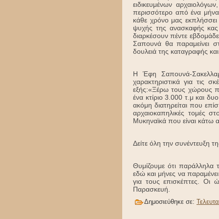
ειδικευμένων αρχαιολόγων
περισσότερο από ένα μήνα
κάθε χρόνο μας εκπλήσσει 
ψυχής της ανασκαφής κας
διαρκέσουν πέντε εβδομάδε
Σαπουνά θα παραμείνει σ
δουλειά της καταγραφής κα
Η Έφη Σαπουνά-Σακελλαρ
χαρακτηριστικά για τις σ
εξής:«Ξέρω τους χώρους πο
ένα κτίριο 3.000 τ.μ και δ
ακόμη διατηρείται που επίσ
αρχαιοκαπηλικές τομές στ
Μυκηναϊκά που είναι κάτω α
Δείτε όλη την συνέντευξη τ
Θυμίζουμε ότι παράλληλα 
εδώ και μήνες να παραμένει
για τους επισκέπτες. Οι ώ
Παρασκευή.
Δημοσιεύθηκε σε:
Τελευτα