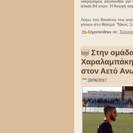
νεκρώσιμος ακολουθία για
ηλικία 84 ετών. Η Ανωγή εκ
Λόγω του θανάτου του ανα
γίνουν στο θέατρο “Νίκος Ξυ
Δημοσιεύθηκε σε:
Τελευτα
Στην ομάδα
Χαραλαμπάκης
στον Αετό Αν
28/06/2017