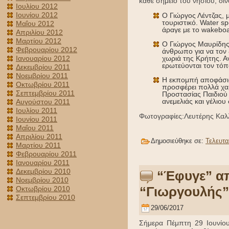
κάθε σημείο του νησιού, δί
Ιουλίου 2012
Ιουνίου 2012
Ο Γιώργος Λέντζας, μ
τουριστικό. Water s
Μαΐου 2012
άραγε με το wakeboa
Απριλίου 2012
Μαρτίου 2012
Ο Γιώργος Μαυρίδης, 
Φεβρουαρίου 2012
άνθρωπο για να τον 
Ιανουαρίου 2012
χωριά της Κρήτης. Αν
ερωτεύονται τον τόπ
Δεκεμβρίου 2011
Νοεμβρίου 2011
Η εκπομπή αποφάσισε
Οκτωβρίου 2011
προσφέρει πολλά χαμ
Σεπτεμβρίου 2011
Προστασίας Παιδιού
ανεμελιάς και γέλιου 
Αυγούστου 2011
Ιουλίου 2011
Φωτογραφίες:Λευτέρης Καλ
Ιουνίου 2011
Μαΐου 2011
Απριλίου 2011
Δημοσιεύθηκε σε:
Τελευτα
Μαρτίου 2011
Φεβρουαρίου 2011
Ιανουαρίου 2011
Δεκεμβρίου 2010
“Έφυγε” α
Νοεμβρίου 2010
“Γιωργουλής” 
Οκτωβρίου 2010
Σεπτεμβρίου 2010
29/06/2017
Σήμερα Πέμπτη 29 Ιουνίου