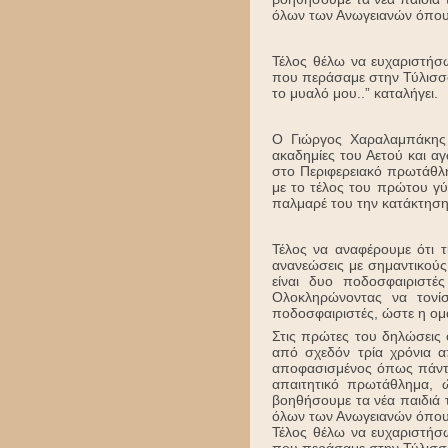
όλων των Ανωγειανών όπου 
Τέλος θέλω να ευχαριστήσ
που περάσαμε στην Τύλισσο
το μυαλό μου..” καταλήγει.
Ο Γιώργος Χαραλαμπάκης 
ακαδημίες του Αετού και α
στο Περιφερειακό πρωτάθλ
με το τέλος του πρώτου γύ
παλμαρέ του την κατάκτησ
Τέλος να αναφέρουμε ότι τ
ανανεώσεις με σημαντικού
είναι δυο ποδοσφαιριστ
Ολοκληρώνοντας να τονί
ποδοσφαιριστές, ώστε η ομά
Στις πρώτες του δηλώσεις
από σχεδόν τρία χρόνια α
αποφασισμένος όπως πάντα
απαιτητικό πρωτάθλημα, 
βοηθήσουμε τα νέα παιδιά 
όλων των Ανωγειανών όπου 
Τέλος θέλω να ευχαριστήσ