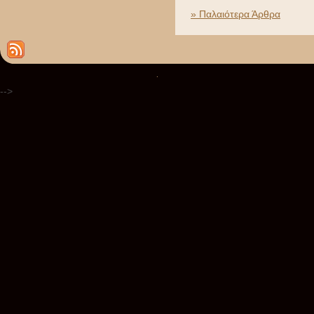
» Παλαιότερα Άρθρα
.
-->