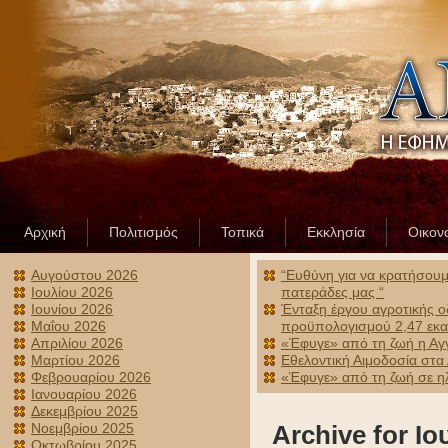
Αρχική
Πολιτισμός
Τοπικά
Εκκλησία
Οικον
Αυγούστου 2026
“Ευθύνη για να κρατήσουμε
Ιουλίου 2026
πατεράδες μας “
Ιουνίου 2026
Ένταξη έργου αγροτικής ο
Μαΐου 2026
προϋπολογισμού 2,47 εκα
Απριλίου 2026
«Έφυγε» από τη ζωή η Αγ
Μαρτίου 2026
Εθελοντική Αιμοδοσία στα
Φεβρουαρίου 2026
«Έφυγε» από τη ζωή σε ηλ
Ιανουαρίου 2026
Δεκεμβρίου 2025
Νοεμβρίου 2025
Archive for Ιο
Οκτωβρίου 2025