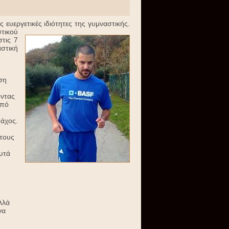
 ευεργετικές ιδιότητες της γυμναστικής.
τικού
τις 7
αστική
ση
οντας
από
άχος.
τους
υτά
λλά
να