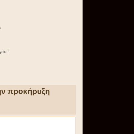
ε
εία.”
την προκήρυξη