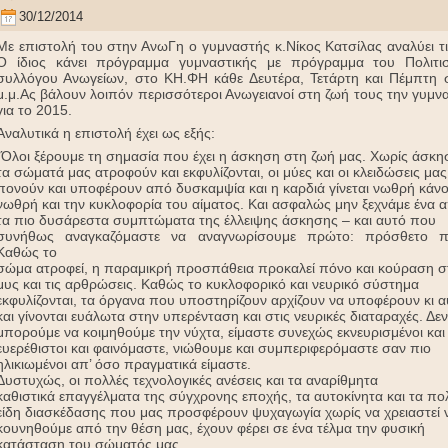
30/12/2014
Με επιστολή του στην ΑνωΓη ο γυμναστής κ.Νίκος Κατσίλας αναλύει τις
Ο ίδιος κάνει πρόγραμμα
γυμναστικής με πρόγραμμα του Πολιτισ
συλλόγου Ανωγείων, στο ΚΗ.ΦΗ κάθε Δευτέρα, Τετάρτη και Πέμπτη σ
μ.μ.Ας βάλουν λοιπόν περισσότεροι Ανωγειανοί στη ζωή τους την γυμν
για το 2015.
Αναλυτικά η επιστολή έχει ως εξής:
“Όλοι ξέρουμε τη σημασία που έχει η άσκηση στη ζωή μας. Χωρίς άσκη
τα σώματά μας ατροφούν και εκφυλίζονται, οι μύες και οι κλειδώσεις μας
πονούν και υποφέρουν από δυσκαμψία και η καρδιά γίνεται νωθρή κάν
νωθρή και την κυκλοφορία του αίματος. Και ασφαλώς μην ξεχνάμε ένα 
τα πιο δυσάρεστα συμπτώματα της έλλειψης άσκησης – και αυτό που
συνήθως αναγκαζόμαστε να αναγνωρίσουμε πρώτο: πρόσθετο π
Καθώς το
σώμα ατροφεί, η παραμικρή προσπάθεια προκαλεί πόνο και κούραση σ
μυς και τις αρθρώσεις. Καθώς το κυκλοφορικό και νευρικό σύστημα
εκφυλίζονται, τα όργανα που υποστηρίζουν αρχίζουν να υποφέρουν κι α
και γίνονται ευάλωτα στην υπερένταση και στις νευρικές διαταραχές. Δεν
μπορούμε να κοιμηθούμε την νύχτα, είμαστε συνεχώς εκνευρισμένοι και
ευερέθιστοι και φαινόμαστε, νιώθουμε και συμπεριφερόμαστε σαν πιο
ηλικιωμένοι απ’ όσο πραγματικά είμαστε.
Δυστυχώς, οι πολλές τεχνολογικές ανέσεις και τα αναρίθμητα
καθιστικά επαγγέλματα της σύγχρονης εποχής, τα αυτοκίνητα και τα πο
είδη διασκέδασης που μας προσφέρουν ψυχαγωγία χωρίς να χρειαστεί 
κουνηθούμε από την θέση μας, έχουν φέρει σε ένα τέλμα την φυσική
κατάσταση του σώματός μας.