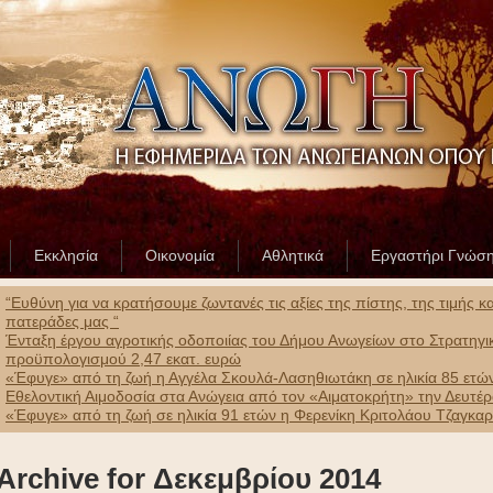
Εκκλησία
Οικονομία
Αθλητικά
Εργαστήρι Γνώσ
“Ευθύνη για να κρατήσουμε ζωντανές τις αξίες της πίστης, της τιμής 
πατεράδες μας “
Ένταξη έργου αγροτικής οδοποιίας του Δήμου Ανωγείων στο Στρατηγ
προϋπολογισμού 2,47 εκατ. ευρώ
«Έφυγε» από τη ζωή η Αγγέλα Σκουλά-Λασηθιωτάκη σε ηλικία 85 ετώ
Εθελοντική Αιμοδοσία στα Ανώγεια από τον «Αιματοκρήτη» την Δευτέ
«Έφυγε» από τη ζωή σε ηλικία 91 ετών η Φερενίκη Κριτολάου Τζαγκα
Archive for Δεκεμβρίου 2014