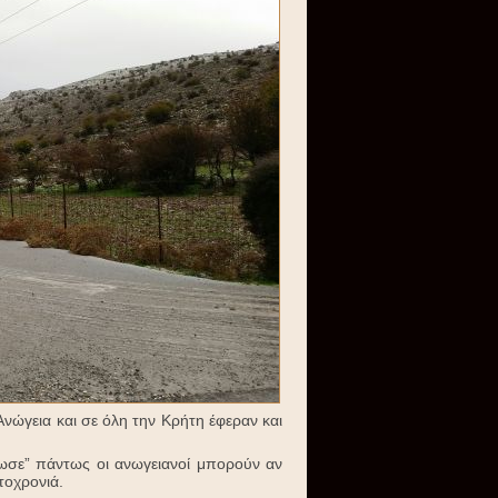
Ανώγεια και σε όλη την Κρήτη έφεραν και
ρωσε” πάντως οι ανωγειανοί μπορούν αν
τοχρονιά.