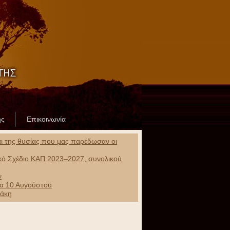
ης
Επικοινωνία
και της θυσίας που μας παρέδωσαν οι
ικό Σχέδιο ΚΑΠ 2023–2027, συνολικού
ν
ρα 10 Αυγούστου
ράκη