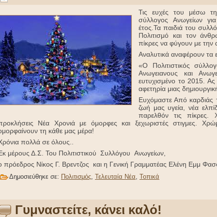
Τις ευχές του μέσω τη
σύλλογος Ανωγείων για
έτος.Τα παιδιά του συλλ
Πολιτισμό και τον άνθρ
πίκρες να φύγουν με την 
Αναλυτικά αναφέρουν τα ε
«Ο Πολιτιστικός σύλλο
Ανωγειανους και Ανωγ
ευτυχισμένο το 2015. Ας 
αφετηρία μιας δημιουργικ
Ευχόμαστε Από καρδιάς τ
ζωή μας υγεία, νέα ελπί
παρελθόν τις πίκρες. 
προκλήσεις Νέα Χρονιά με όμορφες και ξεχωριστές στιγμες. Χρώ
ομορφαίνουν τη κάθε μας μέρα!
Χρόνια πολλά σε όλους..
Εκ μέρους Δ.Σ. Του Πολιτιστικού Συλλόγου Ανωγείων,
ο πρόεδρος Νίκος Γ. Βρεντζος και η Γενική Γραμματέας Ελένη Εμμ Φασ
Δημοσιεύθηκε σε:
Πολιτισμός
,
Τελευταία Νέα
,
Τοπικά
Γυμναστείτε, κάνει καλό!