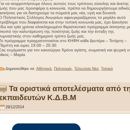
Για να ισορροπήσουμε όλους αυτούς τους τρόπους εύκολης και άνετης
ζωής που μας προσφέρει η κοινωνία, πρέπει να δημιουργήσουμε ειδικές
ασκήσεις για να διατηρούμε τα σώματά μας νέα, υγιή και δυνατά.
Ο Πολιτιστικός Σύλλογος Ανωγείων αφουγκραζόμενος το μεγάλο αυτό
πρόβλημα που διαφαίνεται και στην τοπική κοινωνία μας, έχει ξεκινήσει
εδώ και τρία χρόνια ολοκληρωμένο θεραπευτικό πρόγραμμα άσκησης μ
σκοπό την καλυτέρευση της ποιότητας ζωής και την ένταξη της
γυμναστικής στον καθημερινό τρόπο ζωής μας.
Το πρόγραμμα πραγματοποιείται στο ΚΗΦΗ κάθε Δευτέρα – Τετάρτη –
Πέμπτη και ώρες 19.00 – 20.30.
Σας ευχόμαστε για τον καινούργιο Χρόνο αγάπη, σωματική και ψυχική υγ
Νίκος – Μαρία.
Δημοσιεύθηκε σε:
Αθλητικά
,
Πολιτισμός
,
Τελευταία Νέα
,
Τοπικά
Τα οριστικά αποτελέσματα από 
εκπαιδευτών Κ.Δ.Β.Μ
29/12/2014