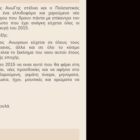
ς ΑνωΓης στέλνει και ο Πολιτιστικός
 ένα ελπιδοφόρο και χαρούμενο νέο
όγου που δρουν πάντα με επίκεντρο τον
ωπο που έχει ανάγκη εύχεται όλες οι
αυγή του 2015.
ξής:
γος .Ανωγειων εύχεται σε όλους τους
ειανες, άλλα και σε όλο το κόσμο
είναι το ξεκίνημα του νεου αυτού έτους
ής εποχής.
ο 2015 να ειναι αυτό που θα φέρει στη
δα, νέες προσδοκίες και να αφήσει στο
Χαρούμενη, γεμάτη όνειρα, μηνύματα,
ματα, ήχοι, μουσικές και αρώματα να
ουλά.