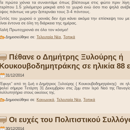
Τα πρώτα χιόνια τα συναντάμε όπως βλέπουμε στις φώτο πριν λίγη
περίπου 1.5 χιλιόμετρο μακριά από το χωριό ενώ όσο πιο ψηλά ανέβε
ύψος πάντως να μην ξεπερνάει τους 3-4 πόντους.
Εντός του χωριού ο χιονιάς δεν έχει κάνει ακόμα την επίσκεψη του με
είναι έντονα σε όλη τη διάρκεια της ημέρας.
Καλή Πρωτοχρονιά σε όλο τον κόσμο!
Δημοσιεύθηκε σε:
Τελευταία Νέα
,
Τοπικά
Πέθανε ο Δημήτρης Ξυλούρης ή
Κουκουβοδημητράκης σε ηλικία 88 
31/12/2014
“Έφυγε” από τη ζωή ο Δημήτριος Ξυλούρης ( Kουκουβοδημητράκης) σε ηλ
ψαλεί σήμερα Tετάρτη 31 Δεκεμβρίου στις 2μμ στον Ιερό Ναό της Παναγ
συλλυπητήρια στους οικείους της.
Δημοσιεύθηκε σε:
Κοινωνικά
,
Τελευταία Νέα
,
Τοπικά
Οι ευχές του Πολιτιστικού Συλλόγ
30/12/2014