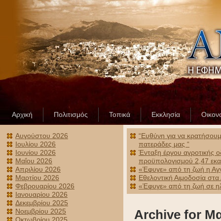
Αρχική
Πολιτισμός
Τοπικά
Εκκλησία
Οικον
Αυγούστου 2026
“Ευθύνη για να κρατήσουμε
Ιουλίου 2026
πατεράδες μας “
Ιουνίου 2026
Ένταξη έργου αγροτικής ο
Μαΐου 2026
προϋπολογισμού 2,47 εκα
Απριλίου 2026
«Έφυγε» από τη ζωή η Αγ
Μαρτίου 2026
Εθελοντική Αιμοδοσία στα
Φεβρουαρίου 2026
«Έφυγε» από τη ζωή σε ηλ
Ιανουαρίου 2026
Δεκεμβρίου 2025
Νοεμβρίου 2025
Archive for Μ
Οκτωβρίου 2025