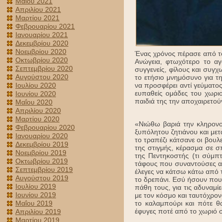
Μαΐου 2021
Απριλίου 2021
Μαρτίου 2021
Φεβρουαρίου 2021
Ιανουαρίου 2021
Δεκεμβρίου 2020
Νοεμβρίου 2020
Ένας χρόνος πέρασε από το
Οκτωβρίου 2020
Ανώγεια, φτωχότερο το αγ
Σεπτεμβρίου 2020
συγγενείς, φίλους και συγ
Αυγούστου 2020
το ετήσιο μνημόσυνο για τ
να προσφέρει αντί γεύματος
Ιουλίου 2020
ευπαθείς ομάδες του χωριο
Ιουνίου 2020
παιδιά της την αποχαιρετού
Μαΐου 2020
Απριλίου 2020
Μαρτίου 2020
«Νιώθω βαριά την κληρονομ
Φεβρουαρίου 2020
ξυπόλητου ζητιάνου και μετ
Ιανουαρίου 2020
το τραπέζι κάτσανε οι βουλ
Δεκεμβρίου 2019
της στιγμής, κέρασμα σε σ
Νοεμβρίου 2019
της Πεντηκοστής (τι σύμπ
Οκτωβρίου 2019
τάφους που συναντούσες απ
Σεπτεμβρίου 2019
έλεγες να κάτσω κάτω από τ
Αυγούστου 2019
το δρεπάνι. Εσύ ήσουν που 
Ιουλίου 2019
πάθη τους, για τις αδυναμί
Ιουνίου 2019
με τον κόσμο και ταυτόχρον
το καλαμπούρι και πότε θ
Μαΐου 2019
έφυγες ποτέ από το χωριό 
Απριλίου 2019
Μαρτίου 2019