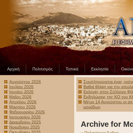
Αρχική
Πολιτισμός
Τοπικά
Εκκλησία
Οικον
Αυγούστου 2026
Συμπληρώνεται ένας χρόν
Ιουλίου 2026
Βαθιά θλίψη για την απώλ
Ιουνίου 2026
Εκλογές στον Σύλλογο Φίλ
Μαΐου 2026
Εκδηλώσεις της ΚΟ του ΚΚ
Απριλίου 2026
Μέχρι 14 Αυγούστου οι αι
Μαρτίου 2026
μονάδων
Φεβρουαρίου 2026
Ιανουαρίου 2026
Δεκεμβρίου 2025
Archive for Μ
Νοεμβρίου 2025
Οκτωβρίου 2025
» Παλαιότερα Άρθρα