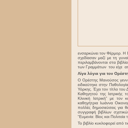
ενσαρκώνει τον Φέρμορ. Η Ε
σχεδίασαν μαζί με τη γυν
περιλαμβάνονται στα βιβλ
των Γραμμάτων του είχε απο
Λίγα λόγια για τον Ορέσ
Ο Ορέστης Μανούσος γεννή
ειδικεύτηκε στην Παθολογί
Υόρκης. Έχει τον τίτλο του
Καθηγητού της Ιατρικής τ
Κλινική Ιατρική” με τον
καθηγήτρια Ιωάννα Οικονομί
πολλές δημοσιεύσεις για θ
συγγραφή βιβλίων σχετικών
“Ευμενία: Βίος και Πολιτεία
Το βιβλίο κυκλοφορεί από τ