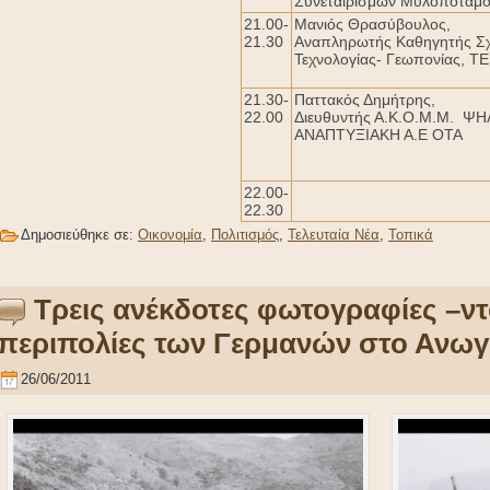
Συνεταιρισμών Μυλοποτάμ
21.00-
Μανιός Θρασύβουλος,
21.30
Αναπληρωτής Καθηγητής Σ
Τεχνολογίας- Γεωπονίας, ΤΕ
21.30-
Παττακός Δημήτρης,
22.00
Διευθυντής Α.Κ.Ο.Μ.Μ. Ψ
ΑΝΑΠΤΥΞΙΑΚΗ Α.Ε ΟΤΑ
22.00-
22.30
Δημοσιεύθηκε σε:
Οικονομία
,
Πολιτισμός
,
Τελευταία Νέα
,
Τοπικά
Τρεις ανέκδοτες φωτογραφίες –ντ
περιπολίες των Γερμανών στο Ανωγ
26/06/2011