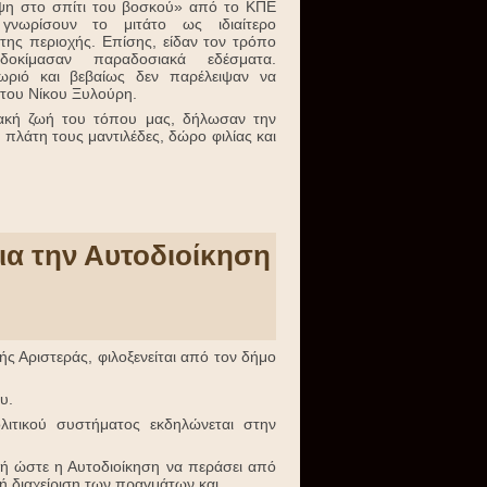
η στο σπίτι του βοσκού» από το ΚΠΕ
γνωρίσουν το μιτάτο ως ιδιαίτερο
 της περιοχής. Επίσης, είδαν τον τρόπο
δοκίμασαν παραδοσιακά εδέσματα.
ωριό και βεβαίως δεν παρέλειψαν να
 του Νίκου Ξυλούρη.
ιακή ζωή του τόπου μας, δήλωσαν την
πλάτη τους μαντιλέδες, δώρο φιλίας και
για την Αυτοδιοίκηση
ς Αριστεράς, φιλοξενείται από τον δήμο
υ.
ιτικού συστήματος εκδηλώνεται στην
μή ώστε η Αυτοδιοίκηση να περάσει από
κή διαχείριση των πραγμάτων και