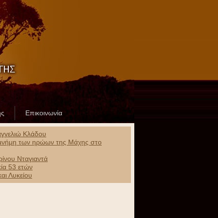
ης
Επικοινωνία
αγγελιώ Κλάδου
ν μνήμη των ηρώων της Μάχης στο
ίνου Νταγιαντά
ία 53 ετών
αι Λυκείου