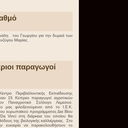
ταθμό
υνάλη του Γεωργίου για την δωρεά των
συζύγου Μαρίας.
πριοι παραγωγοί
ντρο Περιβαλλοντικής Εκπαίδευσης
καν 15 Κύπριοι παραγωγοί αγροτικών
ν Παναγροτικό Σύλλογο Λεμεσού.
ο μας φιλοξενούμενοι από το Ι.Ε.Κ.
του ευρωπαϊκού προγράμματος Δια Βίου
a Vinci στη διάρκεια του οποίου θα
θόδους της βιολογικής καλλιέργειας. Στο
ην ευκαιρία να παρακολουθήσουν το