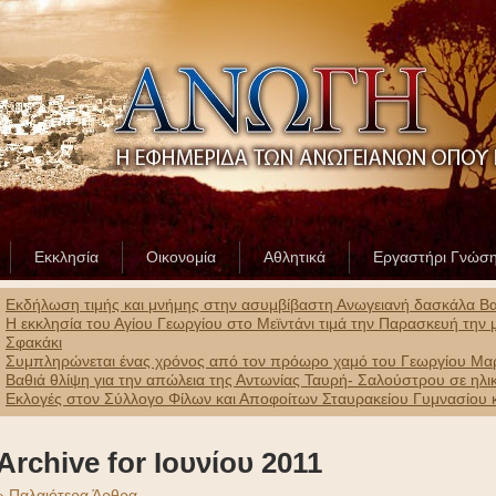
Εκκλησία
Οικονομία
Αθλητικά
Εργαστήρι Γνώσ
Εκδήλωση τιμής και μνήμης στην ασυμβίβαστη Ανωγειανή δασκάλα Β
Η εκκλησία του Αγίου Γεωργίου στο Μεϊντάνι τιμά την Παρασκευή τη
Σφακάκι
Συμπληρώνεται ένας χρόνος από τον πρόωρο χαμό του Γεωργίου Μαρ
Βαθιά θλίψη για την απώλεια της Αντωνίας Ταυρή- Σαλούστρου σε ηλικ
Εκλογές στον Σύλλογο Φίλων και Αποφοίτων Σταυρακείου Γυμνασίου κ
Archive for Ιουνίου 2011
» Παλαιότερα Άρθρα