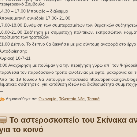
περιφερειακό Σύμβουλο
14.30 – 17.00 Μπουφές – διάλειμμα
Απογευματινή συνεδρία 17.00- 21.00
17.00-18.00 Συνόψιση των συμπερασμάτων των θεματικών συζητήσεων
18.00-21.00 Συζήτηση με συμμετοχή πολιτικών, εκπροσώπων κομμά
πορίσματα των τραπεζιών
21.00 Δείπνο. Το δείπνο θα ξεκινήσει με μια σύντομη αναφορά στο έρ
Αυτοδιοίκησης
Κυριακή 10-7-11
8:00 Αναχώρηση με πούλμαν για την περιήγηση γύρω απ´ τον Ψηλορεί
παραθέσει τον παραδοσιακό τρόπο φιλοξενίας με οφτό, μακαρόνια και 
Από τις 19 Ιουλίου θα λειτουργεί ιστοσελίδα http://openlocalgov.blo
θεματικές συζητήσεις, για κατάθεση ιδεών και διαθεσιμότητα συμμετοχή
—
Δημοσιεύθηκε σε:
Οικονομία
,
Τελευταία Νέα
,
Τοπικά
Το αστεροσκοπείο του Σκίνακα ανο
για το κοινό