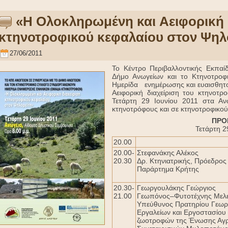
«Η Ολοκληρωμένη και Aειφορική 
κτηνοτροφικού κεφαλαίου στον Ψηλ
27/06/2011
Το Κέντρο Περιβαλλοντικής Εκπαί
Δήμο Ανωγείων και το Κτηνοτροφ
Ημερίδα ενημέρωσης και ευαισθητ
Aειφορική διαχείριση του κτηνοτρ
Τετάρτη 29 Ιουνίου 2011 στα 
κτηνοτρόφους και σε κτηνοτροφικού
ΠΡΟ
Τετάρτη 2
20.00
20.00-
Στεφανάκης Αλέκος
20.30
Δρ. Κτηνιατρικής, Πρόεδρ
Παράρτημα Κρήτης
20.30-
Γεωργουλάκης Γεώργιος
21.00
Γεωπόνος–Φυτοτέχνης Μελε
Υπεύθυνος Πρατηρίου Γεωρ
Εργαλείων και Εργοστασίου
ζωοτροφών της Ένωσης Αγ