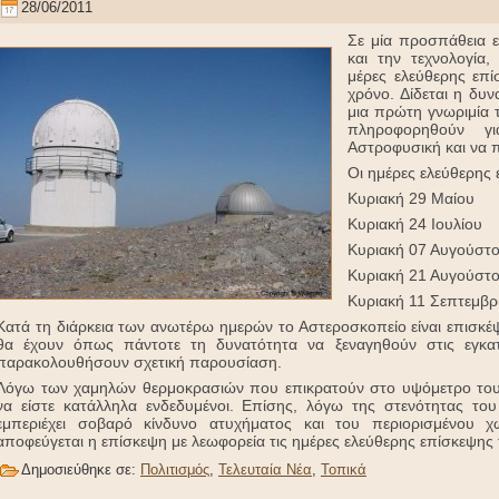
28/06/2011
Σε μία προσπάθεια ε
και την τεχνολογία
μέρες ελεύθερης επ
χρόνο. Δίδεται η δυ
μια πρώτη γνωριμία 
πληροφορηθούν γι
Αστροφυσική και να 
Οι ημέρες ελεύθερης 
Κυριακή 29 Μαίου
Κυριακή 24 Ιουλίου
Κυριακή 07 Αυγούστ
Κυριακή 21 Αυγούστ
Κυριακή 11 Σεπτεμβρ
Κατά τη διάρκεια των ανωτέρω ημερών το Αστεροσκοπείο είναι επισκέψ
θα έχουν όπως πάντοτε τη δυνατότητα να ξεναγηθούν στις εγκατ
παρακολουθήσουν σχετική παρουσίαση.
Λόγω των χαμηλών θερμοκρασιών που επικρατούν στο υψόμετρο του 
να είστε κατάλληλα ενδεδυμένοι. Επίσης, λόγω της στενότητας τ
εμπεριέχει σοβαρό κίνδυνο ατυχήματος και του περιορισμένου 
αποφεύγεται η επίσκεψη με λεωφορεία τις ημέρες ελεύθερης επίσκεψης 
Δημοσιεύθηκε σε:
Πολιτισμός
,
Τελευταία Νέα
,
Τοπικά