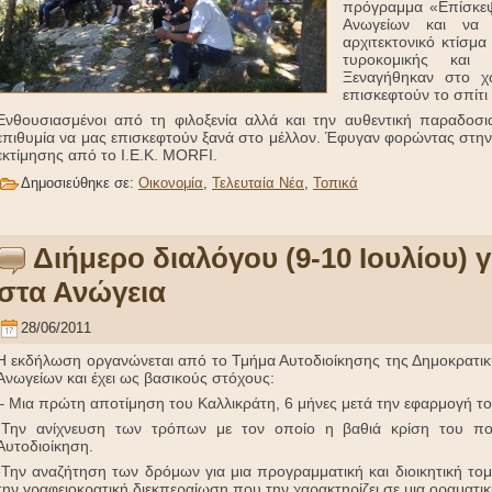
πρόγραμμα «Επίσκεψ
Ανωγείων και να 
αρχιτεκτονικό κτίσμα
τυροκομικής και 
Ξεναγήθηκαν στο χ
επισκεφτούν το σπίτι
Ενθουσιασμένοι από τη φιλοξενία αλλά και την αυθεντική παραδοσ
επιθυμία να μας επισκεφτούν ξανά στο μέλλον. Έφυγαν φορώντας στην 
εκτίμησης από το Ι.Ε.Κ. MORFI.
Δημοσιεύθηκε σε:
Οικονομία
,
Τελευταία Νέα
,
Τοπικά
Διήμερο διαλόγου (9-10 Ιουλίου) 
στα Ανώγεια
28/06/2011
Η εκδήλωση οργανώνεται από το Τμήμα Αυτοδιοίκησης της Δημοκρατική
Ανωγείων και έχει ως βασικούς στόχους:
– Μια πρώτη αποτίμηση του Καλλικράτη, 6 μήνες μετά την εφαρμογή το
-Την ανίχνευση των τρόπων με τον οποίο η βαθιά κρίση του πολ
Αυτοδιοίκηση.
-Την αναζήτηση των δρόμων για μια προγραμματική και διοικητική το
την γραφειοκρατική διεκπεραίωση που την χαρακτηρίζει σε μια οραματι