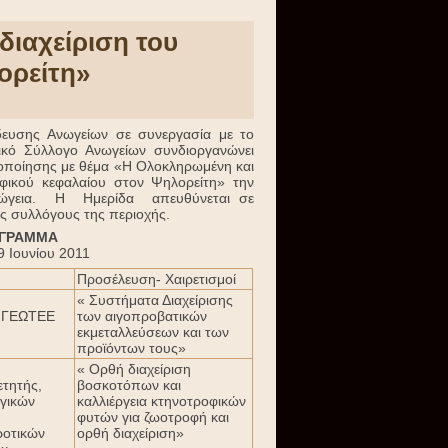
διαχείριση του
ορείτη»
δευσης Aνωγείων σε συνεργασία με το
ικό Σύλλογο Ανωγείων συνδιοργανώνει
οποίησης με θέμα «Η Ολοκληρωμένη και
οφικού κεφαλαίου στον Ψηλορείτη» την
Ανώγεια. Η Ημερίδα απευθύνεται σε
ς συλλόγους της περιοχής.
ΓΡΑΜΜΑ
9 Ιουνίου 2011
Προσέλευση- Χαιρετισμοί
« Συστήματα Διαχείρισης
ος ΓΕΩΤΕΕ
των αιγοπροβατικών
εκμεταλλεύσεων και των
προϊόντων τους»
« Ορθή διαχείριση
τητής,
βοσκοτόπων και
γικών
καλλιέργεια κτηνοτροφικών
φυτών για ζωοτροφή και
ροτικών
ορθή διαχείριση»