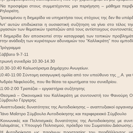
-Να προσφέρει στους συμμετέχοντες μια περιήγηση – μάθημα περιβ
Ψηλορείτη.
Προκειμένου η διημερίδα να υπηρετήσει τους στόχους της δεν θα υπάρξ
Αντ’ αυτών επιδιώκεται η ουσιαστική συζήτηση να γίνει στο τέλος 
εργασιών των θεματικών τραπεζιών από τους αντίστοιχους συντονιστές
Η διημερίδα δεν αποσκοπεί στην καταγραφή των τοπικών προβλημάτ
στην ανάδειξη των κυριότερων αδυναμιών του “Καλλικράτη” που εμποδί
Πρόγραμμα
Σάββατο 9-7-11
πρωινή συνεδρία 10.30-14.30
10.30-10:40 Καλωσόρισμα Δημάρχου Ανωγείων.
10:40-11:00 Σύντομη εισαγωγική ομιλία από τον υπεύθυνο της _.Α. για
Ανδρέα Νεφελούδη, που θα θέσει τα ερωτήματα του συνεδρίου.
11:00-2:00 Τραπέζια – εργαστήρια συζήτησης
-Θεσμικά – Οικονομικά του Καλλικράτη με συντονιστή τον Φανούρη Ο
Σύμβουλο Γέργερης
-Αναπτυξιακές δυνατότητες της Αυτοδιοίκησης – αναπτυξιακοί οργανισμ
Πάνο Μαΐστρο Σύμβουλο Αυτοδιοίκησης και περιφερειακό Σύμβουλο
-Κοινωνικές και Πολιτισμικές δυνατότητες της Αυτοδιοίκησης με συ
Καλαμάτας, τ.Υπουργό Πολιτισμού, πρόεδρο του Σωματείου Διάσωση
-Η Αυτοδιοίκηση ως παράγων προστασίας του περιβάλλοντος με