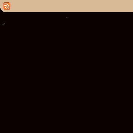
.
-->