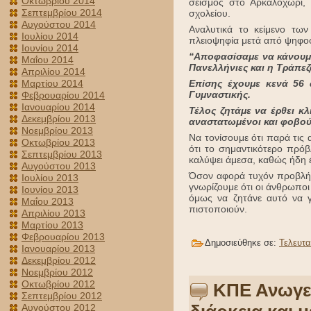
Οκτωβρίου 2014
σεισμός στο Αρκαλοχώρι,
Σεπτεμβρίου 2014
σχολείου.
Αυγούστου 2014
Αναλυτικά το κείμενο τω
Ιουλίου 2014
πλειοψηφία μετά από ψηφο
Ιουνίου 2014
“Αποφασίσαμε να κάνουμε
Μαΐου 2014
Πανελλήνιες και η Τράπεζ
Απριλίου 2014
Μαρτίου 2014
Επίσης έχουμε κενά 56
Γυμναστικής.
Φεβρουαρίου 2014
Ιανουαρίου 2014
Τέλος ζητάμε να έρθει κλ
Δεκεμβρίου 2013
αναστατωμένοι και φοβού
Νοεμβρίου 2013
Να τονίσουμε ότι παρά τις 
Οκτωβρίου 2013
ότι το σημαντικότερο πρόβ
Σεπτεμβρίου 2013
καλύψει άμεσα, καθώς ήδη έ
Αυγούστου 2013
Όσον αφορά τυχόν προβλήμα
Ιουλίου 2013
γνωρίζουμε ότι οι άνθρωπο
Ιουνίου 2013
όμως να ζητάνε αυτό να 
Μαΐου 2013
πιστοποιούν.
Απριλίου 2013
Μαρτίου 2013
Φεβρουαρίου 2013
Δημοσιεύθηκε σε:
Τελευτα
Ιανουαρίου 2013
Δεκεμβρίου 2012
Νοεμβρίου 2012
Οκτωβρίου 2012
ΚΠΕ Ανωγεί
Σεπτεμβρίου 2012
Αυγούστου 2012