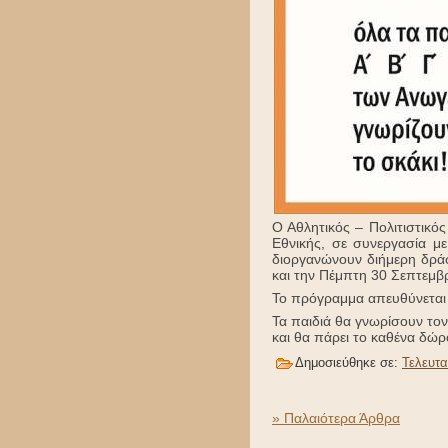
Ο Αθλητικός – Πολιτιστικό
Εθνικής, σε συνεργασία μ
διοργανώνουν διήμερη δράσ
και την Πέμπτη 30 Σεπτεμβρ
Το πρόγραμμα απευθύνεται στ
Τα παιδιά θα γνωρίσουν το
και θα πάρει το καθένα δώρ
Δημοσιεύθηκε σε:
Τελευτα
» Παλαιότερα Άρθρα