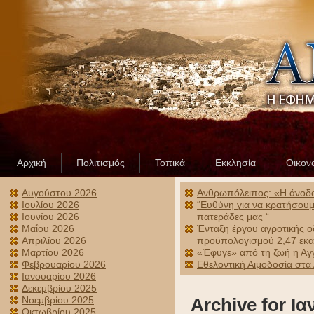
Αρχική
Πολιτισμός
Τοπικά
Εκκλησία
Οικον
Αυγούστου 2026
Ανθρωπόλειπος: «Η άνοδος
Ιουλίου 2026
“Ευθύνη για να κρατήσουμε
Ιουνίου 2026
πατεράδες μας “
Μαΐου 2026
Ένταξη έργου αγροτικής ο
Απριλίου 2026
προϋπολογισμού 2,47 εκα
Μαρτίου 2026
«Έφυγε» από τη ζωή η Αγ
Φεβρουαρίου 2026
Εθελοντική Αιμοδοσία στα
Ιανουαρίου 2026
Δεκεμβρίου 2025
Νοεμβρίου 2025
Archive for Ι
Οκτωβρίου 2025