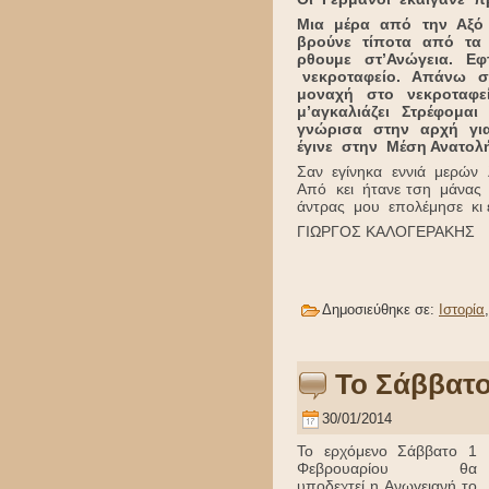
Μια μέρα από την Αξό
βρούνε τίποτα από τα
ρθουμε στ’Ανώγεια. Ε
νεκροταφείο. Απάνω σ
μοναχή στο νεκροταφ
μ’αγκαλιάζει Στρέφομα
γνώρισα στην αρχή γι
έγινε στην Μέση Ανατολή
Σαν εγίνηκα εννιά μερών
Από κει ήτανε τση μάνας
άντρας μου επολέμησε κι 
ΓΙΩΡΓΟΣ ΚΑΛΟΓΕΡΑΚΗΣ
Δημοσιεύθηκε σε:
Ιστορία
Το Σάββατο
30/01/2014
Το ερχόμενο Σάββατο 1
Φεβρουαρίου θα
υποδεχτεί η Ανωγειανή το