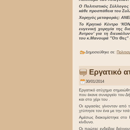
Ο Πολιτιστικός Σύλλογος
κάθε προσπάθεια του Συλ
Χορηγός μεταφοράς: AN
Το Κρητικό Κέντρο ‘ΚΟΝ
ευγενική χορηγία της δ
Άντρον’ για τη διευκόλυ
του κ.Μανουρά ”Ότι Θες”
Δημοσιεύθηκε σε:
Πολιτισ
Εργατικό α
30/01/2014
Εργατικό ατύχημα σημειώθη
που έκανε συνεργείο του Δ
και στο χέρι του .
Οι εργασίες γίνονταν από 
χτύπησε τον ένα με την τσά
Αμέσως διακομίστηκε στο Κ
κίνδυνο.
Οι πρώτες ενδείξεις δείχν