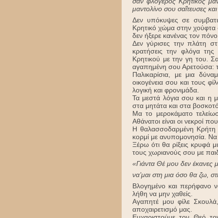
σαν φλογερός Κρητικός μαν
μαντολίνο σου σαΐτευσες και
Δεν υπόκυψες σε συμβατι
Κρητικό χώμα στην χούφτα 
δεν ήξερε κανένας τον πόνο
Δεν γύρισες την πλάτη σ
κρατήσεις την φλόγα της
Κρητικού με την γη του. Σ
αγαπημένη σου Αρετούσα: 
Παλικαρίσια, με μια δύν
οικογένεια σου και τους φ
λογική και φρονιμάδα.
Τα μεστά λόγια σου και η 
στα μητάτα και στα βοσκοτ
Μα το μεροκάματο τελείωσ
Αθάνατοι είναι οι νεκροί π
Η θαλασσοδαρμένη Κρήτη κ
κορμί με ανυπομονησία. Να 
Ξέρω ότι θα ρίξεις κρυφά μ
τους χωριανούς σου με παιδ
«Γιάντα Θέ μου δεν έκανες
να’μαι στη μια όσο θα ζω, 
Βλογημένο και περήφανο ν
λήθη να μην χαθείς.
Αγαπητέ μου φίλε Σκουλά,
αποχαιρετισμό μας.
Ευχαριστούμε τον Θεό το