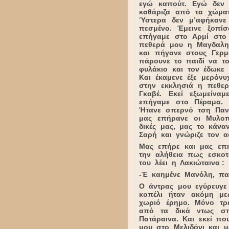
εγώ καπούτ. Εγώ δεν
καθάριζα από τα χώμα
Ύστερα δεν μ’αφήκανε
πεσμένο. Έμεινε ξοπί
επήγαμε στο Αρμί στο
πεθερά μου η Μαγδαλην
και πήγανε στους Γερμ
πάρουνε το παιδί να τ
φυλάκιο και τον έδωκε
Και έκαμενε έξε μερόν
στην εκκλησιά η πεθερ
Γκαβέ. Εκεί εξωμείν
επήγαμε στο Πέραμα. 
Ήτανε σπερνό τση Πανα
μας επήρανε οι Μυλοπο
δικές μας, μας το κάν
Σαρή και γνώριζε τον α
Μας επήρε και μας επή
την αλήθεια πως εσκοτ
του λέει η Λακιώταινα :
-Έ καημένε Μανόλη, παί
Ο άντρας μου εγύρευγε 
κοπέλι ήταν ακόμη με
χωριό έρημο. Μόνο τρε
από τα δικά ντως σπ
Πατάραινα. Και εκεί πο
μου στο Μελιδόνι και μ