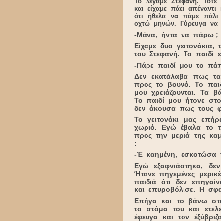
Το λέγαμε Στεφανή. Τότε
και είχαμε πάει απέναντι
ότι ήθελα να πάμε πάλι
οχτώ μηνών. Γύρευγα να 
-Μάνα, ήντα να πάρω ;
Είχαμε δυο γειτονάκια,
του Στεφανή. Το παιδί 
-Πάρε παιδί μου το πά
Δεν εκατάλαβα πως τα
προς το βουνό. Το παι
μου χρειάζουνται. Τα 
Το παιδί μου ήτονε στο
δεν άκουσα πως τους φ
Το γειτονάκι μας επή
χωριό. Εγώ έβαλα το 
προς την μεριά της κα
:
-Έ καημένη, εσκοτώσα 
Εγώ εξαφνιάστηκα, δε
Ήτανε πηγεμένες μερικ
παιδιά ότι δεν επηγαί
και επυροβόλισε. Η σφα
Επήγα και το βάνω στ
το στόμα του και ετε
έφευγα και τον έξύβρι