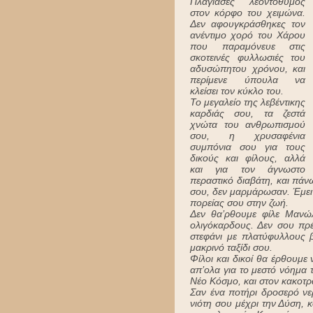
Πλάγιασες λεοντόθυμος
στον κόρφο του χειμώνα.
Δεν αφουγκράσθηκες τον
ανέντιμο χορό του Χάρου
που παραμόνευε στις
σκοτεινές φυλλωσιές του
αδυσώπητου χρόνου, και
περίμενε ύπουλα να
κλείσει τον κύκλο του.
Το μεγαλείο της λεβέντικης
καρδιάς σου, τα ζεστά
χνώτα του ανθρωπισμού
σου, η χρυσαφένια
συμπόνια σου για τους
δικούς και φίλους, αλλά
και για τον άγνωστο
περαστικό διαβάτη, και πάν
σου, δεν μαρμάρωσαν. Έμειν
πορείας σου στην ζωή.
Δεν θα’ρθουμε φίλε Μανώλ
ολιγόκαρδους. Δεν σου πρέ
στεφάνι με πλατύφυλλους β
μακρινό ταξίδι σου.
Φίλοι και δικοί θα έρθουμε
απ’ολα για το μεστό νόημα 
Νέο Κόσμο, και στον κακοτ
Σαν ένα ποτήρι δροσερό νε
νιότη σου μέχρι την Δύση, κ