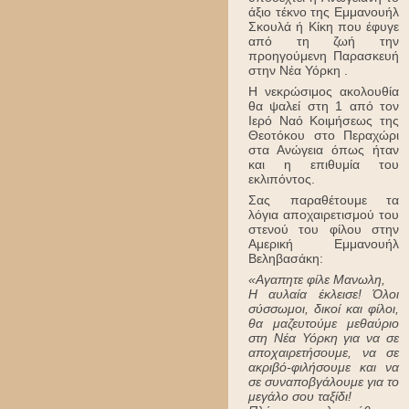
άξιο τέκνο της Εμμανουήλ
Σκουλά ή Κίκη που έφυγε
από τη ζωή την
προηγούμενη Παρασκευή
στην Νέα Υόρκη .
Η νεκρώσιμος ακολουθία
θα ψαλεί στη 1 από τον
Ιερό Ναό Κοιμήσεως της
Θεοτόκου στο Περαχώρι
στα Ανώγεια όπως ήταν
και η επιθυμία του
εκλιπόντος.
Σας παραθέτουμε τα
λόγια αποχαιρετισμού του
στενού του φίλου στην
Αμερική Εμμανουήλ
Βεληβασάκη:
«Αγαπητε φίλε Μανωλη,
Η αυλαία έκλεισε! Όλοι
σύσσωμοι, δικοί και φίλοι,
θα μαζευτούμε μεθαύριο
στη Νέα Υόρκη για να σε
αποχαιρετήσουμε, να σε
ακριβό-φιλήσουμε και να
σε συναποβγάλουμε για το
μεγάλο σου ταξίδι!