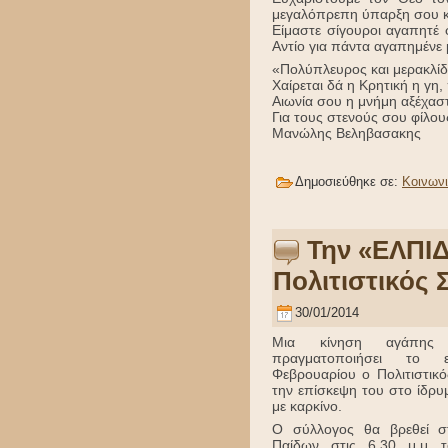
μεγαλόπρεπη ύπαρξη σου κα
Είμαστε σίγουροι αγαπητέ 
Αντίο για πάντα αγαπημένε 
«Πολύπλευρος και μερακλίδι
Χαίρεται δά η Κρητική η γη,
Αιωνία σου η μνήμη αξέχαστ
Για τους στενούς σου φίλου
Μανώλης Βεληβασακης
Δημοσιεύθηκε σε:
Κοινων
Την «ΕΛΠΙΔ
Πολιτιστικός
30/01/2014
Μια κίνηση αγάπης
πραγματοποιήσει το 
Φεβρουαρίου ο Πολιτιστικ
την επίσκεψη του στο ίδρυ
με καρκίνο.
Ο σύλλογος θα βρεθεί σ
Παίδων στις 6.30 μ.μ 