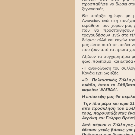
προσπαθήσει να δώσει στα 
ξεγνοιασιάς.
Θα υπάρξει ημίωρο με μ
Ανωγείων ενώ στη συνέχει
εκμάθηση των χορών μας μ
που θα προσπαθήσουν
τραγουδήσουν ,ενώ στο τέ
δώρων αλλά και ευχών του
μας ώστε αυτά τα παιδιά 
που ζουν από τα πρώτα χρό
Αξίζουν τα συγχαρητήρια μ
φως ,πολιτισμό και ελπίδα 
-Η ανακοίνωση του συλλόγ
Κονάκι έχει ως εξής:
«Ο Πολιτιστικός Σύλλογ
ομάδα, όπου το Σάββατο
καρκίνο ‘ΕΛΠΙΔΑ’.
Η επίσκεψη μας θα περιλα
Την ίδια μέρα και ώρα 21
από πρόσκληση του Συλλό
τους, παρουσιάζοντας έν
Αεράκη και Γιώργη Βρέντζ
Από πέρυσι ο Σύλλογος Α
έθεσαν γερές βάσεις για
Πολιτισμό των Ανωγείων. 