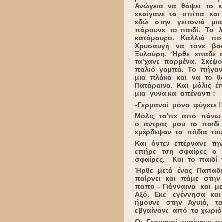
Ανώγεια να θάψει το κ
εκαίγανε τα σπίτια κα
εδώ στην γειτονιά μ
πάρουνε το παιδί. Το 
κατάμαυρο. Καλλιά π
Χρυσαυγή να τονε βο
Ξυλούρη. Ήρθε επαδέ σ
τα’χανε παρμένα. Σκέψ
παλιό γαμπά. Το πήγαν
μια πλάκα και να το θ
Πατάραινα. Και μόλις 
μια γυναίκα απέναντι :
-Γερμανοί μόνο φύγετε !
Μόλις το’πε από πάνω 
ο άντρας μου το παιδί
εμέρδεψαν τα πόδια του
Και όντεν επέρνανε τη
επήρε τση σφαίρες ο 
σφαίρες. Και το παιδί 
Ήρθε μετά ένας Παπαδο
παίρνει και πάμε στην
παπα – Γιάνναινα και 
Αξό. Εκεί εγέννησα κα
ήμουνε στην Αγυιά, τ
εβγαίνανε από το χωριό
Οι Γερμανοί εκαίγανε π