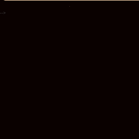
.
-->