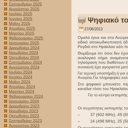
Σεπτεμβρίου 2025
Αυγούστου 2025
Ιουλίου 2025
Ψηφιακό το
Ιουνίου 2025
Μαΐου 2025
Απριλίου 2025
27/06/2013
Μαρτίου 2025
Ομαλά έγινε και στα Ανώγε
Φεβρουαρίου 2025
ειδικό αποκωδικοποιητή ή
Ιανουαρίου 2025
Ρογδιά στο Ηράκλειο κάτι π
Δεκεμβρίου 2024
Νοεμβρίου 2024
Θυμίζουμε ότι όσοι δεν έχ
Οκτωβρίου 2024
αναλογικό σήμα αναμένετα
Σεπτεμβρίου 2024
τηλεόραση που διαθέτουν έχ
συσκευή έχει αγοραστεί μετ
Αυγούστου 2024
Ιουλίου 2024
Για τεχνική υποστήριξη ή γ
Ιουνίου 2024
Ανώγεια.Για πληροφορίες καλ
Μαΐου 2024
Στο ψηφιακό μπουκέτο πέρ
Απριλίου 2024
κανάλια τόσο του Ηρακλείου
Μαρτίου 2024
· Για το κέντρο εκπομπής 
Φεβρουαρίου 2024
Ιανουαρίου 2024
Δεκεμβρίου 2023
Οι συχνότητες εκπομπής του
Νοεμβρίου 2023
– 37 (602 MHz), 49 (698 
Οκτωβρίου 2023
Σεπτεμβρίου 2023
– 24 (498 MHz), 25 (506 
Αυγούστου 2023
Οι συχνότητες εκπομπής του