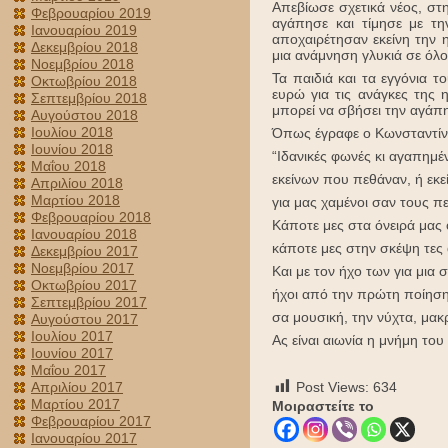
Απεβίωσε σχετικά νέος, στ
Φεβρουαρίου 2019
αγάπησε και τίμησε με τη
Ιανουαρίου 2019
αποχαιρέτησαν εκείνη την 
Δεκεμβρίου 2018
μια ανάμνηση γλυκιά σε όλου
Νοεμβρίου 2018
Τα παιδιά και τα εγγόνια 
Οκτωβρίου 2018
ευρώ για τις ανάγκες της 
Σεπτεμβρίου 2018
μπορεί να σβήσει την αγάπ
Αυγούστου 2018
Ιουλίου 2018
Όπως έγραφε ο Κωνσταντίν
Ιουνίου 2018
“Ιδανικές φωνές κι αγαπημέ
Μαΐου 2018
εκείνων που πεθάναν, ή εκε
Απριλίου 2018
Μαρτίου 2018
για μας χαμένοι σαν τους π
Φεβρουαρίου 2018
Κάποτε μες στα όνειρά μας 
Ιανουαρίου 2018
κάποτε μες στην σκέψη τες 
Δεκεμβρίου 2017
Νοεμβρίου 2017
Και με τον ήχο των για μια 
Οκτωβρίου 2017
ήχοι από την πρώτη ποίηση
Σεπτεμβρίου 2017
σα μουσική, την νύχτα, μακρ
Αυγούστου 2017
Ιουλίου 2017
Ας είναι αιωνία η μνήμη το
Ιουνίου 2017
Μαΐου 2017
Απριλίου 2017
Post Views:
634
Μαρτίου 2017
Μοιραστείτε το
Φεβρουαρίου 2017
Ιανουαρίου 2017