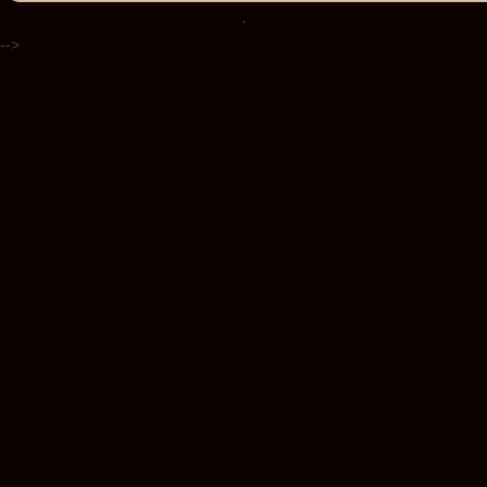
.
-->