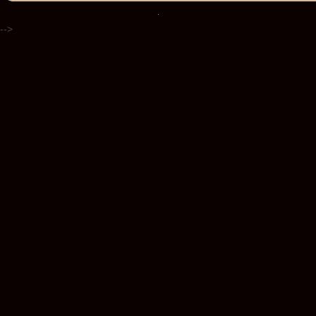
.
-->