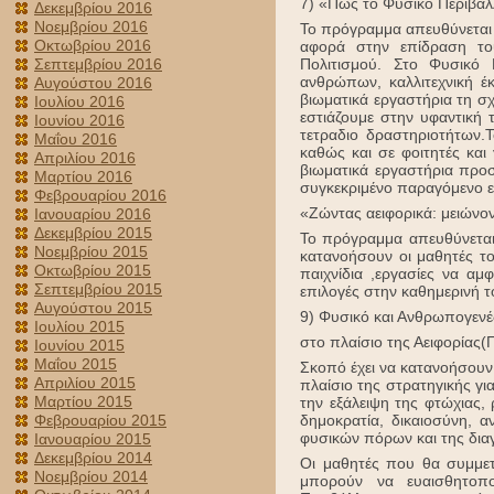
7) «Πως το Φυσικό Περιβά
Δεκεμβρίου 2016
Νοεμβρίου 2016
Το πρόγραμμα απευθύνεται 
Οκτωβρίου 2016
αφορά στην επίδραση το
Σεπτεμβρίου 2016
Πολιτισμού. Στο Φυσικό 
ανθρώπων, καλλιτεχνική 
Αυγούστου 2016
βιωματικά εργαστήρια τη σ
Ιουλίου 2016
εστιάζουμε στην υφαντική τ
Ιουνίου 2016
τετραδιο δραστηριοτήτων.
Μαΐου 2016
καθώς και σε φοιτητές και 
Απριλίου 2016
βιωματικά εργαστήρια προ
Μαρτίου 2016
συγκεκριμένο παραγόμενο εκ
Φεβρουαρίου 2016
«Ζώντας αειφορικά: μειώνο
Ιανουαρίου 2016
Δεκεμβρίου 2015
Το πρόγραμμα απευθύνεται 
Νοεμβρίου 2015
κατανοήσουν οι μαθητές τ
Οκτωβρίου 2015
παιχνίδια ,εργασίες να αμ
Σεπτεμβρίου 2015
επιλογές στην καθημερινή 
Αυγούστου 2015
9) Φυσικό και Ανθρωπογενές
Ιουλίου 2015
στο πλαίσιο της Αειφορίας(
Ιουνίου 2015
Μαΐου 2015
Σκοπό έχει να κατανοήσουν 
Απριλίου 2015
πλαίσιο της στρατηγικής γι
Μαρτίου 2015
την εξάλειψη της φτώχιας,
Φεβρουαρίου 2015
δημοκρατία, δικαιοσύνη, α
φυσικών πόρων και της δια
Ιανουαρίου 2015
Δεκεμβρίου 2014
Οι μαθητές που θα συμμετ
Νοεμβρίου 2014
μπορούν να ευαισθητοπ