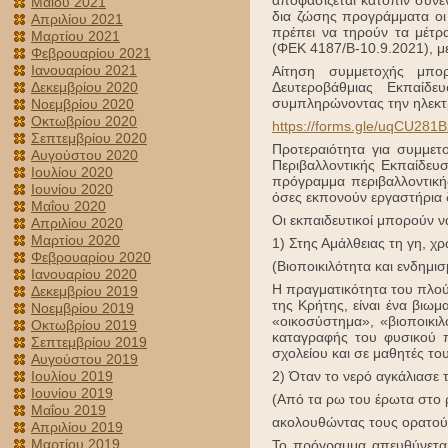
αποφασίζεται κατόπιν συνεν
Μαΐου 2021
δια ζώσης προγράμματα οι 
Απριλίου 2021
πρέπει να τηρούν τα μέτ
Μαρτίου 2021
(ΦΕΚ 4187/Β-10.9.2021), με
Φεβρουαρίου 2021
Ιανουαρίου 2021
Αίτηση συμμετοχής μπορ
Δεκεμβρίου 2020
Δευτεροβάθμιας Εκπαίδε
συμπληρώνοντας την ηλεκτ
Νοεμβρίου 2020
Οκτωβρίου 2020
https://forms.gle/uqCU281
Σεπτεμβρίου 2020
Προτεραιότητα για συμμε
Αυγούστου 2020
Περιβαλλοντικής Εκπαίδευσ
Ιουλίου 2020
πρόγραμμα περιβαλλοντικής
Ιουνίου 2020
όσες εκπονούν εργαστήρια δ
Μαΐου 2020
Οι εκπαιδευτικοί μπορούν 
Απριλίου 2020
Μαρτίου 2020
1) Στης Αμάλθειας τη γη, χ
Φεβρουαρίου 2020
(Βιοποικιλότητα και ενδημι
Ιανουαρίου 2020
Η πραγματικότητα του πλού
Δεκεμβρίου 2019
της Κρήτης, είναι ένα βιωμ
Νοεμβρίου 2019
«οικοσύστημα», «βιοποικιλ
Οκτωβρίου 2019
καταγραφής του φυσικού π
Σεπτεμβρίου 2019
σχολείου και σε μαθητές τ
Αυγούστου 2019
Ιουλίου 2019
2) Όταν το νερό αγκάλιασε 
Ιουνίου 2019
(Από τα ρω του έρωτα στο 
Μαΐου 2019
ακολουθώντας τους ορατούς
Απριλίου 2019
Μαρτίου 2019
Το πρόγραμμα απευθύνεται