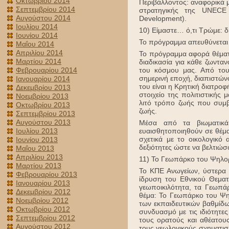
Οκτωβρίου 2014
Περιβάλλοντος: αναφορικά μ
Σεπτεμβρίου 2014
στρατηγικής της UNECE 
Αυγούστου 2014
Development).
Ιουλίου 2014
10) Είμαστε… ό,τι Τρώμε: δ
Ιουνίου 2014
Το πρόγραμμα απευθύνεται σ
Μαΐου 2014
Απριλίου 2014
Το πρόγραμμα αφορά θέματα
Μαρτίου 2014
διαδικασία για κάθε ζωντα
Φεβρουαρίου 2014
του κόσμου μας. Από του
σημερινή εποχή, διαπιστώνο
Ιανουαρίου 2014
του είναι η Κρητική διατροφ
Δεκεμβρίου 2013
στοιχείο της πολιτιστικής
Νοεμβρίου 2013
λιτό τρόπο ζωής που συμβ
Οκτωβρίου 2013
ζωής.
Σεπτεμβρίου 2013
Αυγούστου 2013
Μέσα από τα βιωματικά 
Ιουλίου 2013
ευαισθητοποιηθούν σε θέμ
σχετικά με το οικολογικό
Ιουνίου 2013
δεξιότητες ώστε να βελτιώσ
Μαΐου 2013
Απριλίου 2013
11) Το Γεωπάρκο του Ψηλο
Μαρτίου 2013
Το ΚΠΕ Ανωγείων, ύστερα 
Φεβρουαρίου 2013
ίδρυση του Εθνικού Θεμα
Ιανουαρίου 2013
γεωποικιλότητα, τα Γεωπά
Δεκεμβρίου 2012
θέμα: Το Γεωπάρκο του Ψ
Νοεμβρίου 2012
των εκπαιδευτικών βαθμίδω
Οκτωβρίου 2012
συνδυασμό με τις ιδιότητε
Σεπτεμβρίου 2012
τους ορατούς και αθέατο
Αυγούστου 2012
τους γεωλογικούς σχηματισ