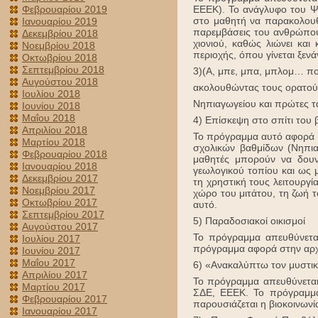
Φεβρουαρίου 2019
ΕΕΕΚ). To ανάγλυφο του Ψη
στο μαθητή να παρακολουθή
Ιανουαρίου 2019
παρεμβάσεις του ανθρώπου
Δεκεμβρίου 2018
χιονιού, καθώς λιώνει κα
Νοεμβρίου 2018
περιοχής, όπου γίνεται ξεν
Οκτωβρίου 2018
Σεπτεμβρίου 2018
3)(Α, μπε, μπα, μπλομ… που
Αυγούστου 2018
ακολουθώντας τους ορατούς
Ιουλίου 2018
Νηπιαγωγείου και πρώτες τά
Ιουνίου 2018
Μαΐου 2018
4) Επίσκεψη στο σπίτι του
Απριλίου 2018
Το πρόγραμμα αυτό αφορά σ
Μαρτίου 2018
σχολικών βαθμίδων (Νηπια
Φεβρουαρίου 2018
μαθητές μπορούν να δουν
Ιανουαρίου 2018
γεωλογικού τοπίου και ως 
Δεκεμβρίου 2017
τη χρηστική τους λειτουργ
Νοεμβρίου 2017
χώρο του μιτάτου, τη ζωή 
Οκτωβρίου 2017
αυτό.
Σεπτεμβρίου 2017
5) Παραδοσιακοί οικισμοί
Αυγούστου 2017
Το πρόγραμμα απευθύνεται
Ιουλίου 2017
πρόγραμμα αφορά στην αρχι
Ιουνίου 2017
Μαΐου 2017
6) «Ανακαλύπτω τον μυστικ
Απριλίου 2017
Το πρόγραμμα απευθύνεται 
Μαρτίου 2017
ΣΔΕ, ΕΕΕΚ. Το πρόγραμμα 
Φεβρουαρίου 2017
παρουσιάζεται η βιοκοινωνία
Ιανουαρίου 2017