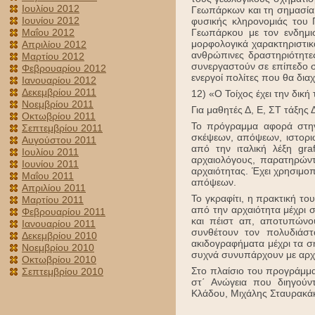
Ιουλίου 2012
Γεωπάρκων και τη σημασία 
Ιουνίου 2012
φυσικής κληρονομιάς του 
Μαΐου 2012
Γεωπάρκου με τον ενδημι
μορφολογικά χαρακτηριστικ
Απριλίου 2012
ανθρώπινες δραστηριότητε
Μαρτίου 2012
συνεργαστούν σε επίπεδο σχ
Φεβρουαρίου 2012
ενεργοί πολίτες που θα διαχ
Ιανουαρίου 2012
Δεκεμβρίου 2011
12) «Ο Τοίχος έχει την δικ
Νοεμβρίου 2011
Για μαθητές Δ, Ε, ΣΤ τάξης
Οκτωβρίου 2011
Το πρόγραμμα αφορά στην 
Σεπτεμβρίου 2011
σκέψεων, απόψεων, ιστοριώ
Αυγούστου 2011
από την ιταλική λέξη gra
Ιουλίου 2011
αρχαιολόγους, παρατηρώντα
Ιουνίου 2011
αρχαιότητας. Έχει χρησιμο
Μαΐου 2011
απόψεων.
Απριλίου 2011
Το γκραφίτι, η πρακτική το
Μαρτίου 2011
από την αρχαιότητα μέχρι 
Φεβρουαρίου 2011
και πέιστ απ, αποτυπώνο
Ιανουαρίου 2011
συνθέτουν τον πολυδιάσ
Δεκεμβρίου 2010
ακιδογραφήματα μέχρι τα σ
Νοεμβρίου 2010
συχνά συνυπάρχουν με αρχαι
Οκτωβρίου 2010
Στο πλαίσιο του προγράμμα
Σεπτεμβρίου 2010
στ΄ Ανώγεια που διηγούν
Κλάδου, Μιχάλης Σταυρακά