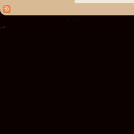
.
-->