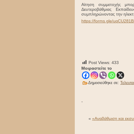
Αίτηση συμμετοχής μπορ
Δευτεροβάθμιας Εκπαίδε
συμπληρώνοντας την ηλεκτ
https://forms.gle/uqCU281
Post Views:
433
Μοιραστείτε το
Δημοσιεύθηκε σε:
Τελευτα
-
«
«Αναβάθμιση και εκσυ