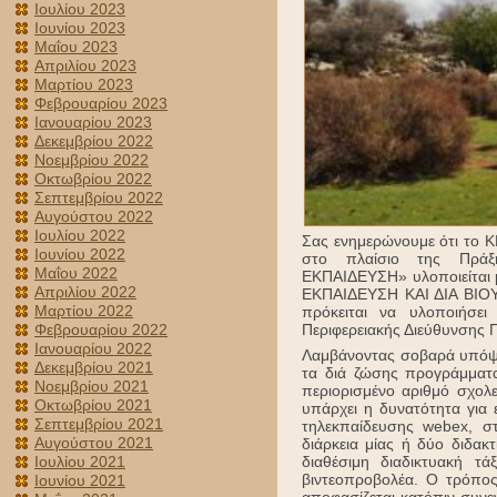
Ιουλίου 2023
Ιουνίου 2023
Μαΐου 2023
Απριλίου 2023
Μαρτίου 2023
Φεβρουαρίου 2023
Ιανουαρίου 2023
Δεκεμβρίου 2022
Νοεμβρίου 2022
Οκτωβρίου 2022
Σεπτεμβρίου 2022
Αυγούστου 2022
Ιουλίου 2022
Σας ενημερώνουμε ότι το Κ
Ιουνίου 2022
στο πλαίσιο της Πρά
Μαΐου 2022
ΕΚΠΑΙΔΕΥΣΗ» υλοποιείτα
Απριλίου 2022
ΕΚΠΑΙΔΕΥΣΗ ΚΑΙ ΔΙΑ ΒΙΟΥ
Μαρτίου 2022
πρόκειται να υλοποιήσει
Φεβρουαρίου 2022
Περιφερειακής Διεύθυνσης 
Ιανουαρίου 2022
Λαμβάνοντας σοβαρά υπόψη
Δεκεμβρίου 2021
τα διά ζώσης προγράμματα
Νοεμβρίου 2021
περιορισμένο αριθμό σχολ
Οκτωβρίου 2021
υπάρχει η δυνατότητα για
Σεπτεμβρίου 2021
τηλεκπαίδευσης webex, σ
Αυγούστου 2021
διάρκεια μίας ή δύο διδα
Ιουλίου 2021
διαθέσιμη διαδικτυακή τ
βιντεοπροβολέα. Ο τρόπος
Ιουνίου 2021