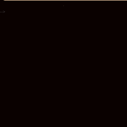
.
-->