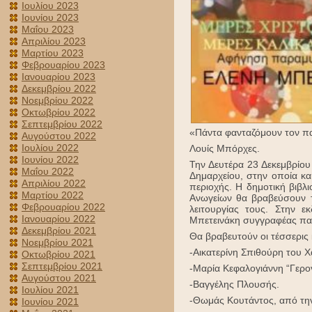
Ιουλίου 2023
Ιουνίου 2023
Μαΐου 2023
Απριλίου 2023
Μαρτίου 2023
Φεβρουαρίου 2023
Ιανουαρίου 2023
Δεκεμβρίου 2022
Νοεμβρίου 2022
Οκτωβρίου 2022
Σεπτεμβρίου 2022
«Πάντα φανταζόμουν τον πα
Αυγούστου 2022
Ιουλίου 2022
Λουίς Μπόρχες.
Ιουνίου 2022
Την Δευτέρα 23 Δεκεμβρίου 
Μαΐου 2022
Δημαρχείου, στην οποία κα
Απριλίου 2022
περιοχής. Η δημοτική βιβλ
Μαρτίου 2022
Ανωγείων θα βραβεύσουν τ
Φεβρουαρίου 2022
λειτουργίας τους. Στην 
Ιανουαρίου 2022
Μπετεινάκη συγγραφέας παι
Δεκεμβρίου 2021
Θα βραβευτούν οι τέσσερις 
Νοεμβρίου 2021
-Αικατερίνη Σπιθούρη του Χ
Οκτωβρίου 2021
Σεπτεμβρίου 2021
-Μαρία Κεφαλογιάννη “Γερογ
Αυγούστου 2021
-Βαγγέλης Πλουσής.
Ιουλίου 2021
-Θωμάς Κουτάντος, από την
Ιουνίου 2021