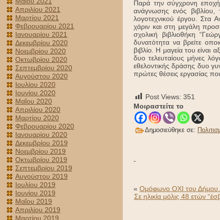
Μαΐου 2021
Παρά την σύγχρονη εποχή 
Απριλίου 2021
ανάγνωσης ενός βιβλίου,
Μαρτίου 2021
λογοτεχνικού έργου. Στα Α
Φεβρουαρίου 2021
χάριν και στη μεγάλη προσ
Ιανουαρίου 2021
σχολική βιβλιοθήκη “Γεώ
δυνατότητα να βρείτε οποι
Δεκεμβρίου 2020
βιβλίο. Η μαγεία του είναι
Νοεμβρίου 2020
δυο τελευταίους μήνες λό
Οκτωβρίου 2020
εθελοντικής δράσης δυο γυ
Σεπτεμβρίου 2020
πρώτες θέσεις εργασίας πο
Αυγούστου 2020
Ιουλίου 2020
Ιουνίου 2020
Post Views:
351
Μαΐου 2020
Μοιραστείτε το
Απριλίου 2020
Μαρτίου 2020
Φεβρουαρίου 2020
Δημοσιεύθηκε σε:
Πολιτισ
Ιανουαρίου 2020
Δεκεμβρίου 2019
Νοεμβρίου 2019
Οκτωβρίου 2019
-
Σεπτεμβρίου 2019
Αυγούστου 2019
Ιουλίου 2019
«
Ομόφωνο OXI του Δήμου Α
Ιουνίου 2019
Σε ηλικία μόλις 48 ετών “
Μαΐου 2019
Απριλίου 2019
Μαρτίου 2019