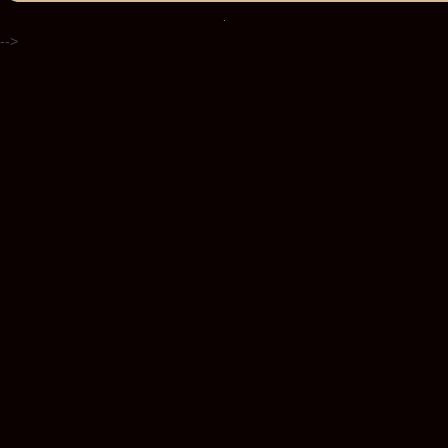
.
-->