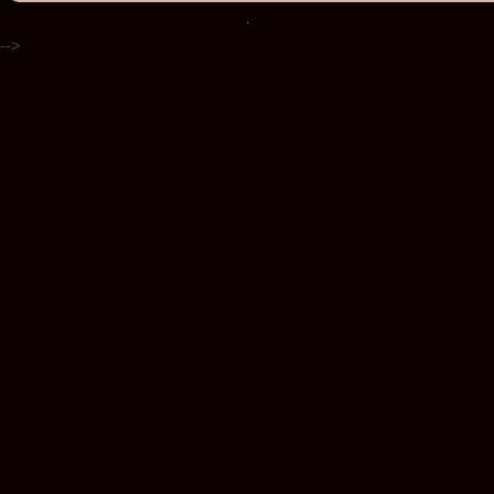
.
-->