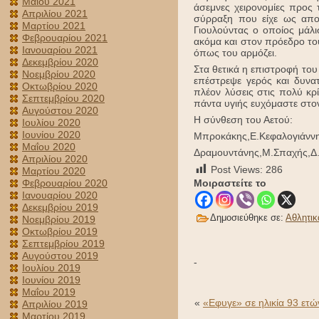
Μαΐου 2021
άσεμνες χειρονομίες προς
Απριλίου 2021
σύρραξη που είχε ως απο
Μαρτίου 2021
Γιουλούντας ο οποίος μάλι
Φεβρουαρίου 2021
ακόμα και στον πρόεδρο το
Ιανουαρίου 2021
όπως του αρμόζει.
Δεκεμβρίου 2020
Στα θετικά η επιστροφή του
Νοεμβρίου 2020
επέστρεψε γερός και δυνατ
Οκτωβρίου 2020
πλέον λύσεις στις πολύ κρί
Σεπτεμβρίου 2020
πάντα υγιής ευχόμαστε στο
Αυγούστου 2020
Η σύνθεση του Αετού:
Ιουλίου 2020
Ιουνίου 2020
Μπροκάκης,Ε.Κεφαλογιάννη
Μαΐου 2020
Δραμουντάνης,Μ.Σπαχής,Δ.
Απριλίου 2020
Post Views:
286
Μαρτίου 2020
Φεβρουαρίου 2020
Μοιραστείτε το
Ιανουαρίου 2020
Δεκεμβρίου 2019
Δημοσιεύθηκε σε:
Αθλητικ
Νοεμβρίου 2019
Οκτωβρίου 2019
Σεπτεμβρίου 2019
Αυγούστου 2019
-
Ιουλίου 2019
Ιουνίου 2019
Μαΐου 2019
«
«Εφυγε» σε ηλικία 93 ετώ
Απριλίου 2019
Μαρτίου 2019