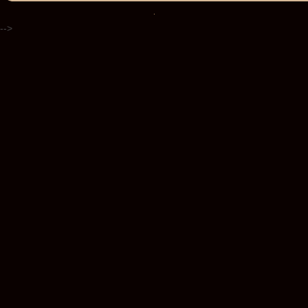
.
-->