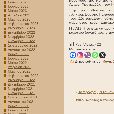
μουσικούς της Κρήτης ό
Ιουλίου 2023
ΑντώνηΦραγκιαδάκη, τον Γι
Ιουνίου 2023
Στην προσπάθεια αυτή συ
Μαΐου 2023
πλήκτρα, Βασίλης Παπαδουρ
Απριλίου 2023
τους ΔέσποιναΣπαντιδάκη
Μαρτίου 2023
αείμνηστου Γιώργη Σμπώκου
Φεβρουαρίου 2023
Ιανουαρίου 2023
Η ΑΝΩΓΗ εύχεται να είναι
Δεκεμβρίου 2022
καλύτερο δυνατό τρόπο την
Νοεμβρίου 2022
Οκτωβρίου 2022
Post Views:
422
Σεπτεμβρίου 2022
Μοιραστείτε το
Αυγούστου 2022
Ιουλίου 2022
Ιουνίου 2022
Δημοσιεύθηκε σε:
Μαντιν
Μαΐου 2022
Απριλίου 2022
Μαρτίου 2022
Φεβρουαρίου 2022
-
Ιανουαρίου 2022
Δεκεμβρίου 2021
Νοεμβρίου 2021
«
To πρόγραμμα του σκα
Οκτωβρίου 2021
Σεπτεμβρίου 2021
Παπα- Ανδρέας Κεφαλογι
Αυγούστου 2021
Ιουλίου 2021
Ιουνίου 2021