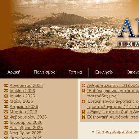
Αρχική
Πολιτισμός
Τοπικά
Εκκλησία
Οικον
Αυγούστου 2026
Ανθρωπόλειπος: «Η άνοδος
Ιουλίου 2026
“Ευθύνη για να κρατήσουμε
Ιουνίου 2026
πατεράδες μας “
Μαΐου 2026
Ένταξη έργου αγροτικής ο
Απριλίου 2026
προϋπολογισμού 2,47 εκα
Μαρτίου 2026
«Έφυγε» από τη ζωή η Αγ
Φεβρουαρίου 2026
Εθελοντική Αιμοδοσία στα
Ιανουαρίου 2026
Δεκεμβρίου 2025
«
To πρόγραμμα του σκα
Νοεμβρίου 2025
Οκτωβρίου 2025