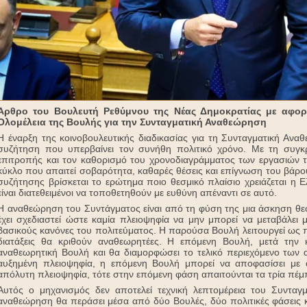
Άρθρο του Βουλευτή Ρεθύμνου της Νέας Δημοκρατίας με αφορ
Ολομέλεια της Βουλής για την Συνταγματική Αναθεώρηση
Η έναρξη της κοινοβουλευτικής διαδικασίας για τη Συνταγματική Ανα
συζήτηση που υπερβαίνει τον συνήθη πολιτικό χρόνο. Με τη συγκρ
επιτροπής και τον καθορισμό του χρονοδιαγράμματος των εργασιών τη
κύκλο που απαιτεί σοβαρότητα, καθαρές θέσεις και επίγνωση του βάρου
συζήτησης βρίσκεται το ερώτημα ποιο θεσμικό πλαίσιο χρειάζεται η Ε
είναι διατεθειμένοι να τοποθετηθούν με ευθύνη απέναντι σε αυτό.
Η αναθεώρηση του Συντάγματος είναι από τη φύση της μια άσκηση θε
έχει σχεδιαστεί ώστε καμία πλειοψηφία να μην μπορεί να μεταβάλει 
βασικούς κανόνες του πολιτεύματος. Η παρούσα Βουλή λειτουργεί ως 
διατάξεις θα κριθούν αναθεωρητέες. Η επόμενη Βουλή, μετά την κ
αναθεωρητική Βουλή και θα διαμορφώσει το τελικό περιεχόμενο των
αυξημένη πλειοψηφία, η επόμενη Βουλή μπορεί να αποφασίσει με 
απόλυτη πλειοψηφία, τότε στην επόμενη φάση απαιτούνται τα τρία πέ
Αυτός ο μηχανισμός δεν αποτελεί τεχνική λεπτομέρεια του Συνταγμα
αναθεώρηση θα περάσει μέσα από δύο Βουλές, δύο πολιτικές φάσεις κ