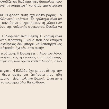
γκλωβίζει σε διαδικαστικές δυσκολίες που
ύνει τη συμμετοχή και όταν εμπιστεύεται
. Η φράση αυτή έχει ειδικό βάρος. Το
ληνικού κράτους. Το ερώτημα είναι αν
ύς ικανούς να υπηρετήσουν τη χώρα των
νο της πολιτικής συγκυρίας. Οφείλει να
 διαφωνία είναι θεμιτή. Η κριτική είναι
ι από πρόταση. Εκείνο που δεν επαρκεί
υαισθησίας δεν μπορεί να λειτουργεί ως
ιαδικασία, όχι έξω από αυτήν.
 πρόταση. Η Βουλή έχει πλέον τον λόγο.
 ανάγκες της τρέχουσας αντιπαράθεσης.
 επίγνωση των ορίων κάθε πλευράς, αλλά
με γιατί. Η Ελλάδα έχει μπροστά της την
να θέσει αρχές για ζητήματα που ήδη
ρηση είναι πολιτικά βολική. Είναι αν η
 το ερώτημα όλοι θα κριθούν.