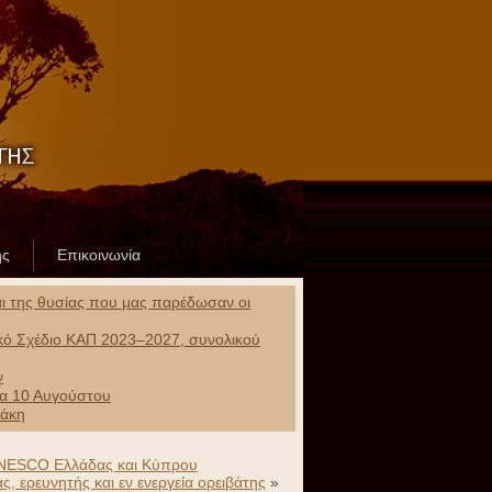
ης
Επικοινωνία
και της θυσίας που μας παρέδωσαν οι
ικό Σχέδιο ΚΑΠ 2023–2027, συνολικού
ν
ρα 10 Αυγούστου
ράκη
 UNESCO Ελλάδας και Κύπρου
 ερευνητής και εν ενεργεία ορειβάτης
»