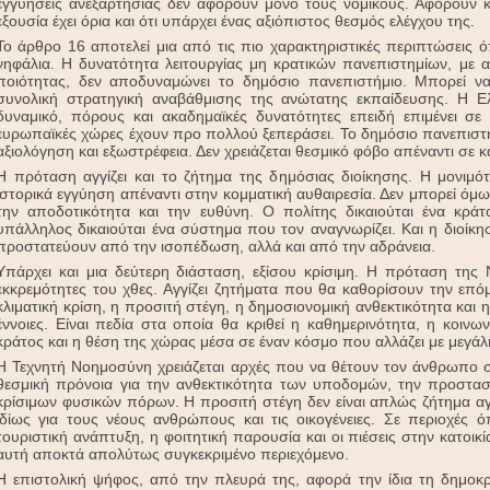
εγγυήσεις ανεξαρτησίας δεν αφορούν μόνο τους νομικούς. Αφορούν κά
εξουσία έχει όρια και ότι υπάρχει ένας αξιόπιστος θεσμός ελέγχου της.
Το άρθρο 16 αποτελεί μια από τις πιο χαρακτηριστικές περιπτώσεις
νηφάλια. Η δυνατότητα λειτουργίας μη κρατικών πανεπιστημίων, με α
ποιότητας, δεν αποδυναμώνει το δημόσιο πανεπιστήμιο. Μπορεί να
συνολική στρατηγική αναβάθμισης της ανώτατης εκπαίδευσης. Η Ε
δυναμικό, πόρους και ακαδημαϊκές δυνατότητες επειδή επιμένει σ
ευρωπαϊκές χώρες έχουν προ πολλού ξεπεράσει. Το δημόσιο πανεπιστή
αξιολόγηση και εξωστρέφεια. Δεν χρειάζεται θεσμικό φόβο απέναντι σε 
Η πρόταση αγγίζει και το ζήτημα της δημόσιας διοίκησης. Η μονι
ιστορικά εγγύηση απέναντι στην κομματική αυθαιρεσία. Δεν μπορεί όμ
την αποδοτικότητα και την ευθύνη. Ο πολίτης δικαιούται ένα κράτ
υπάλληλος δικαιούται ένα σύστημα που τον αναγνωρίζει. Και η διοίκη
προστατεύουν από την ισοπέδωση, αλλά και από την αδράνεια.
Υπάρχει και μια δεύτερη διάσταση, εξίσου κρίσιμη. Η πρόταση της Ν
εκκρεμότητες του χθες. Αγγίζει ζητήματα που θα καθορίσουν την επό
κλιματική κρίση, η προσιτή στέγη, η δημοσιονομική ανθεκτικότητα και 
έννοιες. Είναι πεδία στα οποία θα κριθεί η καθημερινότητα, η κοιν
κράτος και η θέση της χώρας μέσα σε έναν κόσμο που αλλάζει με μεγάλ
Η Τεχνητή Νοημοσύνη χρειάζεται αρχές που να θέτουν τον άνθρωπο στ
θεσμική πρόνοια για την ανθεκτικότητα των υποδομών, την προστασί
κρίσιμων φυσικών πόρων. Η προσιτή στέγη δεν είναι απλώς ζήτημα αγ
ιδίως για τους νέους ανθρώπους και τις οικογένειες. Σε περιοχές
τουριστική ανάπτυξη, η φοιτητική παρουσία και οι πιέσεις στην κατοι
αυτή αποκτά απολύτως συγκεκριμένο περιεχόμενο.
Η επιστολική ψήφος, από την πλευρά της, αφορά την ίδια τη δημοκρα