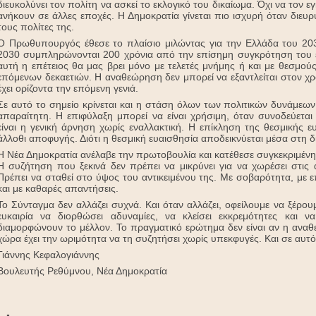
διευκολύνει τον πολίτη να ασκεί το εκλογικό του δικαίωμα. Όχι να τον ε
ανήκουν σε άλλες εποχές. Η Δημοκρατία γίνεται πιο ισχυρή όταν διευρ
τους πολίτες της.
Ο Πρωθυπουργός έθεσε το πλαίσιο μιλώντας για την Ελλάδα του 2030
2030 συμπληρώνονται 200 χρόνια από την επίσημη συγκρότηση του ελ
αυτή η επέτειος θα μας βρει μόνο με τελετές μνήμης ή και με θεσμο
επόμενων δεκαετιών. Η αναθεώρηση δεν μπορεί να εξαντλείται στον χρό
έχει ορίζοντα την επόμενη γενιά.
Σε αυτό το σημείο κρίνεται και η στάση όλων των πολιτικών δυνάμεων. Η
απαραίτητη. Η επιφύλαξη μπορεί να είναι χρήσιμη, όταν συνοδεύετα
είναι η γενική άρνηση χωρίς εναλλακτική. Η επίκληση της θεσμικής ε
άλλοθι αποφυγής. Διότι η θεσμική ευαισθησία αποδεικνύεται μέσα στη δ
Η Νέα Δημοκρατία ανέλαβε την πρωτοβουλία και κατέθεσε συγκεκριμένη
Η συζήτηση που ξεκινά δεν πρέπει να μικρύνει για να χωρέσει στις
Πρέπει να σταθεί στο ύψος του αντικειμένου της. Με σοβαρότητα, με
και με καθαρές απαντήσεις.
Το Σύνταγμα δεν αλλάζει συχνά. Και όταν αλλάζει, οφείλουμε να ξέρου
ευκαιρία να διορθώσει αδυναμίες, να κλείσει εκκρεμότητες και 
διαμορφώνουν το μέλλον. Το πραγματικό ερώτημα δεν είναι αν η αναθεώ
χώρα έχει την ωριμότητα να τη συζητήσει χωρίς υπεκφυγές. Και σε αυτό
Γιάννης Κεφαλογιάννης
Βουλευτής Ρεθύμνου, Νέα Δημοκρατία