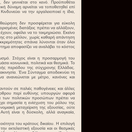
 δεν γεννιέται στο κενό. Προϋποθέτει
ική δύναμη αρνείται να τοποθετηθεί επί
ινδυνεύει να την εργαλειοποιεί η ίδια,
αθεώρηση δεν προσφέρεται για εύκολη
 ορισμένες διατάξεις πρέπει να αλλάξουν,
έχουν, οφείλει να το τεκμηριώσει. Εκείνο
ησης στο μέλλον, χωρίς καθαρή απάντηση
εκκρεμότητες σπάνια λύνονται όταν όλοι
στημα αποφασίζει να αναλάβει το κόστος
ισμό. Στόχος είναι η προσαρμογή του
σει κοινωνικά, πολιτικά και θεσμικά. Το
κής περιόδου της σύγχρονης Ελλάδας.
 ακινησία. Ένα Σύνταγμα αποδεικνύει τη
να ανανεώνεται με μέτρο, κανόνες και
τούν σε παλιές παθογένειες και άλλες
άρθρου περί ευθύνης υπουργών αφορά
ία των πολιτικών προσώπων πρέπει να
 έχει σημασία η ενίσχυση του ρόλου της
νομιακή μεταχείριση της εξουσίας, ούτε
 Αυτή είναι η δύσκολη, αλλά αναγκαία,
οιότητα του κράτους δικαίου. Η επιλογή
ην εκτελεστική εξουσία και οι θεσμικές