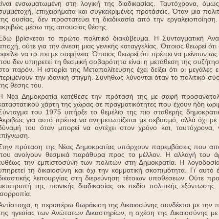
είναι ενσωματωμένη στη λογική της διαδικασίας. Ταυτόχρονα, όμως,
συμμετοχή, επιχειρήματα και συγκεκριμένες προτάσεις. Όταν μια πολιτ
της ουσίας, δεν προστατεύει τη διαδικασία από την εργαλειοποίηση. Κ
ακριβώς μέσω της απουσίας θέσης.
Εδώ βρίσκεται το πρώτο πολιτικό διακύβευμα. Η Συνταγματική Αν
αποχή, ούτε για την άνεση μιας γενικής καταγγελίας. Όποιος θεωρεί ότι
οφείλει να το πει με σαφήνεια. Όποιος θεωρεί ότι πρέπει να μείνουν ως 
που δεν υπηρετεί τη θεσμική σοβαρότητα είναι η μετάθεση της συζήτ
στο παρόν. Η ιστορία της Μεταπολίτευσης έχει δείξει ότι οι μεγάλες 
περιμένουν την ιδανική στιγμή. Συνήθως λύνονται όταν το πολιτικό σύ
της θέσης του.
Η Νέα Δημοκρατία κατέθεσε την πρότασή της με σαφή προσανατολ
καταστατικού χάρτη της χώρας σε πραγματικότητες που έχουν ήδη ωριμά
Σύνταγμα του 1975 υπήρξε το θεμέλιο της πιο σταθερής δημοκρατι
Ακριβώς για αυτό πρέπει να αντιμετωπίζεται με σεβασμό, αλλά όχι με
δύναμή του όταν μπορεί να αντέχει στον χρόνο και, ταυτόχρονα, 
επίγνωση.
Στην πρόταση της Νέας Δημοκρατίας υπάρχουν παρεμβάσεις που απαν
που ανοίγουν θεσμικά παράθυρα προς το μέλλον. Η αλλαγή του 
ευθέως την εμπιστοσύνη των πολιτών στη Δημοκρατία. Η λογοδοσ
υπηρετεί τη δικαιοσύνη και όχι την κομματική σκοπιμότητα. Γι’ αυτό
δικαστικής λειτουργίας στη διερεύνηση τέτοιων υποθέσεων. Ούτε προ
μετατροπή της ποινικής διαδικασίας σε πεδίο πολιτικής εξόντωσης.
ισορροπία.
Αντίστοιχα, η περαιτέρω θωράκιση της Δικαιοσύνης συνδέεται με την π
της ηγεσίας των Ανώτατων Δικαστηρίων, η σχέση της Δικαιοσύνης με τ