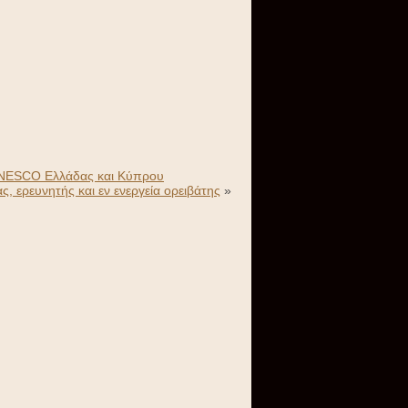
 UNESCO Ελλάδας και Κύπρου
 ερευνητής και εν ενεργεία ορειβάτης
»