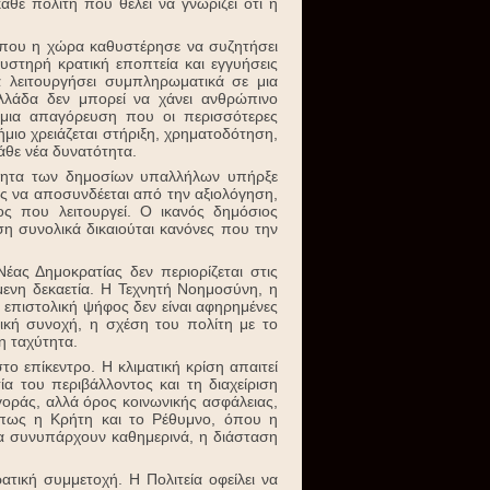
θε πολίτη που θέλει να γνωρίζει ότι η
 όπου η χώρα καθυστέρησε να συζητήσει
υστηρή κρατική εποπτεία και εγγυήσεις
 λειτουργήσει συμπληρωματικά σε μια
λλάδα δεν μπορεί να χάνει ανθρώπινο
ε μια απαγόρευση που οι περισσότερες
μιο χρειάζεται στήριξη, χρηματοδότηση,
κάθε νέα δυνατότητα.
μότητα των δημοσίων υπαλλήλων υπήρξε
ως να αποσυνδέεται από την αξιολόγηση,
ος που λειτουργεί. Ο ικανός δημόσιος
ση συνολικά δικαιούται κανόνες που την
έας Δημοκρατίας δεν περιορίζεται στις
μενη δεκαετία. Η Τεχνητή Νοημοσύνη, η
η επιστολική ψήφος δεν είναι αφηρημένες
ωνική συνοχή, η σχέση του πολίτη με το
η ταχύτητα.
ο επίκεντρο. Η κλιματική κρίση απαιτεί
α του περιβάλλοντος και τη διαχείριση
οράς, αλλά όρος κοινωνικής ασφάλειας,
 όπως η Κρήτη και το Ρέθυμνο, όπου η
κία συνυπάρχουν καθημερινά, η διάσταση
τική συμμετοχή. Η Πολιτεία οφείλει να