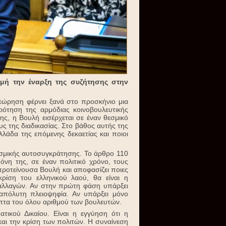
μή την έναρξη της συζήτησης στην
θεώρηση φέρνει ξανά στο προσκήνιο μια
ότηση της αρμόδιας κοινοβουλευτικής
ς, η Βουλή εισέρχεται σε έναν θεσμικό
ς της διαδικασίας. Στο βάθος αυτής της
λλάδα της επόμενης δεκαετίας και ποιοι
σμικής αυτοσυγκράτησης. Το άρθρο 110
μόνη της, σε έναν πολιτικό χρόνο, τους
προτείνουσα Βουλή και αποφασίζει ποιες
ρίση του ελληνικού λαού, θα είναι η
 αλλαγών. Αν στην πρώτη φάση υπάρξει
απόλυτη πλειοψηφία. Αν υπάρξει μόνο
μπτα του όλου αριθμού των βουλευτών.
τικού Δικαίου. Είναι η εγγύηση ότι η
αι την κρίση των πολιτών. Η συναίνεση