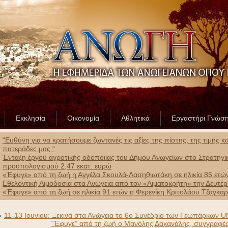
Εκκλησία
Οικονομία
Αθλητικά
Εργαστήρι Γνώσ
“Ευθύνη για να κρατήσουμε ζωντανές τις αξίες της πίστης, της τιμής 
πατεράδες μας “
Ένταξη έργου αγροτικής οδοποιίας του Δήμου Ανωγείων στο Στρατηγ
προϋπολογισμού 2,47 εκατ. ευρώ
«Έφυγε» από τη ζωή η Αγγέλα Σκουλά-Λασηθιωτάκη σε ηλικία 85 ετώ
Εθελοντική Αιμοδοσία στα Ανώγεια από τον «Αιματοκρήτη» την Δευτέ
«Έφυγε» από τη ζωή σε ηλικία 91 ετών η Φερενίκη Κριτολάου Τζαγκα
«
11-13 Ιουνίου: Ξεκινά στα Ανώγεια το 6ο Συνέδριο των Γεωπάρκων
“Έφυγε” από τη ζωή ο Μανόλης Δακανάλης, συγγραφέας,