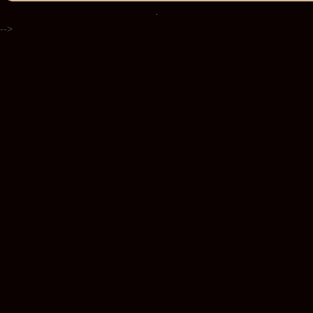
.
-->