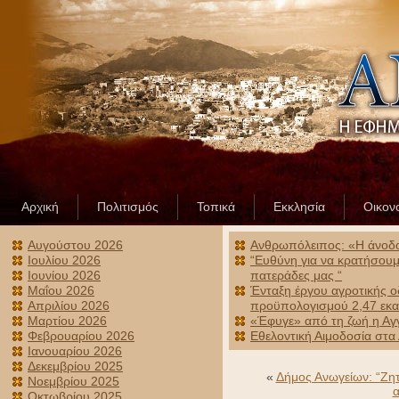
Αρχική
Πολιτισμός
Τοπικά
Εκκλησία
Οικον
Αυγούστου 2026
Ανθρωπόλειπος: «Η άνοδος
Ιουλίου 2026
“Ευθύνη για να κρατήσουμε
Ιουνίου 2026
πατεράδες μας “
Μαΐου 2026
Ένταξη έργου αγροτικής ο
Απριλίου 2026
προϋπολογισμού 2,47 εκα
Μαρτίου 2026
«Έφυγε» από τη ζωή η Αγ
Φεβρουαρίου 2026
Εθελοντική Αιμοδοσία στα
Ιανουαρίου 2026
Δεκεμβρίου 2025
«
Δήμος Ανωγείων: “Ζη
Νοεμβρίου 2025
α
Οκτωβρίου 2025