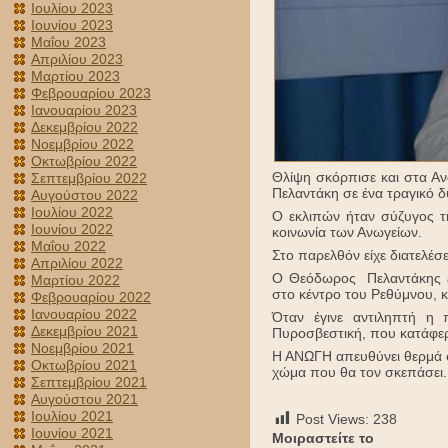
Ιουλίου 2023
Ιουνίου 2023
Μαΐου 2023
Απριλίου 2023
Μαρτίου 2023
Φεβρουαρίου 2023
Ιανουαρίου 2023
Δεκεμβρίου 2022
Νοεμβρίου 2022
Οκτωβρίου 2022
Θλίψη σκόρπισε και στα Α
Σεπτεμβρίου 2022
Πελαντάκη σε ένα τραγικό 
Αυγούστου 2022
Ιουλίου 2022
Ο εκλιπών ήταν σύζυγος τη
Ιουνίου 2022
κοινωνία των Ανωγείων.
Μαΐου 2022
Στο παρελθόν είχε διατελέ
Απριλίου 2022
Ο Θεόδωρος Πελαντάκης έ
Μαρτίου 2022
στο κέντρο του Ρεθύμνου, κ
Φεβρουαρίου 2022
Ιανουαρίου 2022
Όταν έγινε αντιληπτή η
Δεκεμβρίου 2021
Πυροσβεστική, που κατάφε
Νοεμβρίου 2021
Η ΑΝΩΓΗ απευθύνει θερμά συ
Οκτωβρίου 2021
χώμα που θα τον σκεπάσει.
Σεπτεμβρίου 2021
Αυγούστου 2021
Ιουλίου 2021
Post Views:
238
Ιουνίου 2021
Μοιραστείτε το