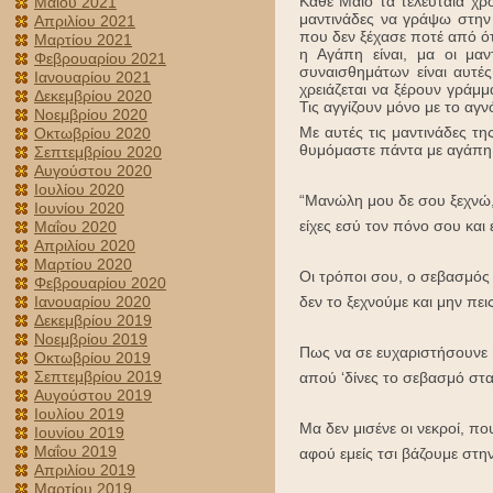
Κάθε Μάιο τα τελευταία χρ
Μαΐου 2021
μαντινάδες να γράψω στην
Απριλίου 2021
που δεν ξέχασε ποτέ από ότ
Μαρτίου 2021
η Αγάπη είναι, μα οι μαν
Φεβρουαρίου 2021
συναισθημάτων είναι αυτέ
Ιανουαρίου 2021
χρειάζεται να ξέρουν γράμμ
Δεκεμβρίου 2020
Τις αγγίζουν μόνο με το αγ
Νοεμβρίου 2020
Με αυτές τις μαντινάδες τ
Οκτωβρίου 2020
θυμόμαστε πάντα με αγάπη
Σεπτεμβρίου 2020
Αυγούστου 2020
Ιουλίου 2020
“Μανώλη μου δε σου ξεχνώ,
Ιουνίου 2020
είχες εσύ τον πόνο σου και
Μαΐου 2020
Απριλίου 2020
Μαρτίου 2020
Οι τρόποι σου, ο σεβασμός κ
Φεβρουαρίου 2020
Ιανουαρίου 2020
δεν το ξεχνούμε και μην πε
Δεκεμβρίου 2019
Νοεμβρίου 2019
Πως να σε ευχαριστήσουνε 
Οκτωβρίου 2019
Σεπτεμβρίου 2019
απού ‘δίνες το σεβασμό στ
Αυγούστου 2019
Ιουλίου 2019
Μα δεν μισένε οι νεκροί, πο
Ιουνίου 2019
Μαΐου 2019
αφού εμείς τσι βάζουμε στη
Απριλίου 2019
Μαρτίου 2019