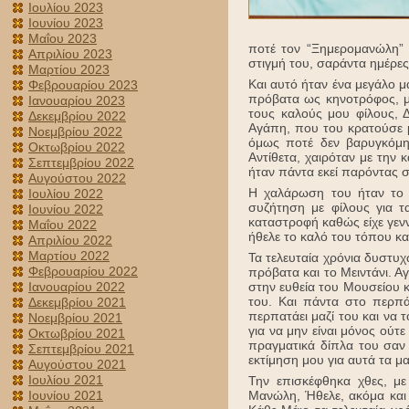
Ιουλίου 2023
Ιουνίου 2023
Μαΐου 2023
ποτέ τον “Ξημερομανώλη” 
Απριλίου 2023
στιγμή του, σαράντα ημέρες
Μαρτίου 2023
Και αυτό ήταν ένα μεγάλο 
Φεβρουαρίου 2023
πρόβατα ως κηνοτρόφος, με
Ιανουαρίου 2023
τους καλούς μου φίλους, 
Δεκεμβρίου 2022
Αγάπη, που του κρατούσε μ
Νοεμβρίου 2022
όμως ποτέ δεν βαρυγκόμησ
Οκτωβρίου 2022
Αντίθετα, χαιρόταν με την 
Σεπτεμβρίου 2022
ήταν πάντα εκεί παρόντας σ
Αυγούστου 2022
Η χαλάρωση του ήταν το 
Ιουλίου 2022
συζήτηση με φίλους για τ
Ιουνίου 2022
καταστροφή καθώς είχε γενν
Μαΐου 2022
ήθελε το καλό του τόπου κ
Απριλίου 2022
Μαρτίου 2022
Τα τελευταία χρόνια δυστυ
Φεβρουαρίου 2022
πρόβατα και το Μειντάνι. Α
Ιανουαρίου 2022
στην ευθεία του Μουσείου 
του. Και πάντα στο περπά
Δεκεμβρίου 2021
περπατάει μαζί του και να τ
Νοεμβρίου 2021
για να μην είναι μόνος ούτ
Οκτωβρίου 2021
πραγματικά δίπλα του σαν 
Σεπτεμβρίου 2021
εκτίμηση μου για αυτά τα μ
Αυγούστου 2021
Ιουλίου 2021
Την επισκέφθηκα χθες, με
Ιουνίου 2021
Μανώλη, Ήθελε, ακόμα και 