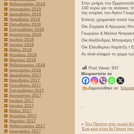
Στην μνήμη του Εμμανουήλ
Φεβρουαρίου 2019
100 ευρώ για τις ανάγκες τ
Ιανουαρίου 2019
της ενορίας του Αγίου Γεωρ
Δεκεμβρίου 2018
Νοεμβρίου 2018
Επίσης χρηματικά ποσά πρ
Οκτωβρίου 2018
Οικ Ζαχαρία & Αργυρώς Ντ
Σεπτεμβρίου 2018
Γεωργίου & Μελίνα Νταγια
Αυγούστου 2018
Ιουλίου 2018
Οικ Αλεξάνδρας Μπαγκέρη
Ιουνίου 2018
Οικ Ελευθερίου Καράτζη τ 
Μαΐου 2018
Ας είναι ελαφρύ το χώμα τω
Απριλίου 2018
Μαρτίου 2018
Φεβρουαρίου 2018
Post Views:
937
Ιανουαρίου 2018
Μοιραστείτε το
Δεκεμβρίου 2017
Νοεμβρίου 2017
Οκτωβρίου 2017
Δημοσιεύθηκε σε:
Τελευτα
Σεπτεμβρίου 2017
Αυγούστου 2017
Ιουλίου 2017
Ιουνίου 2017
-
Μαΐου 2017
Απριλίου 2017
Μαρτίου 2017
«
Την Πέμπτη στο χωριό Λύ
Φεβρουαρίου 2017
Ένα κερί στον Αι-Γιάννη τη
Ιανουαρίου 2017