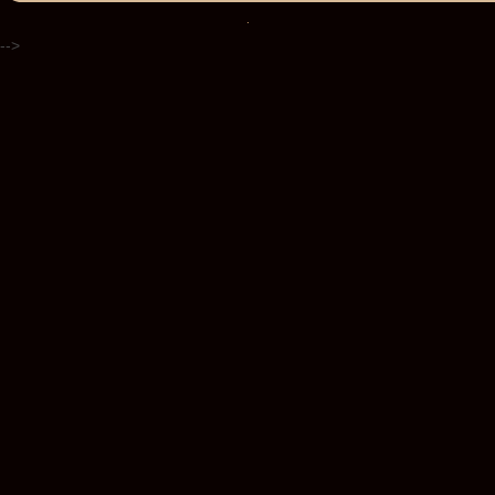
.
-->