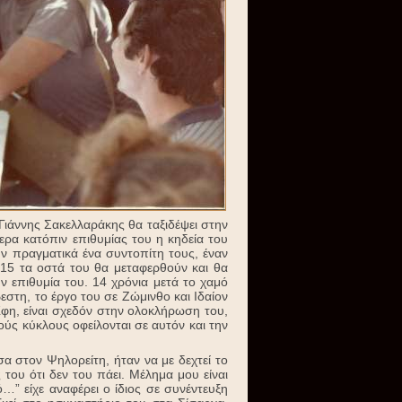
Γιάννης Σακελλαράκης θα ταξιδέψει στην
ερα κατόπιν επιθυμίας του η κηδεία του
υν πραγματικά ένα συντοπίτη τους, έναν
2015 τα οστά του θα μεταφερθούν και θα
 επιθυμία του. 14 χρόνια μετά το χαμό
εστη, το έργο του σε Ζώμινθο και Ιδαίον
φη, είναι σχεδόν στην ολοκλήρωση του,
ύς κύκλους οφείλονται σε αυτόν και την
 στον Ψηλορείτη, ήταν να με δεχτεί το
του ότι δεν του πάει. Μέλημα μου είναι
ό…” είχε αναφέρει ο ίδιος σε συνέντευξη