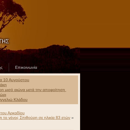
ης
Επικοινωνία
ρα 10 Αυγούστου
ράκη
ion μισό αιώνα μετά την αποφοίτηση
χώρι
αγγελιώ Κλάδου
 του Αρκαδίου
 το γένος Σπιθούρη σε ηλικία 83 ετών
»