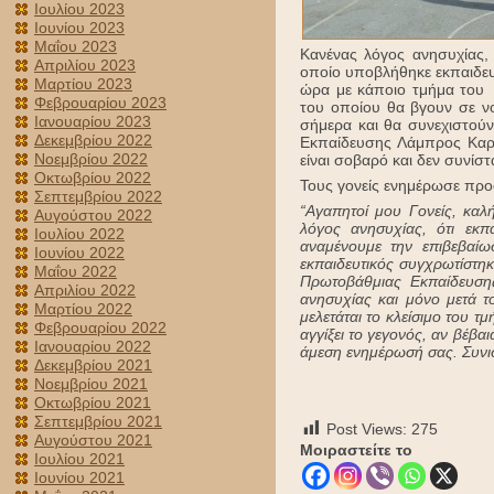
Ιουλίου 2023
Ιουνίου 2023
Μαΐου 2023
Kανένας λόγος ανησυχίας, 
Απριλίου 2023
οποίο υποβλήθηκε εκπαιδευ
Μαρτίου 2023
ώρα με κάποιο τμήμα του 
Φεβρουαρίου 2023
του οποίου θα βγουν σε ν
Ιανουαρίου 2023
σήμερα και θα συνεχιστού
Δεκεμβρίου 2022
Εκπαίδευσης Λάμπρος Καρβ
Νοεμβρίου 2022
είναι σοβαρό και δεν συνίστ
Οκτωβρίου 2022
Τους γονείς ενημέρωσε προ
Σεπτεμβρίου 2022
“
Αγα
π
ητοί
μου
Γονείς
,
καλ
Αυγούστου 2022
λόγος
ανησυχίας
,
ότι
εκ
π
Ιουλίου 2022
αναμένουμε
την
ε
π
ιβεβαίω
Ιουνίου 2022
εκ
π
αιδευτικός
συγχρωτίστηκ
Μαΐου 2022
Πρωτοβάθμιας
Εκ
π
αίδευση
Απριλίου 2022
ανησυχίας
και
μόνο
μετά
τ
Μαρτίου 2022
μελετάται
το
κλείσιμο
του
τμ
Φεβρουαρίου 2022
αγγίξει
το
γεγονός
,
αν
βέβαι
Ιανουαρίου 2022
άμεση
ενημέρωσή
σας
.
Συνι
Δεκεμβρίου 2021
Νοεμβρίου 2021
Οκτωβρίου 2021
Σεπτεμβρίου 2021
Post Views:
275
Αυγούστου 2021
Μοιραστείτε το
Ιουλίου 2021
Ιουνίου 2021