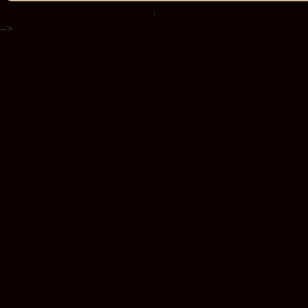
.
-->