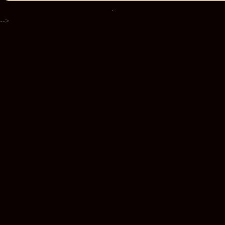
.
-->