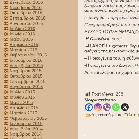
Με στήριγμα τη μάνα μας, σε
Δεκεμβρίου 2016
ξεπερνάς και να μας κάνεις 
Νοεμβρίου 2016
αυτό πονάει τώρα ο χαμός 
Οκτωβρίου 2016
Η μόνη μας παρηγοριά είναι 
Σεπτεμβρίου 2016
Αυγούστου 2016
Σ’ ευχαριστούμε γι’ αυτό πο
Ιουλίου 2016
ΕΥΧΑΡΙΣΤΟΥΜΕ ΘΕΡΜΑ,Ο
Ιουνίου 2016
Η Οικογένεια σου.”
Μαΐου 2016
Απριλίου 2016
–
Η ΑΝΩΓΗ
ευχαριστεί θερμ
Μαρτίου 2016
ανάγκες της ηλεκτρονικής μ
Φεβρουαρίου 2016
– Η οικογένεια του, η σύζυ
Ιανουαρίου 2016
-Η οικογένεια του Διογένη
Δεκεμβρίου 2015
Νοεμβρίου 2015
Ας είναι ελαφρύ το χώμα τω
Οκτωβρίου 2015
Σεπτεμβρίου 2015
Αυγούστου 2015
Ιουλίου 2015
Post Views:
298
Ιουνίου 2015
Μοιραστείτε το
Μαΐου 2015
Απριλίου 2015
Μαρτίου 2015
Δημοσιεύθηκε σε:
Τελευτα
Φεβρουαρίου 2015
Ιανουαρίου 2015
Δεκεμβρίου 2014
Νοεμβρίου 2014
-