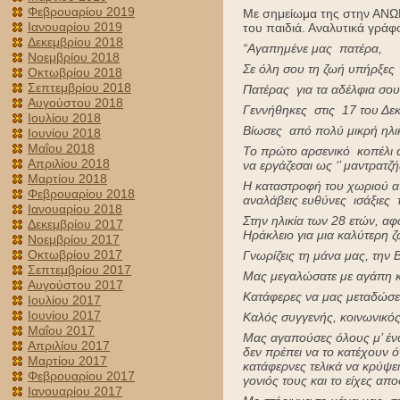
Φεβρουαρίου 2019
Με σημείωμα της στην ΑΝΩΓΗ
Ιανουαρίου 2019
του παιδιά. Αναλυτικά γράφ
Δεκεμβρίου 2018
“Αγαπημένε μας πατέρα,
Νοεμβρίου 2018
Σε όλη σου τη ζωή υπήρξες
Οκτωβρίου 2018
Σεπτεμβρίου 2018
Πατέρας για τα αδέλφια σου,
Αυγούστου 2018
Γεννήθηκες στις 17 του Δε
Ιουλίου 2018
Βίωσες από πολύ μικρή ηλι
Ιουνίου 2018
Μαΐου 2018
Το πρώτο αρσενικό κοπέλι α
Απριλίου 2018
να εργάζεσαι ως ‘’ μαντρατζή
Μαρτίου 2018
Η καταστροφή του χωριού α
Φεβρουαρίου 2018
αναλάβεις ευθύνες ισάξιες 
Ιανουαρίου 2018
Στην ηλικία των 28 ετών, α
Δεκεμβρίου 2017
Ηράκλειο για μια καλύτερη ζ
Νοεμβρίου 2017
Οκτωβρίου 2017
Γνωρίζεις τη μάνα μας, την Β
Σεπτεμβρίου 2017
Μας μεγαλώσατε με αγάπη κι
Αυγούστου 2017
Κατάφερες να μας μεταδώσεις
Ιουλίου 2017
Ιουνίου 2017
Καλός συγγενής, κοινωνικός
Μαΐου 2017
Μας αγαπούσες όλους μ’ έναν
Απριλίου 2017
δεν πρέπει να το κατέχουν ό
Μαρτίου 2017
κατάφερνες τελικά να κρύψει
Φεβρουαρίου 2017
γονιός τους και το είχες απο
Ιανουαρίου 2017