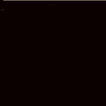
.
-->