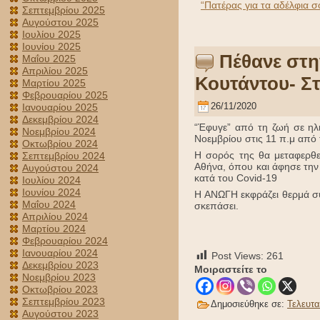
“Πατέρας για τα αδέλφια σ
Σεπτεμβρίου 2025
Αυγούστου 2025
Ιουλίου 2025
Ιουνίου 2025
Πέθανε στη
Μαΐου 2025
Απριλίου 2025
Κουτάντου- Σ
Μαρτίου 2025
Φεβρουαρίου 2025
26/11/2020
Ιανουαρίου 2025
Δεκεμβρίου 2024
“Έφυγε” από τη ζωή σε ηλι
Νοεμβρίου 2024
Νοεμβρίου στις 11 π.μ από 
Οκτωβρίου 2024
Η σορός της θα μεταφερθε
Σεπτεμβρίου 2024
Αθήνα, όπου και άφησε την 
Αυγούστου 2024
κατά του Covid-19
Ιουλίου 2024
Ιουνίου 2024
H ΑΝΩΓΗ εκφράζει θερμά συ
Μαΐου 2024
σκεπάσει.
Απριλίου 2024
Μαρτίου 2024
Φεβρουαρίου 2024
Ιανουαρίου 2024
Post Views:
261
Δεκεμβρίου 2023
Μοιραστείτε το
Νοεμβρίου 2023
Οκτωβρίου 2023
Σεπτεμβρίου 2023
Δημοσιεύθηκε σε:
Τελευτα
Αυγούστου 2023