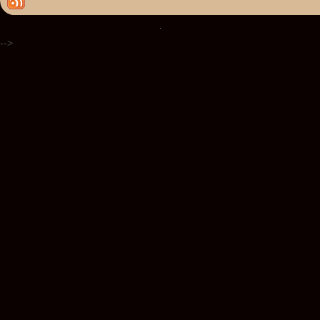
.
-->