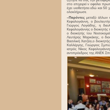
ζήτησε να σας την μεταφέρω
στο επιχειρεί ν οφείλει πρ
έχει υιοθετήσει εδώ και 50
ολοκλήρωσε.
–Παρόντες
μεταξύ άλλων 
Κεφαλογιάννη, ο βουλευτή
Γιώργος Λογιάδης, η δι
Κεφαλογιάννης ο διοικητής
ο διοικητής του Νοσοκομε
Λευτέρης Μαρκάκης, ο διο
Βασιλική Χατζέα,ο διοικητ
Καλλέργης, Γεώργιος Σμπώ
ιατρός Νίκος Κεφαλογιάνν
αντιπρόεδρος της ΑΝΕΚ Σ