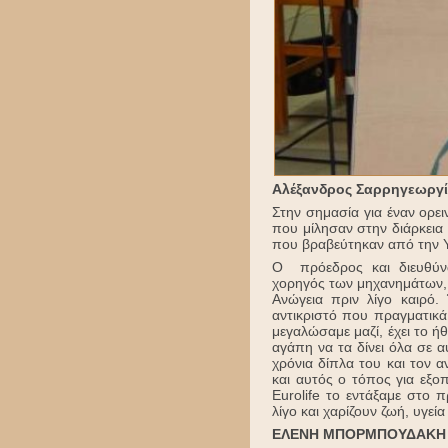
Αλέξανδρος Σαρρηγεωργί
Στην σημασία για έναν ορει
που μίλησαν στην διάρκεια
που βραβεύτηκαν από την Υ
Ο πρόεδρος και διευθύνω
χορηγός των μηχανημάτων, 
Ανώγεια πριν λίγο καιρό.
αντικριστό που πραγματικά
μεγαλώσαμε μαζί, έχει το ή
αγάπη να τα δίνει όλα σε α
χρόνια δίπλα του και τον α
και αυτός ο τόπος για εξο
Eurolife το εντάξαμε στο 
λίγο και χαρίζουν ζωή, υγεί
ΕΛΕΝΗ ΜΠΟΡΜΠΟΥΔΑΚΗ