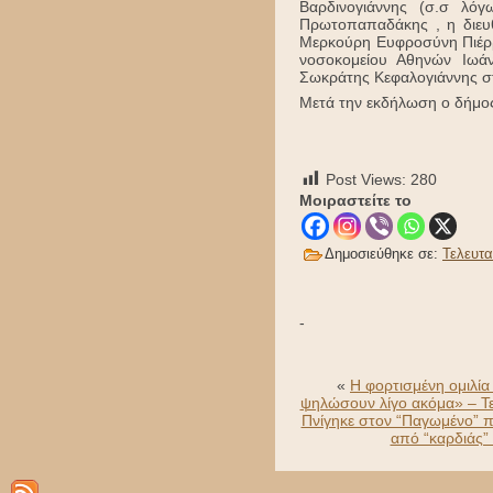
Βαρδινογιάννης (σ.σ λό
Πρωτοπαπαδάκης , η διευθ
Μερκούρη Ευφροσύνη Πιέρρο
νοσοκομείου Αθηνών Ιωά
Σωκράτης Κεφαλογιάννης σ
Μετά την εκδήλωση ο δήμος
Post Views:
280
Μοιραστείτε το
Δημοσιεύθηκε σε:
Τελευτα
-
«
Η φορτισμένη ομιλί
ψηλώσουν λίγο ακόμα» – Τε
Πνίγηκε στον “Παγωμένο” πο
από “καρδιάς”