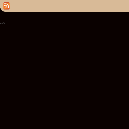
.
-->