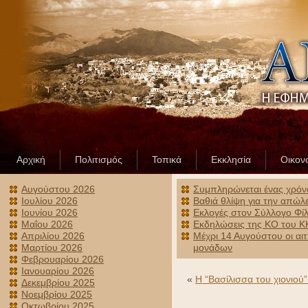
Αρχική
Πολιτισμός
Τοπικά
Εκκλησία
Οικον
Αυγούστου 2026
Συμπληρώνεται ένας χρόν
Ιουλίου 2026
Βαθιά θλίψη για την απώλ
Ιουνίου 2026
Εκλογές στον Σύλλογο Φίλ
Μαΐου 2026
Εκδηλώσεις της ΚΟ του ΚΚ
Απριλίου 2026
Μέχρι 14 Αυγούστου οι αι
Μαρτίου 2026
μονάδων
Φεβρουαρίου 2026
Ιανουαρίου 2026
«
H “Βασίλισσα του χιονιού”
Δεκεμβρίου 2025
Νοεμβρίου 2025
Οκτωβρίου 2025