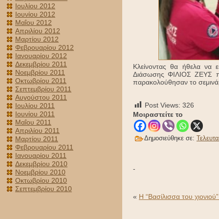
Ιουλίου 2012
Ιουνίου 2012
Μαΐου 2012
Απριλίου 2012
Μαρτίου 2012
Φεβρουαρίου 2012
Ιανουαρίου 2012
Δεκεμβρίου 2011
Κλείνοντας θα ήθελα να 
Νοεμβρίου 2011
Διάσωσης ΦΙΛΙΟΣ ΖΕΥΣ πο
Οκτωβρίου 2011
παρακολούθησαν το σεμινάρ
Σεπτεμβρίου 2011
Αυγούστου 2011
Post Views:
326
Ιουλίου 2011
Ιουνίου 2011
Μοιραστείτε το
Μαΐου 2011
Απριλίου 2011
Δημοσιεύθηκε σε:
Τελευτα
Μαρτίου 2011
Φεβρουαρίου 2011
Ιανουαρίου 2011
Δεκεμβρίου 2010
-
Νοεμβρίου 2010
Οκτωβρίου 2010
Σεπτεμβρίου 2010
«
H “Βασίλισσα του χιονιού”