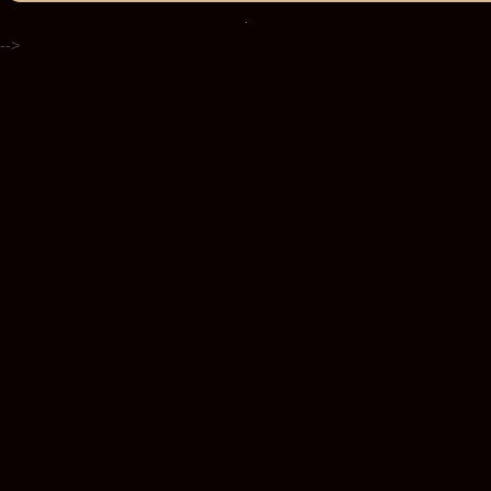
.
-->