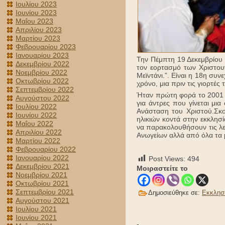
Ιουλίου 2023
Ιουνίου 2023
Μαΐου 2023
Απριλίου 2023
Μαρτίου 2023
Φεβρουαρίου 2023
Ιανουαρίου 2023
Την Πέμπτη 19 Δεκεμβρίου σ
Δεκεμβρίου 2022
τον εορτασμό των Χριστου
Νοεμβρίου 2022
Μεϊντάνι.”. Είναι η 18η συν
Οκτωβρίου 2022
χρόνο, μια πριν τις γιορτές
Σεπτεμβρίου 2022
Ήταν πρώτη φορά το 2001 ό
Αυγούστου 2022
για άντρες που γίνεται μια
Ιουλίου 2022
Ανάσταση του Χριστού.Σκο
Ιουνίου 2022
ηλικιών κοντά στην εκκλησ
Μαΐου 2022
να παρακολουθήσουν τις λει
Απριλίου 2022
Ανωγείων αλλά από όλα τα 
Μαρτίου 2022
Φεβρουαρίου 2022
Ιανουαρίου 2022
Post Views:
494
Δεκεμβρίου 2021
Μοιραστείτε το
Νοεμβρίου 2021
Οκτωβρίου 2021
Σεπτεμβρίου 2021
Δημοσιεύθηκε σε:
Εκκλησ
Αυγούστου 2021
Ιουλίου 2021
Ιουνίου 2021
-