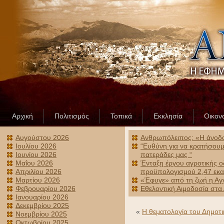
Αρχική
Πολιτισμός
Τοπικά
Εκκλησία
Οικον
Αυγούστου 2026
Ανθρωπόλειπος: «Η άνοδος
Ιουλίου 2026
“Ευθύνη για να κρατήσουμε
Ιουνίου 2026
πατεράδες μας “
Μαΐου 2026
Ένταξη έργου αγροτικής ο
Απριλίου 2026
προϋπολογισμού 2,47 εκα
Μαρτίου 2026
«Έφυγε» από τη ζωή η Αγ
Φεβρουαρίου 2026
Εθελοντική Αιμοδοσία στα
Ιανουαρίου 2026
Δεκεμβρίου 2025
«
H θεματολογία του Δημοτ
Νοεμβρίου 2025
Οκτωβρίου 2025