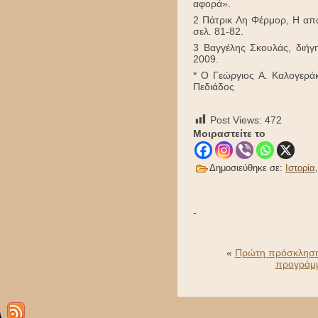
αφορά».
2 Πάτρικ Λη Φέρμορ, Η απ
σελ. 81-82.
3 Βαγγέλης Σκουλάς, διήγ
2009.
* O Γεώργιος Α. Καλογερά
Πεδιάδος
Post Views:
472
Μοιραστείτε το
Δημοσιεύθηκε σε:
Ιστορία
-
«
Πρώτη πρόσκληση 
προγράμμ