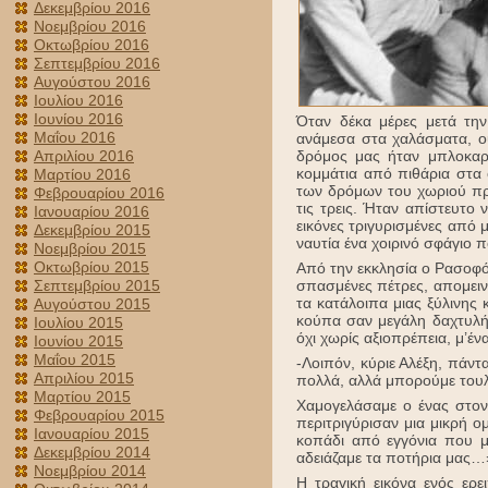
Δεκεμβρίου 2016
Νοεμβρίου 2016
Οκτωβρίου 2016
Σεπτεμβρίου 2016
Αυγούστου 2016
Ιουλίου 2016
Ιουνίου 2016
Όταν δέκα μέρες μετά τη
Μαΐου 2016
ανάμεσα στα χαλάσματα, ούτ
Απριλίου 2016
δρόμος μας ήταν μπλοκαρ
κομμάτια από πιθάρια στα 
Μαρτίου 2016
των δρόμων του χωριού π
Φεβρουαρίου 2016
τις τρεις. Ήταν απίστευτο
Ιανουαρίου 2016
εικόνες τριγυρισμένες από
Δεκεμβρίου 2015
ναυτία ένα χοιρινό σφάγιο 
Νοεμβρίου 2015
Οκτωβρίου 2015
Από την εκκλησία ο Ρασοφό
Σεπτεμβρίου 2015
σπασμένες πέτρες, απομεινά
τα κατάλοιπα μιας ξύλινης 
Αυγούστου 2015
κούπα σαν μεγάλη δαχτυλή
Ιουλίου 2015
όχι χωρίς αξιοπρέπεια, μ’έ
Ιουνίου 2015
Μαΐου 2015
-Λοιπόν, κύριε Αλέξη, πάντ
Απριλίου 2015
πολλά, αλλά μπορούμε τουλ
Μαρτίου 2015
Χαμογελάσαμε ο ένας στον 
Φεβρουαρίου 2015
περιτριγύρισαν μια μικρή 
Ιανουαρίου 2015
κοπάδι από εγγόνια που 
Δεκεμβρίου 2014
αδειάζαμε τα ποτήρια μας…
Νοεμβρίου 2014
Η τραγική εικόνα ενός ερε