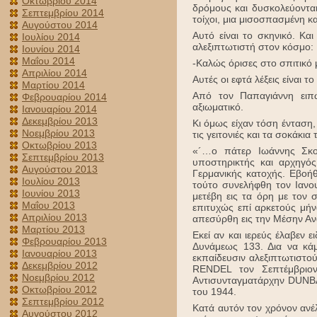
Οκτωβρίου 2014
δρόμους και δυσκολεύονται
Σεπτεμβρίου 2014
τοίχοι, μια μισοσπασμένη κ
Αυγούστου 2014
Αυτό είναι το σκηνικό. Κ
Ιουλίου 2014
αλεξιπτωτιστή στον κόσμο:
Ιουνίου 2014
Μαΐου 2014
-Καλώς όρισες στο σπιτικό 
Απριλίου 2014
Αυτές οι εφτά λέξεις είναι τ
Μαρτίου 2014
Από τον Παπαγιάννη ειπ
Φεβρουαρίου 2014
αξιωματικό.
Ιανουαρίου 2014
Δεκεμβρίου 2013
Κι όμως είχαν τόση ένταση
Νοεμβρίου 2013
τις γειτονιές και τα σοκάκι
Οκτωβρίου 2013
«´…ο πάτερ Ιωάννης Σκου
Σεπτεμβρίου 2013
υποστηρικτής και αρχηγός
Αυγούστου 2013
Γερμανικής κατοχής. Εβοή
Ιουλίου 2013
τούτο συνελήφθη τον Ιανο
Ιουνίου 2013
μετέβη εις τα όρη με τον 
Μαΐου 2013
επιτυχώς επί αρκετούς μήν
Απριλίου 2013
απεσύρθη εις την Μέσην Αν
Μαρτίου 2013
Εκεί αν και ιερεύς έλαβεν 
Φεβρουαρίου 2013
Δυνάμεως 133. Δια να κάμ
Ιανουαρίου 2013
εκπαίδευσιν αλεξιπτωτιστο
Δεκεμβρίου 2012
RENDEL τον Σεπτέμβριον
Νοεμβρίου 2012
Αντισυνταγματάρχην DUNBAB
Οκτωβρίου 2012
του 1944.
Σεπτεμβρίου 2012
Κατά αυτόν τον χρόνον ανέ
Αυγούστου 2012