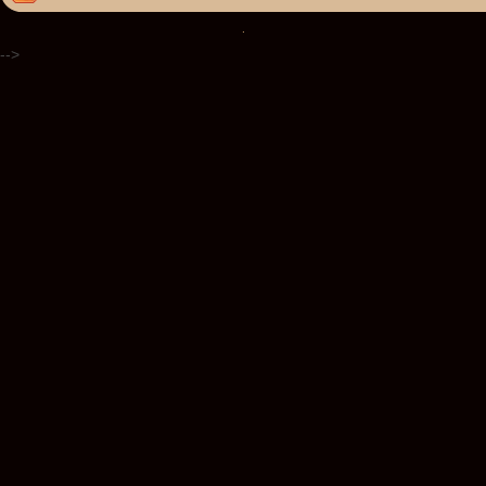
.
-->