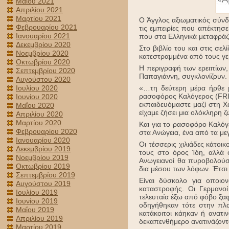
Μαΐου 2021
Απριλίου 2021
Μαρτίου 2021
Ο Άγγλος αξιωματικός σύνδ
Φεβρουαρίου 2021
τις εμπειρίες που απέκτησε
Ιανουαρίου 2021
που στα Ελληνικά μεταφράζ
Δεκεμβρίου 2020
Στο βιβλίο του και στις σε
Νοεμβρίου 2020
κατεστραμμένα από τους γε
Οκτωβρίου 2020
Η περιγραφή των ερειπίων,
Σεπτεμβρίου 2020
Παπαγιάννη, συγκλονίζουν. 
Αυγούστου 2020
Ιουλίου 2020
«…τη δεύτερη μέρα ήρθε μ
ρασοφόρος Καλόγερος (FRI
Ιουνίου 2020
εκπαιδευόμαστε μαζί στη Χ
Μαΐου 2020
είχαμε ζήσει μια ολόκληρη 
Απριλίου 2020
Μαρτίου 2020
Και για το ρασοφόρο Καλόγ
Φεβρουαρίου 2020
στα Ανώγεια, ένα από τα με
Ιανουαρίου 2020
Οι τέσσερις χιλιάδες κάτοι
Δεκεμβρίου 2019
τους στο όρος Ίδη, αλλά ο
Νοεμβρίου 2019
Ανωγειανοί θα πυροβολούσ
Οκτωβρίου 2019
δια μέσου των λόφων. Έτσι 
Σεπτεμβρίου 2019
Είναι δύσκολο για οποιο
Αυγούστου 2019
καταστροφής. Οι Γερμανοί
Ιουλίου 2019
τελευταία έξω από φόβο ξαφ
Ιουνίου 2019
οδηγήθηκαν τότε στην πλα
Μαΐου 2019
κατάκοιτοι κάηκαν ή ανατι
Απριλίου 2019
δεκαπενθήμερο ανατινάζοντ
Μαρτίου 2019