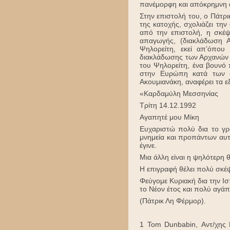
πανέμορφη και απόκρημνη ακ
Στην επιστολή του, ο Πάτρ
της κατοχής, σχολιάζει τη
από την επιστολή, η σκέψ
απαγωγής, (διακλάδωση Α
Ψηλορείτη, εκεί απ’όπου
διακλάδωσης των Αρχανών κ
του Ψηλορείτη, ένα βουνό
στην Ευρώπη κατά των δ
Ακουμιανάκη, αναφέρει τα ε
«Καρδαμύλη Μεσσηνίας
Τρίτη 14.12.1992
Αγαπητέ μου Μίκη
Ευχαριστώ πολύ δια το γρ
μνημεία και προπάντων αυτ
έγινε.
Μια άλλη είναι η ψηλότερη
Η επιγραφή θέλει πολύ σκέψ
Φεύγομε Κυριακή δια την Ισ
το Νέον έτος και πολύ αγά
(Πάτρικ Λη Φέρμορ).
1 Tom Dunbabin, Αντ/χης 