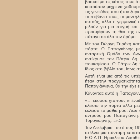
βοσκοί με τις κάπες τους ό
κοιτούσαν μέχρι να χαθούμε
τις γενειάδες που ήταν ξυρ
τα στιβάνια τους, τα μαντή
αυτούς, αλλά η γερμανική 
μιλούν για μια στιγμή κα
προσφέρουν τη θέα της πλ
πάταγο σε όλο τον δρόμο…
Με τον Γιώργη Τυράκη κατ
πόρτα. Ο Παπαγιάννης με
ανταρτική Ομάδα των Ανω
αντίκρυσε τον Πάτρικ Λη
πουκαμίσου. Ο Πάτρικ Λη Φ
ίδιος στο βιβλίο του, ίσως 
Αυτή είναι μια από τις υπέ
ήταν στην πραγματικότητ
Παπαγιάννενα, θα την είχε 
Κάνοντας αυτό η Παπαγιάννεν
«… έκουσα χτύπους κι ένοιξ
κλείσω την πόρτα αλλά μετ
έκλεισα τα μάθια μου. Λέω 
αντρούς μου Παπαγιάννη.
Τυρογιώργης…».3
Τον Δεκέμβριο του έτους 1
στέλνει μια σύντομη επισ
Ε.Ο.Δ.Π. Ηρακλείου-Λασιθ