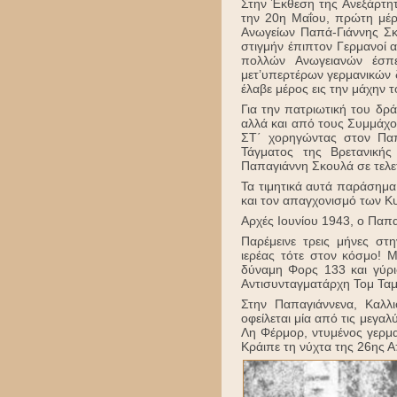
Στην Έκθεση της Ανεξάρτη
την 20η Μαΐου, πρώτη μέρ
Ανωγείων Παπά-Γιάννης Σκ
στιγμήν έπιπτον Γερμανοί α
πολλών Ανωγειανών έσπ
μετ’υπερτέρων γερμανικών
έλαβε μέρος εις την μάχην 
Για την πατριωτική του δ
αλλά και από τους Συμμάχου
ΣΤ΄ χορηγώντας στον Παπ
Τάγματος της Βρετανική
Παπαγιάννη Σκουλά σε τελε
Τα τιμητικά αυτά παράσημα
και τον απαγχονισμό των Κ
Αρχές Ιουνίου 1943, ο Παπα
Παρέμεινε τρεις μήνες στ
ιερέας τότε στον κόσμο! 
δύναμη Φορς 133 και γύρι
Αντισυνταγματάρχη Τομ Τα
Στην Παπαγιάννενα, Καλλ
οφείλεται μία από τις μεγα
Λη Φέρμορ, ντυμένος γερμα
Κράιπε τη νύχτα της 26ης Α