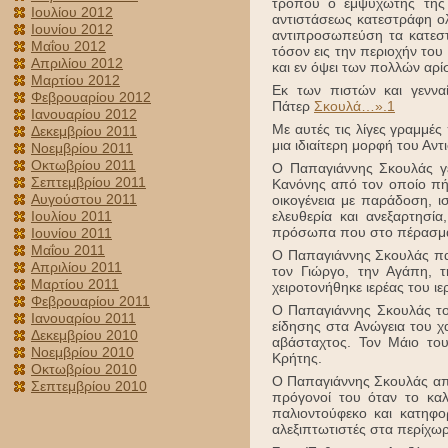
τρόπου ο εμψυχωτής της 
Ιουλίου 2012
αντιστάσεως κατεστράφη ο
Ιουνίου 2012
αντιπροσωπεύση τα κατεσ
Μαΐου 2012
τόσον εις την περιοχήν του
Απριλίου 2012
και εν όψει των πολλών αρ
Μαρτίου 2012
Εκ των πιστών και γεννα
Φεβρουαρίου 2012
Πάτερ
Σκουλά…».1
Ιανουαρίου 2012
Με αυτές τις λίγες γραμμέ
Δεκεμβρίου 2011
μια ιδιαίτερη μορφή του Αν
Νοεμβρίου 2011
Οκτωβρίου 2011
Ο Παπαγιάννης Σκουλάς γ
Σεπτεμβρίου 2011
Κανόνης από τον οποίο πή
Αυγούστου 2011
οικογένεια με παράδοση, ι
Ιουλίου 2011
ελευθερία και ανεξαρτησία
πρόσωπα που στο πέρασμα 
Ιουνίου 2011
Μαΐου 2011
Ο Παπαγιάννης Σκουλάς παν
Απριλίου 2011
τον Γιώργο, την Αγάπη, τ
Μαρτίου 2011
χειροτονήθηκε ιερέας του ι
Φεβρουαρίου 2011
Ο Παπαγιάννης Σκουλάς το
Ιανουαρίου 2011
είδησης στα Ανώγεια του 
Δεκεμβρίου 2010
αβάσταχτος. Τον Μάιο του
Νοεμβρίου 2010
Κρήτης.
Οκτωβρίου 2010
Ο Παπαγιάννης Σκουλάς αποφ
Σεπτεμβρίου 2010
πρόγονοί του όταν το καλ
παλιοντούφεκο και κατηφο
αλεξιπτωτιστές στα περίχω