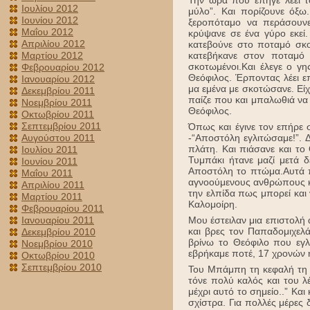
Την ώρα που επήγε λέει τ
Ιουλίου 2012
μύλο”. Και πορίζουνε όξ
Ιουνίου 2012
ξεροπόταμο να περάσουνε
Μαΐου 2012
κρύψανε σε ένα γύρο εκεί.
Απριλίου 2012
κατεβούνε στο ποταμό σκο
Μαρτίου 2012
κατεβήκανε στον ποταμό 
σκοτωμένοι.Και έλεγε ο γ
Φεβρουαρίου 2012
Θεόφιλος. Έρποντας λέει 
Ιανουαρίου 2012
μα εμένα με σκοτώσανε. Εί
Δεκεμβρίου 2011
παίζε που και μπαλωθιά να
Νοεμβρίου 2011
Θεόφιλος.
Οκτωβρίου 2011
Σεπτεμβρίου 2011
Όπως και έγινε τον επήρε 
Αυγούστου 2011
-“Αποστόλη εγλιτώσαμε!”. Δ
πλάτη. Και πιάσανε και το 
Ιουλίου 2011
Τυμπάκι ήτανε μαζί μετά δ
Ιουνίου 2011
Αποστόλη το πτώμα.Αυτά π
Μαΐου 2011
αγνοούμενους ανθρώπους κα
Απριλίου 2011
την ελπίδα πως μπορεί και 
Μαρτίου 2011
Καλομοίρη.
Φεβρουαρίου 2011
Ιανουαρίου 2011
Μου έστειλαν μια επιστολή 
και βρες τον Παπαδομιχελ
Δεκεμβρίου 2010
βρίνω το Θεόφιλο που εγλ
Νοεμβρίου 2010
εβρήκαμε ποτέ, 17 χρονών 
Οκτωβρίου 2010
Σεπτεμβρίου 2010
Του Μπάμπη τη κεφαλή τη κ
τόνε πολύ καλός και του λέ
μέχρι αυτό το σημείο..” Και
σχίστρα. Για πολλές μέρες 