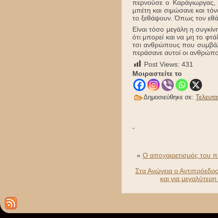
περνούσε ο Καράγιωργας, 
μπέτη και σιμώσανε και τόν
το ξεθάψουν. Όπως τον εθάψ
Είναι τόσο μεγάλη η συγκίν
ότι μπορεί και να μη το φτ
τσι ανθρώπους που συμβάλλ
περάσανε αυτοί οι ανθρώποι 
Post Views:
431
Μοιραστείτε το
Δημοσιεύθηκε σε:
Τελευτα
-
«
Ο αποχαιρετισμός του π
Στα Ανώγεια ο Αντιπρόεδρ
και για μεγαλύτερ