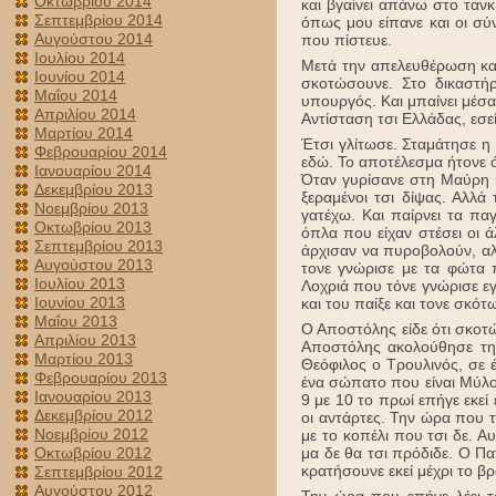
Οκτωβρίου 2014
και βγαίνει απάνω στο τανκ
Σεπτεμβρίου 2014
όπως μου είπανε και οι σύ
Αυγούστου 2014
που πίστευε.
Ιουλίου 2014
Μετά την απελευθέρωση κατ
Ιουνίου 2014
σκοτώσουνε. Στο δικαστή
Μαΐου 2014
υπουργός. Και μπαίνει μέσα 
Απριλίου 2014
Αντίσταση τσι Ελλάδας, εσε
Μαρτίου 2014
Έτσι γλίτωσε. Σταμάτησε η
Φεβρουαρίου 2014
εδώ. Το αποτέλεσμα ήτονε 
Ιανουαρίου 2014
Όταν γυρίσανε στη Μαύρη κ
Δεκεμβρίου 2013
ξεραμένοι τσι δίψας. Αλλ
Νοεμβρίου 2013
γατέχω. Και παίρνει τα πα
Οκτωβρίου 2013
όπλα που είχαν στέσει οι 
Σεπτεμβρίου 2013
άρχισαν να πυροβολούν, αλ
Αυγούστου 2013
τονε γνώρισε με τα φώτα π
Ιουλίου 2013
Λοχριά που τόνε γνώρισε ε
Ιουνίου 2013
και του παίξε και τονε σκότ
Μαΐου 2013
Ο Αποστόλης είδε ότι σκοτ
Απριλίου 2013
Αποστόλης ακολούθησε τη
Μαρτίου 2013
Θεόφιλος ο Τρουλινός, σε 
Φεβρουαρίου 2013
ένα σώπατο που είναι Μύλοι
Ιανουαρίου 2013
9 με 10 το πρωί επήγε εκεί 
Δεκεμβρίου 2012
οι αντάρτες. Την ώρα που τ
Νοεμβρίου 2012
με το κοπέλι που τσι δε. Α
Οκτωβρίου 2012
μα δε θα τσι πρόδιδε. Ο Πα
κρατήσουνε εκεί μέχρι το βρ
Σεπτεμβρίου 2012
Αυγούστου 2012