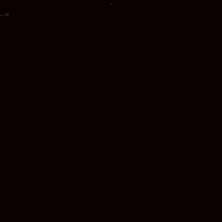
.
-->