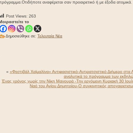
πρόγραμμα.Οτιδήποτε αναφέρεται σαν προαιρετικό ή με έξοδα ατομικά.
Post Views:
263
Μοιραστείτε το
Δημοσιεύθηκε σε:
Τελευταία Νέα
-
«
«Φεστιβάλ Χαϊμαλίνα» Αντιφασιστικό-Αντιρατσιστικό Διήμερο στα
αναλυτικά το πρόγραμμα των εκδηλ
Ένας χρόνος χωρίς την Νίκη Μανουρά -Την ερχόμενη Κυριακή 30 Ιουλί
Ναό του Αγίου Δημητρίου-Ο συγκινητικός αποχαιρετισμό