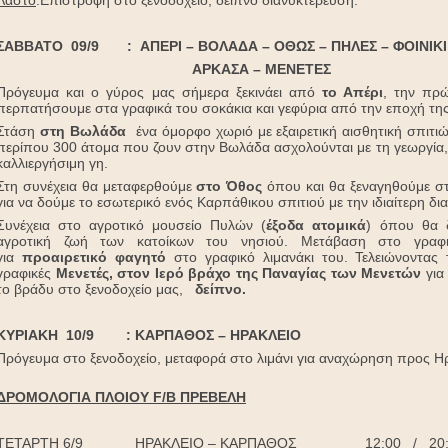
ΣΑΒΒΑΤΟ 09/9 : ΑΠΕΡΙ – ΒΟΛΑΔΑ – ΟΘΩΣ – ΠΗΛΕΣ – ΦΟΙΝΙΚΙ
ΑΡΚΑΣΑ – ΜΕΝΕΤΕΣ
Πρόγευμα και ο γύρος μας σήμερα ξεκινάει από
το Απέρι
, την πρ
περπατήσουμε στα γραφικά του σοκάκια και γεφύρια από την εποχή της
Στάση
στη Βωλάδα
ένα όμορφο χωριό με εξαιρετική αισθητική σπιτ
περίπου 300 άτομα που ζουν στην Βωλάδα ασχολούνται με τη γεωργία,
καλλιεργήσιμη γη.
Στη συνέχεια θα μεταφερθούμε
στο Όθος
όπου και θα ξεναγηθούμε στ
για να δούμε το εσωτερικό ενός Καρπάθικου σπιτιού με την ιδιαίτερη δ
Συνέχεια στο αγροτικό μουσείο Πυλών (
έξοδα ατομικά
) όπου θα δ
αγροτική ζωή των κατοίκων του νησιού. Μετάβαση στο γραφι
για
προαιρετικό φαγητό
στο γραφικό λιμανάκι του. Τελειώνοντας
γραφικές
Μενετές, στον Ιερό βράχο της Παναγίας των Μενετών
για
το βράδυ στο ξενοδοχείο μας,
δείπνο.
ΚΥΡΙΑΚΗ 10/9 : ΚΑΡΠΑΘΟΣ – ΗΡΑΚΛΕΙΟ
Πρόγευμα στο ξενοδοχείο, μεταφορά στο λιμάνι για αναχώρηση προς Ηρ
ΔΡΟΜΟΛΟΓΙΑ ΠΛΟΙΟΥ F/B ΠΡΕΒΕΛΗ
ΤΕΤΑΡΤΗ 6/9 ΗΡΑΚΛΕΙΟ – ΚΑΡΠΑΘΟΣ 12:00 / 20: