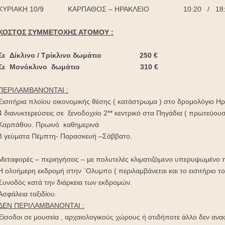
ΚΥΡΙΑΚΗ 10/9 ΚΑΡΠΑΘΟΣ – ΗΡΑΚΛΕΙΟ 10:20 / 18:
ΚΟΣΤΟΣ ΣΥΜΜΕΤΟΧΗΣ ΑΤΟΜΟΥ :
Σε Δίκλινο / Τρίκλινο δωμάτιο 250 €
Σε Μονόκλινο δωμάτιο 310 €
ΠΕΡΙΛΑΜΒΑΝΟΝΤΑΙ :
Εισιτήρια πλοίου οικονομικής θέσης ( κατάστρωμα ) στο δρομολόγιο Ηρ
4 διανυκτερεύσεις σε ξενοδοχείο 2** κεντρικό στα Πηγάδια ( πρωτεύουσ
Καρπάθου. Πρωινό καθημερινά
3 γεύματα Πέμπτη- Παρασκευή –Σάββατο.
Μεταφορές – περιηγήσεις – με πολυτελές κλιματιζόμενο υπερυψωμέν
Η ολοήμερη εκδρομή στην ¨Ολυμπο ( περιλαμβάνεται και το εισιτήριο το
Συνοδός κατά την διάρκεια των εκδρομών.
Ασφάλεια ταξιδίου.
ΔΕΝ ΠΕΡΙΛΑΜΒΑΝΟΝΤΑΙ :
Είσοδοι σε μουσεία , αρχαιολογικούς χώρους ή οτιδήποτε άλλο δεν ανα