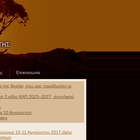
ης
Επικοινωνία
και της θυσίας που μας παρέδωσαν οι
ικό Σχέδιο ΚΑΠ 2023–2027, συνολικού
ν
ρα 10 Αυγούστου
ράκη
 Ανώγεια 10-11 Αυγούστου 2017-Δείτε
ώσεων