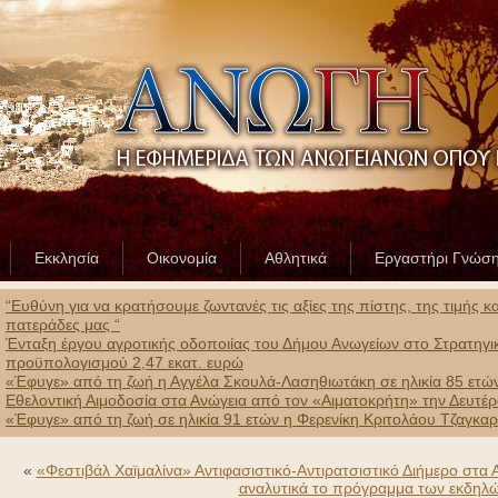
Εκκλησία
Οικονομία
Αθλητικά
Εργαστήρι Γνώσ
“Ευθύνη για να κρατήσουμε ζωντανές τις αξίες της πίστης, της τιμής 
πατεράδες μας “
Ένταξη έργου αγροτικής οδοποιίας του Δήμου Ανωγείων στο Στρατηγ
προϋπολογισμού 2,47 εκατ. ευρώ
«Έφυγε» από τη ζωή η Αγγέλα Σκουλά-Λασηθιωτάκη σε ηλικία 85 ετώ
Εθελοντική Αιμοδοσία στα Ανώγεια από τον «Αιματοκρήτη» την Δευτέ
«Έφυγε» από τη ζωή σε ηλικία 91 ετών η Φερενίκη Κριτολάου Τζαγκα
«
«Φεστιβάλ Χαϊμαλίνα» Αντιφασιστικό-Αντιρατσιστικό Διήμερο στα
αναλυτικά το πρόγραμμα των εκδηλ