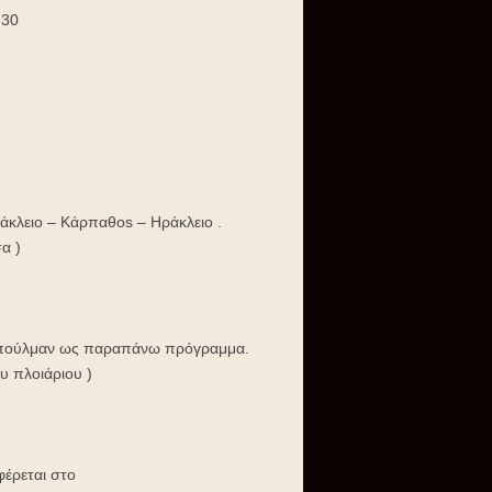
30
άκλειο – Κάρπαθοs – Ηράκλειο .
α )
ο πούλμαν ως παραπάνω πρόγραμμα.
υ πλοιάριου )
φέρεται στο