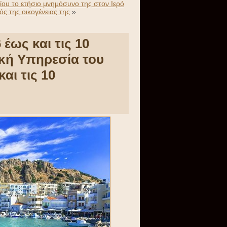
ου το ετήσιο μνημόσυνο της στον Ιερό
ς της οικογένειας της
»
έως και τις 10
κή Υπηρεσία του
αι τις 10