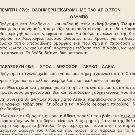
ΠΕΜΠΤΗ 07/9: ΟΛΟΗΜΕΡΗ ΕΚΔΡΟΜΗ ΜΕ ΠΛΟΙΑΡΙΟ ΣΤΟΝ
ΟΛΥΜΠΟ
Πρόγευμα στο ξενοδοχείο και εκδρομή στην
εκθαμβωτική Όλυμ
οικισμούς του νησιού, που μοιάζει να ακροβατεί ανάμεσα σε δύο λόφου
Θα περιηγηθούμε στα γραφικά σοκάκια, θα δούμε την εκκλησία της Κο
χωριού, το λαογραφικό μουσείο Ολύμπου κ.α.. Χρόνος για να θαυμ
φυσικό τοπίο απαράμιλλης ομορφιάς εκεί που σμίγει η παράδοση μ
κατοίκων του χωριού αυτού. Αργότερα μετάβαση στο
Διαφάνι
, για φα
το απόγευμα. Το βράδυ δείπνο, διανυκτέρευση.
ΠΑΡΑΣΚΕΥΗ 08/9 : ΣΠΟΑ – ΜΕΣΟΧΩΡΙ – ΛΕΥΚΟ – ΑΔΕΙΑ
Πρόγευμα στο ξενοδοχείο και ο γύρος μας σήμερα ξεκινάει από τη
Σπό
γραφικό χωριό με πολλούς ανεμόμυλους και ακολουθεί επίσκεψη
στο
Μεσοχώρι
ένα γραφικό χωριό κτισμένο σε ένα ύψωμα σε απόστασ
πρωτεύουσα με φανταστική θέα και παραδοσιακή αρχιτεκτονική που π
Στη συνέχεια θα αναχωρήσουμε για
το Λευκό
, παραθαλάσσιο τουριστικ
με γραφικά ταβερνάκια, ξενοδοχεία και πολλές όμορφες παραλίες. 
ηλιοβασίλεμα.
Τελευταίος σταθμός της ημέρας
η Άδεια
,παραλία που βρίσκεται
στην π
πέρα υπάρχουν δυο ταβέρνες είναι εντελώς ερημική. Τα νερά της θάλ
στεριά κυριαρχεί το βότσαλο. Στην περιοχή και πάνω από την παραλί
λεγόμενο
φαράγγι του Φλασκιά
που ενώνει την παραλία με το 
Λάστο
.Επιστροφή στο ξενοδοχείο, δείπνο διανυκτέρευση.