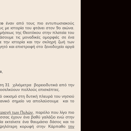
πο
έναν από τους πιο εντυπωσιακούς
ς με ιστορία του φτάνει στον 9ο αιώνα.
ιμήσεως της Θεοτόκου στην πλατεία του
άσουμε τις μοναδικές ομορφιές σε ένα
ε την ιστορία και την σκληρή ζωή των
γητό και επιστροφή στο ξενοδοχείο αργά
α
,
η 31 χιλιόμετρα βορειοδυτικά από την
ροσελκύουν πολλούς επισκέπτες.
ό οικισμό στη δυτική πλευρά του νησιού
Ιδανικό σημείο να απολαύσoυμε και το
εριοχή των Πυλών
, παρόλο που λίγο πιο
ασσας έχουν ένα βαθύ γαλάζιο ενώ στην
α εκτείνετε ένα θαυμάσιο δάσος και το
υψηλότερη κορυφή στην Κάρπαθο
την