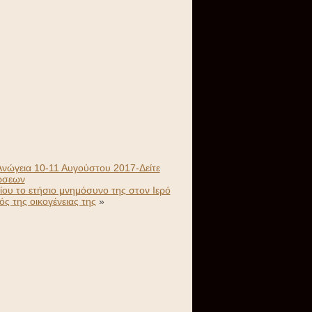
 Ανώγεια 10-11 Αυγούστου 2017-Δείτε
ώσεων
ου το ετήσιο μνημόσυνο της στον Ιερό
ς της οικογένειας της
»