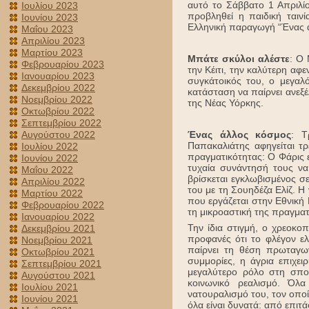
αυτό το Σάββατο 1 Απριλίο
Ιουλίου 2023
προβληθεί η παιδική ταιν
Ιουνίου 2023
Ελληνική παραγωγή “Ένας 
Μαΐου 2023
Απριλίου 2023
Μαρτίου 2023
Μπάτε σκύλοι αλέστε
: Ο 
Φεβρουαρίου 2023
την Κέιτι, την καλύτερη αφε
Ιανουαρίου 2023
συγκάτοικός του, ο μεγα
Δεκεμβρίου 2022
κατάσταση να παίρνει ανεξέ
Νοεμβρίου 2022
της Νέας Υόρκης.
Οκτωβρίου 2022
Σεπτεμβρίου 2022
Ένας άλλος κόσμος
: Τ
Αυγούστου 2022
Παπακαλιάτης αφηγείται τρ
Ιουλίου 2022
πραγματικότητας: Ο Φάρις ε
Ιουνίου 2022
τυχαία συνάντησή τους να
Μαΐου 2022
βρίσκεται εγκλωβισμένος σε
Απριλίου 2022
του με τη Σουηδέζα Ελίζ. 
Μαρτίου 2022
που εργάζεται στην Εθνική
Φεβρουαρίου 2022
τη μικροαστική της πραγματ
Ιανουαρίου 2022
Την ίδια στιγμή, ο χρεοκο
Δεκεμβρίου 2021
προφανές ότι το φλέγον ε
Νοεμβρίου 2021
παίρνει τη θέση πρωταγων
Οκτωβρίου 2021
συμμορίες, η άγρια επιχει
Σεπτεμβρίου 2021
μεγαλύτερο ρόλο στη σπο
Αυγούστου 2021
κοινωνικό ρεαλισμό. Όλ
Ιουλίου 2021
νατουραλισμό του, τον οποί
Ιουνίου 2021
όλα είναι δυνατά: από επι