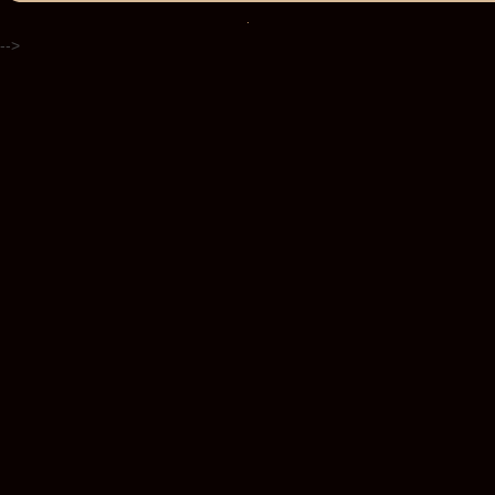
.
-->