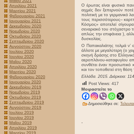
Μαΐου 2021
Ο έρωτας είναι φυσικά πα
Απριλίου 2021
αιχμές δεν ξεπερνούν ποτ
Μαρτίου 2021
πολιτική με το γερμανικό λ
Φεβρουαρίου 2021
τους περισσότερους– καρτπ
Ιανουαρίου 2021
Κόσμος» αποτελεί σίγουρα
Δεκεμβρίου 2020
σεναριακό του στόχαστρο τη
Νοεμβρίου 2020
απλώς την επιφάνεια ), αλλ
Οκτωβρίου 2020
δυσκολίας.
Σεπτεμβρίου 2020
Ο Παπακαλιά­της τολμά ν’ α
Αυγούστου 2020
άλλοτε με μεγαλύτερη (ο χει
Ιουλίου 2020
σκηνή δράσης στο Ελληνικό )
Ιουνίου 2020
αεροπλάνου-καταφυγίου απ
Μαΐου 2020
συνθέτει έναν προσωπικό κ
Απριλίου 2020
και τον τοποθετεί στη θέση
Μαρτίου 2020
Ελλάδα. 2015. Διάρκεια: 114
Φεβρουαρίου 2020
Ιανουαρίου 2020
Post Views:
417
Δεκεμβρίου 2019
Μοιραστείτε το
Νοεμβρίου 2019
Οκτωβρίου 2019
Σεπτεμβρίου 2019
Δημοσιεύθηκε σε:
Τελευτα
Αυγούστου 2019
Ιουλίου 2019
Ιουνίου 2019
-
Μαΐου 2019
Απριλίου 2019
Μαρτίου 2019