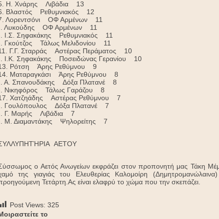
5. Η. Χνάρης Λιβάδια 13
6. Βλαστός Ρεθυμνιακός 12
7. Λορεντσόνι ΟΦ Αρμένων 11
-. Λυκούδης ΟΦ Αρμένων 11
-. Ι.Σ. Σηφακάκης Ρεθυμνιακός 11
-. Γκούτζος Τάλως Μελιδονίου 11
11. Γ.Γ. Σταρράς Αστέρας Περάματος 10
-. Ι.Κ. Σηφακάκης Ποσειδώνας Γερανίου 10
13. Ρότση Άρης Ρεθύμνου 9
14. Ματαραγκάσι Άρης Ρεθύμνου 8
-. Α. Σπανουδάκης Δόξα Πλατανέ 8
-. Νικηφόρος Τάλως Γαράζου 8
17. Χατζηάδης Αστέρας Ρεθύμνου 7
-. Γουλόπουλος Δόξα Πλατανέ 7
-. Γ. Μαρής Λιβάδια 7
-. Μ. Διαμαντάκης Ψηλορείτης 7
ΣΥΛΛΥΠΗΤΉΡΙΑ ΑΕΤΟΥ
Σύσσωμος ο Αετός Ανωγείων εκφράζει στον προπονητή μας Τάκη Μέμ
χαμό της γιαγιάς του Ελευθερίας Καλομοίρη (Δημητρομανώλαιν
προηγούμενη Τετάρτη.Ας είναι ελαφρύ το χώμα που την σκεπάζει.
Post Views:
325
Μοιραστείτε το