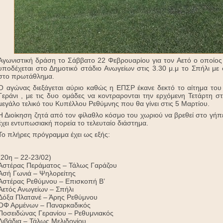
Αγωνιστική δράση το Σάββατο 22 Φεβρουαρίου για τον Αετό ο οποίος 
υποδέχεται στο Δημοτικό στάδιο Ανωγείων στις 3.30 μ.μ το Σπήλι με
στο πρωτάθλημα.
Ο αγώνας διεξάγεται αύριο καθώς η ΕΠΣΡ έκανε δεκτό το αίτημα του 
Γεράνι , με τις δυο ομάδες να κοντραρονται την ερχόμενη Τετάρτη στ
μεγάλο τελικό του Κυπέλλου Ρεθύμνης που θα γίνει στις 5 Μαρτίου.
Η Διοίκηση ζητά από τον φίλαθλο κόσμο του χωριού να βρεθεί στο γήπε
έχει εντυπωσιακή πορεία το τελευταίο διάστημα.
Το πλήρες πρόγραμμα έχει ως εξής:
(20η – 22-23/02)
Αστέρας Περάματος – Τάλως Γαράζου
Ασή Γωνιά – Ψηλορείτης
Αστέρας Ρεθύμνου – Επισκοπή Β’
Αετός Ανωγείων – Σπήλι
Δόξα Πλατανέ – Άρης Ρεθύμνου
ΟΦ Αρμένων – Παναρκαδικός
Ποσειδώνας Γερανίου – Ρεθυμνιακός
Λιβάδια – Τάλως Μελιδονίου