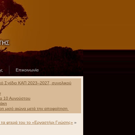
ης
Επικοινωνία
ικό Σχέδιο ΚΑΠ 2023–2027, συνολικού
ν
ρα 10 Αυγούστου
ράκη
ion μισό αιώνα μετά την αποφοίτηση
ε τα φτερά του το «Εργαστήρι Γνώσης»
»