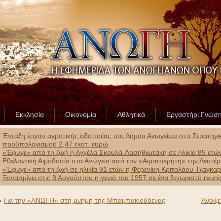
Εκκλησία
Οικονομία
Αθλητικά
Εργαστήρι Γνώσ
Ένταξη έργου αγροτικής οδοποιίας του Δήμου Ανωγείων στο Στρατηγ
προϋπολογισμού 2,47 εκατ. ευρώ
«Έφυγε» από τη ζωή η Αγγέλα Σκουλά-Λασηθιωτάκη σε ηλικία 85 ετώ
Εθελοντική Αιμοδοσία στα Ανώγεια από τον «Αιματοκρήτη» την Δευτέ
«Έφυγε» από τη ζωή σε ηλικία 91 ετών η Φερενίκη Κριτολάου Τζαγκα
Ξανασμίγει στις 8 Αυγούστου η γενιά του 1957 σε ένα ξεχωριστό reun
«
Για την «ΑΝΩΓΗ» στη μνήμη της Μπαμπακιούδενας
Άνοιξ