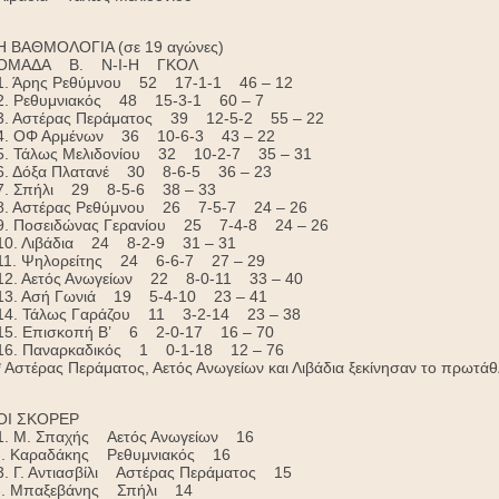
Η ΒΑΘΜΟΛΟΓΙΑ (σε 19 αγώνες)
ΟΜΑΔΑ Β. Ν-Ι-Η ΓΚΟΛ
1. Άρης Ρεθύμνου 52 17-1-1 46 – 12
2. Ρεθυμνιακός 48 15-3-1 60 – 7
3. Αστέρας Περάματος 39 12-5-2 55 – 22
4. ΟΦ Αρμένων 36 10-6-3 43 – 22
5. Τάλως Μελιδονίου 32 10-2-7 35 – 31
6. Δόξα Πλατανέ 30 8-6-5 36 – 23
7. Σπήλι 29 8-5-6 38 – 33
8. Αστέρας Ρεθύμνου 26 7-5-7 24 – 26
9. Ποσειδώνας Γερανίου 25 7-4-8 24 – 26
10. Λιβάδια 24 8-2-9 31 – 31
11. Ψηλορείτης 24 6-6-7 27 – 29
12. Αετός Ανωγείων 22 8-0-11 33 – 40
13. Ασή Γωνιά 19 5-4-10 23 – 41
14. Τάλως Γαράζου 11 3-2-14 23 – 38
15. Επισκοπή Β’ 6 2-0-17 16 – 70
16. Παναρκαδικός 1 0-1-18 12 – 76
* Αστέρας Περάματος, Αετός Ανωγείων και Λιβάδια ξεκίνησαν το πρωτάθ
ΟΙ ΣΚΟΡΕΡ
1. Μ. Σπαχής Αετός Ανωγείων 16
-. Καραδάκης Ρεθυμνιακός 16
3. Γ. Αντιασβίλι Αστέρας Περάματος 15
-. Μπαξεβάνης Σπήλι 14