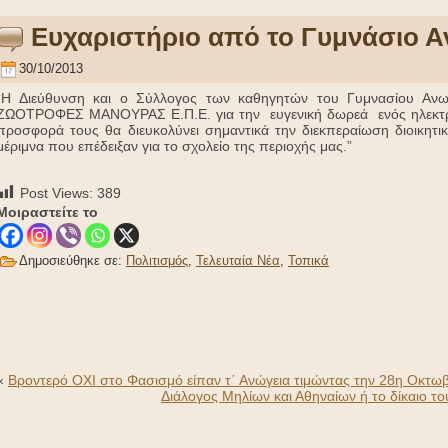
Ευχαριστήριο από το Γυμνάσιο 
30/10/2013
“Η Διεύθυνση και ο Σύλλογος των καθηγητών του Γυμνασίου Ανωγ
ΖΩΟΤΡΟΦΕΣ ΜΑΝΟΥΡΑΣ Ε.Π.Ε. για την ευγενική δωρεά ενός ηλεκτρο
προσφορά τους θα διευκολύνει σημαντικά την διεκπεραίωση διοικητι
μέριμνα που επέδειξαν για το σχολείο της περιοχής μας.”
Post Views:
389
Μοιραστείτε το
Δημοσιεύθηκε σε:
Πολιτισμός
,
Τελευταία Νέα
,
Τοπικά
-
«
Βροντερό ΟΧΙ στο Φασισμό είπαν τ΄ Ανώγεια τιμώντας την 28η Οκτω
Διάλογος Μηλίων και Αθηναίων ή το δίκαιο το