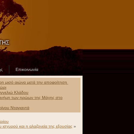
ης
Επικοινωνία
ion μισό αιώνα μετά την αποφοίτηση
χώρι
αγγελιώ Κλάδου
ν μνήμη των ηρώων της Μάχης στο
ίνου Νταγιαντά
βρίου
υ ισχυρού και η αλαζονεία της εξουσίας
»