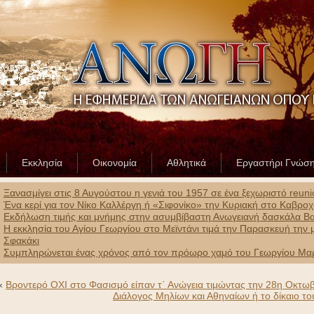
Εκκλησία
Οικονομία
Αθλητικά
Εργαστήρι Γνώσ
Ξανασμίγει στις 8 Αυγούστου η γενιά του 1957 σε ένα ξεχωριστό reun
Ένα κερί για τον Νίκο Καλλέργη ή «Σιφονίκο» την Κυριακή στο Καβρο
Εκδήλωση τιμής και μνήμης στην ασυμβίβαστη Ανωγειανή δασκάλα Β
Η εκκλησία του Αγίου Γεωργίου στο Μεϊντάνι τιμά την Παρασκευή τη
Σφακάκι
Συμπληρώνεται ένας χρόνος από τον πρόωρο χαμό του Γεωργίου Μαρ
«
Βροντερό ΟΧΙ στο Φασισμό είπαν τ΄ Ανώγεια τιμώντας την 28η Οκτω
Διάλογος Μηλίων και Αθηναίων ή το δίκαιο το