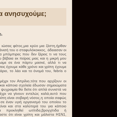
να ανησυχούμε;
η.
ιώσεις φέτος,μια κρύο μια ζέστη,ήρθαν
άνισή του ο σταφυλόκοκκος, άδειασαν οι
ια μπόμπιρες που δεν ξέρεις τι να τους
 βέβαια εκ πείρας μιας και η μικρή μου
λαμε σε ένα πάρτυ μασκέ, αλλά τι να
εις έχουμε κάθε χρόνο και γρίπη έχουμε
ριο, το λέει και το όνομά του, febris ο
έχρι τον Απρίλιο,τότε που αρχίζουν οι
 και κάποια σχολεία έδωσαν σημειώματα
 ψυχραιμία θα δείτε ότι απλά συνιστά να
έχρι να γίνουν εντελώς καλά,αυτό που
γρίπη είναι σοβαρή νόσος,η οποία σαφώς
 σε έναν υγιή οργανισμό του οποίου το
ίναι και στα καλύτερά του για κάποιο
 προκληθεί ωτίτιδα,βρογχίτιδα ή
στε ότι είναι γρίπη και μάλιστα H1N1,