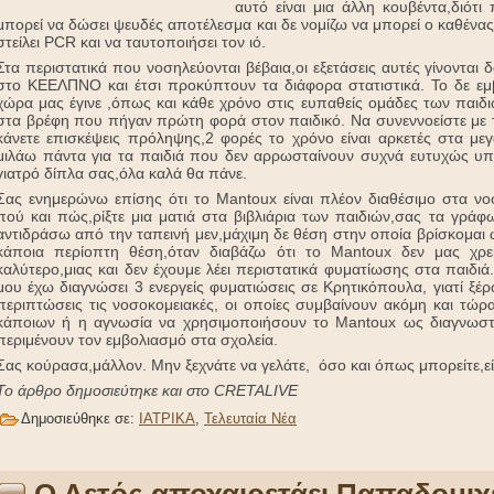
αυτό είναι μια άλλη κουβέντα,διότι
μπορεί να δώσει ψευδές αποτέλεσμα και δε νομίζω να μπορεί ο καθένας
στείλει PCR και να ταυτοποιήσει τον ιό.
Στα περιστατικά που νοσηλεύονται βέβαια,οι εξετάσεις αυτές γίνοντα
στο ΚΕΕΛΠΝΟ και έτσι προκύπτουν τα διάφορα στατιστικά. Το δε εμβ
χώρα μας έγινε ,όπως και κάθε χρόνο στις ευπαθείς ομάδες των παιδ
στα βρέφη που πήγαν πρώτη φορά στον παιδικό. Να συνεννοείστε με τ
κάνετε επισκέψεις πρόληψης,2 φορές το χρόνο είναι αρκετές στα μεγ
μιλάω πάντα για τα παιδιά που δεν αρρωσταίνουν συχνά ευτυχώς υπάρ
γιατρό δίπλα σας,όλα καλά θα πάνε.
Σας ενημερώνω επίσης ότι το Mantoux είναι πλέον διαθέσιμο στα νοσ
πού και πώς,ρίξτε μια ματιά στα βιβλιάρια των παιδιών,σας τα γρά
αντιδράσω από την ταπεινή μεν,μάχιμη δε θέση στην οποία βρίσκομαι ω
κάποια περίοπτη θέση,όταν διαβάζω ότι το Mantoux δεν μας χρειά
καλύτερο,μιας και δεν έχουμε λέει περιστατικά φυματίωσης στα παιδιά.
μου έχω διαγνώσει 3 ενεργείς φυματιώσεις σε Κρητικόπουλα, γιατί ξέρ
περιπτώσεις τις νοσοκομειακές, οι οποίες συμβαίνουν ακόμη και τώρ
κάποιων ή η αγνωσία να χρησιμοποιήσουν το Mantoux ως διαγνωστικ
περιμένουν τον εμβολιασμό στα σχολεία.
Σας κούρασα,μάλλον. Μην ξεχνάτε να γελάτε, όσο και όπως μπορείτε,εί
Το άρθρο δημοσιεύτηκε και στο CRETALIVE
Δημοσιεύθηκε σε:
ΙΑΤΡΙΚΑ
,
Τελευταία Νέα