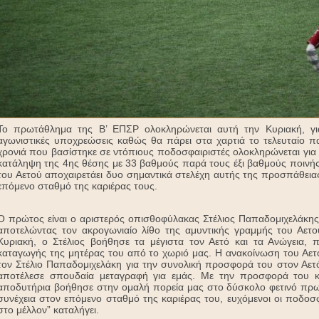
Το πρωτάθλημα της Β’ ΕΠΣΡ ολοκληρώνεται αυτή την Κυριακή, γ
αγωνιστικές υποχρεώσεις καθώς θα πάρει στα χαρτιά το τελευταίο πα
χρονιά που βασίστηκε σε ντόπιους ποδοσφαιριστές ολοκληρώνεται για
κατάληψη της 4ης θέσης με 33 βαθμούς παρά τους έξι βαθμούς ποινής
του Αετού αποχαιρετάει δυο σημαντικά στελέχη αυτής της προσπάθει
επόμενο σταθμό της καριέρας τους.
Ο πρώτος είναι ο αριστερός οπισθοφύλακας Στέλιος Παπαδομιχελάκη
αποτελώντας τον ακρογωνιαίο λίθο της αμυντικής γραμμής του Αετ
Κυριακή, ο Στέλιος βοήθησε τα μέγιστα τον Αετό και τα Ανώγεια, π
καταγωγής της μητέρας του από το χωριό μας. Η ανακοίνωση του Αετο
τον Στέλιο Παπαδομιχελάκη για την συνολική προσφορά του στον Αετ
αποτέλεσε σπουδαία μεταγραφή για εμάς. Με την προσφορά του κ
αποδυτήρια βοήθησε στην ομαλή πορεία μας στο δύσκολο φετινό πρωτ
συνέχεια στον επόμενο σταθμό της καριέρας του, ευχόμενοι οι ποδοσ
στο μέλλον” καταλήγει.