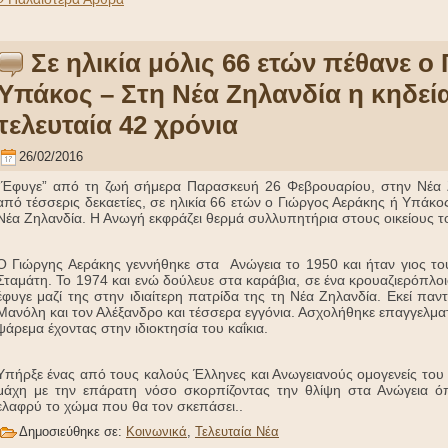
Σε ηλικία μόλις 66 ετών πέθανε ο
Υπάκος – Στη Νέα Ζηλανδία η κηδεία
τελευταία 42 χρόνια
26/02/2016
“Έφυγε” από τη ζωή σήμερα Παρασκευή 26 Φεβρουαρίου, στην Νέα Ζ
από τέσσερις δεκαετίες, σε ηλικία 66 ετών ο Γιώργος Αεράκης ή Υπάκο
Νέα Ζηλανδία. Η Ανωγή εκφράζει θερμά συλλυπητήρια στους οικείους τ
Ο Γιώργης Αεράκης γεννήθηκε στα Ανώγεια το 1950 και ήταν γιος το
Σταμάτη. Το 1974 και ενώ δούλευε στα καράβια, σε ένα κρουαζιερόπλοι
έφυγε μαζί της στην ιδιαίτερη πατρίδα της τη Νέα Ζηλανδία. Εκεί παν
Μανόλη και τον Αλέξανδρο και τέσσερα εγγόνια. Ασχολήθηκε επαγγελματι
ψάρεμα έχοντας στην ιδιοκτησία του καΐκια.
Υπήρξε ένας από τους καλούς Έλληνες και Ανωγειανούς ομογενείς του
μάχη με την επάρατη νόσο σκορπίζοντας την θλίψη στα Ανώγεια όπ
ελαφρύ το χώμα που θα τον σκεπάσει..
Δημοσιεύθηκε σε:
Κοινωνικά
,
Τελευταία Νέα