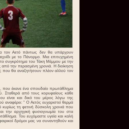
ια τον Αετό πάντως δεν θα υπάρχουν
ιχνίδι με το Πάνορμο. Μια επιτυχημένη
 το συγκρότημα του Τάκη Μέμμου με την
 από την περασμένη χρονιά. Η διοίκηση
ας που θα αναζητήσουν πλέον αλλού τον
ς, που έκανε ένα σπουδαίο πρωτάθλημα
ού. Σταθερά από τους κορυφαίους κάθε
ου είναι και δικό του μέρος λόγω της
ύ αναφέρει: ” Ο Αετός ευχαριστεί θερμά
ό κυρίως τη φετινή δύσκολη χρονιά που
αι την αρχηγική φυσιογνωμία του στα
άθλημα. Του ευχόμαστε υγεία και καλή
φαιρικοί δρόμοι μας να συναντηθούν και