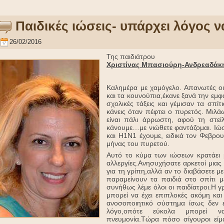
Παιδικές ιώσεις- υπάρχει λόγος 
26/02/2016
Της παιδιάτρου
Χριστίνας Μπασιούρη-Ανδρεαδάκ
Καλημέρα με χαμόγελο. Απανωτές οι 
και τα κουνούπια,έκανε ξανά την εμφ
σχολικές τάξεις και γέμισαν τα σπίτ
κάνεις όταν πέφτει ο πυρετός. Μιλάω
είναι πάλι άρρωστη, αφού τη στεί
κάνουμε…με νιώθετε φαντάζομαι. Ιώσ
και H1N1 έχουμε, ειδικά τον Φεβρουά
μήνας του πυρετού.
Αυτό το κύμα των ιώσεων κρατάει μ
αλλεργίες.Ανησυχήσατε αρκετοί μιας
για τη γρίπη,αλλά αν το διαβάσετε με
παραμείνουν τα παιδιά στο σπίτι μ
συνήθως λέμε όλοι οι παιδίατροι.Η 
μπορεί να έχει επιπλοκές ακόμη και
ανοσοποιητικό σύστημα ίσως δεν ε
λόγο,οπότε εύκολα μπορεί να
πνευμονία.Τώρα πόσο σίγουροι είμα