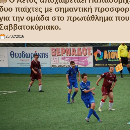
Ο Αετός αποχαιρετάει Παπαδομιχ
δυο παίχτες με σημαντική προσφορ
για την ομάδα στο πρωτάθλημα που
Σαββατοκύριακο.
25/02/2016