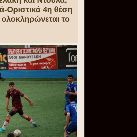
ελάκη και Ντούλα,
ά-Οριστικά 4η θέση
 ολοκληρώνεται το