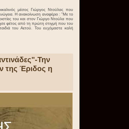
ρικαλινός μέσος Γιώργος Ντούλας που
Ανώγεια. Η ανακοίνωση αναφέρει : ”Με το
ριστίες του και στον Γιώργο Ντούλα που
θησε φέτος από τη πρώτη στιγμή που του
παιδιά του Αετού. Του ευχόμαστε καλή
ντινάδες"-Την
ν της Έριδος η