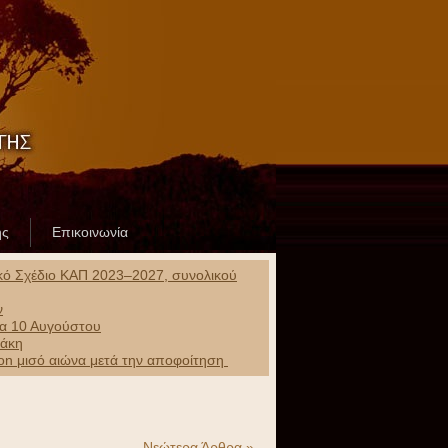
ης
Επικοινωνία
ικό Σχέδιο ΚΑΠ 2023–2027, συνολικού
ν
ρα 10 Αυγούστου
ράκη
ion μισό αιώνα μετά την αποφοίτηση
Νεώτερα Άρθρα »