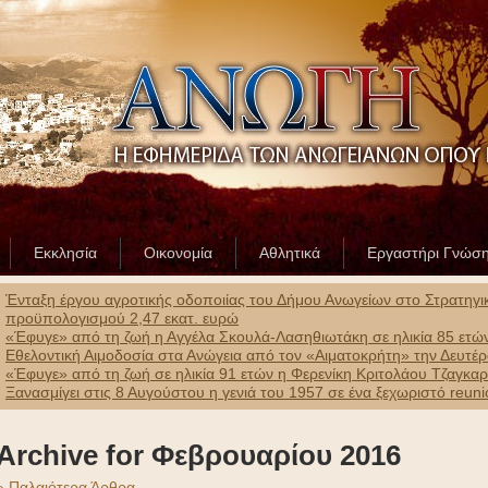
Εκκλησία
Οικονομία
Αθλητικά
Εργαστήρι Γνώσ
Ένταξη έργου αγροτικής οδοποιίας του Δήμου Ανωγείων στο Στρατηγ
προϋπολογισμού 2,47 εκατ. ευρώ
«Έφυγε» από τη ζωή η Αγγέλα Σκουλά-Λασηθιωτάκη σε ηλικία 85 ετώ
Εθελοντική Αιμοδοσία στα Ανώγεια από τον «Αιματοκρήτη» την Δευτέ
«Έφυγε» από τη ζωή σε ηλικία 91 ετών η Φερενίκη Κριτολάου Τζαγκα
Ξανασμίγει στις 8 Αυγούστου η γενιά του 1957 σε ένα ξεχωριστό reun
Archive for Φεβρουαρίου 2016
» Παλαιότερα Άρθρα