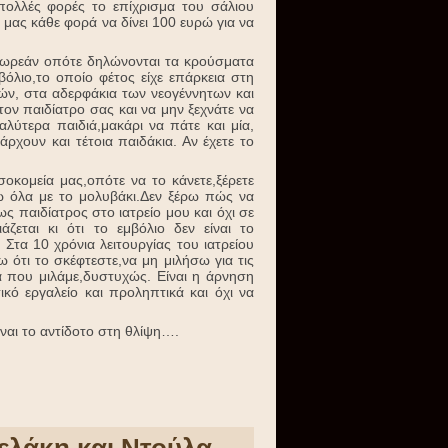
 πολλές φορές το επίχρισμα του σάλιου
 μας κάθε φορά να δίνει 100 ευρώ για να
ι δωρεάν οπότε δηλώνονται τα κρούσματα
όλιο,το οποίο φέτος είχε επάρκεια στη
ιών, στα αδερφάκια των νεογέννητων και
ον παιδίατρο σας και να μην ξεχνάτε να
αλύτερα παιδιά,μακάρι να πάτε και μία,
χουν και τέτοια παιδάκια. Αν έχετε το
οκομεία μας,οπότε να το κάνετε,ξέρετε
φω όλα με το μολυβάκι.Δεν ξέρω πώς να
ς παιδίατρος στο ιατρείο μου και όχι σε
ζεται κι ότι το εμβόλιο δεν είναι το
 Στα 10 χρόνια λειτουργίας του ιατρείου
ω ότι το σκέφτεστε,να μη μιλήσω για τις
α που μιλάμε,δυστυχώς. Είναι η άρνηση
ό εργαλείο και προληπτικά και όχι να
ναι το αντίδοτο στη θλίψη….