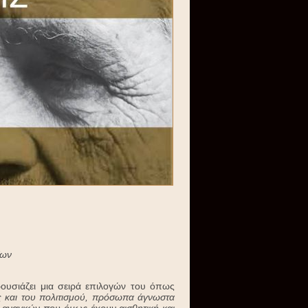
ίων
ουσιάζει μια σειρά επιλογών του όπως
 και του πολιτισμού, πρόσωπα άγνωστα