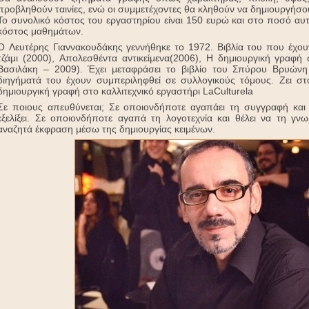
προβληθούν ταινίες, ενώ οι συμμετέχοντες θα κληθούν να δημιουργήσ
Το συνολικό κόστος του εργαστηρίου είναι 150 ευρώ και στο ποσό αυτ
κόστος μαθημάτων.
Ο Λευτέρης Γιαννακουδάκης γεννήθηκε το 1972. Βιβλία του που έχου
τζάμι (2000), Απολεσθέντα αντικείμενα(2006), Η δημιουργική γραφή
Βασιλάκη – 2009). Έχει μεταφράσει το βιβλίο του Σπύρου Βρυών
διηγήματά του έχουν συμπεριληφθεί σε συλλογικούς τόμους. Ζει στο
δημιουργική γραφή στο καλλιτεχνικό εργαστήρι LaCulturela
Σε ποιους απευθύνεται; Σε οποιονδήποτε αγαπάει τη συγγραφή και ε
εξελίξει. Σε οποιονδήποτε αγαπά τη λογοτεχνία και θέλει να τη γν
αναζητά έκφραση μέσω της δημιουργίας κειμένων.