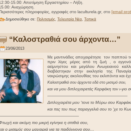
12:30-15.00: Αποτίμηση Εργαστηρίου – Λήξη.
15.00: Αναχώρηση.
Περισσότερες πληροφορίες, εγγραφές στο laculturela.gr, στο
[email pro
Δημοσιεύθηκε σε:
Πολιτισμός
,
Τελευταία Νέα
,
Τοπικά
“Καλοστραθιά σου άρχοντα…”
23/06/2013
Με μαντινάδες αποχαιρέτησε τον παππού τ
πριν λίγες μέρες από τη ζωή , ο εγγον
αείμνηστου και μεγάλου Ανωγειανού καλλ
διαβάστηκαν στην εκκλησία της Παναγί
νεκρώσιμης ακολουθίας του εκλιπόντα και έχ
Καλοστραθιά σου άρχοντα εδά στο μισεμό σου,
και να μου διπλοχαιρετάς Καρφάκη τον ι-γιο
———————————————————–
Διπλοχαιρέτα μου ‘τονε το Μύρω σου Καρφάκ
και πες του πως παραγγελιά σου το ‘χε το Κ
———————————————————–
Φτωχή και ακόμη πιο μικρή εγίνηκε η σπιθιά σου,
και ο μισεμός σου μαχαιριά για τα παιδόγγονα σου…