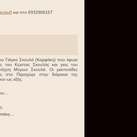
tected]
και στο 6932906157.
ου Γιάγκο Σκουλά (Καρφάκη) που έφυγε
ός του Κώστας Σκουλάς και γιος του
ιτέχνη Μύρων Σκουλά. Οι μαντινάδες
ας στο Περαχώρι στην διάρκεια της
ουν ως εξής:
 σου…
η,
ωστάκη…