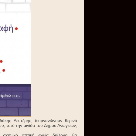
υδάκης Λευτέρης, διοργανώνουν θερινό
ίου, υπό την αιγίδα του Δήμου Ανωγείων,
κηνικό, οπτική γωνία, διάλογοι, θα