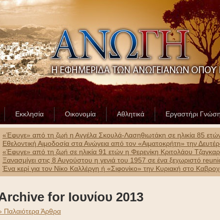
Εκκλησία
Οικονομία
Αθλητικά
Εργαστήρι Γνώσ
«Έφυγε» από τη ζωή η Αγγέλα Σκουλά-Λασηθιωτάκη σε ηλικία 85 ετώ
Εθελοντική Αιμοδοσία στα Ανώγεια από τον «Αιματοκρήτη» την Δευτέ
«Έφυγε» από τη ζωή σε ηλικία 91 ετών η Φερενίκη Κριτολάου Τζαγκα
Ξανασμίγει στις 8 Αυγούστου η γενιά του 1957 σε ένα ξεχωριστό reun
Ένα κερί για τον Νίκο Καλλέργη ή «Σιφονίκο» την Κυριακή στο Καβρο
Archive for Ιουνίου 2013
» Παλαιότερα Άρθρα