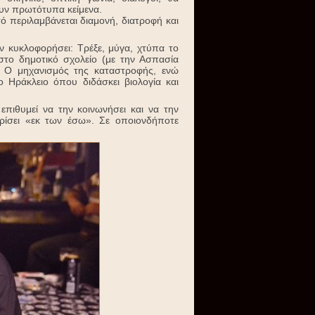
ουν πρωτότυπα κείμενα.
ό περιλαμβάνεται διαμονή, διατροφή και
ν κυκλοφορήσει: Τρέξε, μύγα, χτύπα το
 στο δημοτικό σχολείο (με την Ασπασία
η Ο μηχανισμός της καταστροφής, ενώ
 Ηράκλειο όπου διδάσκει βιολογία και
πιθυμεί να την κοινωνήσει και να την
ωρίσει «εκ των έσω». Σε οποιονδήποτε