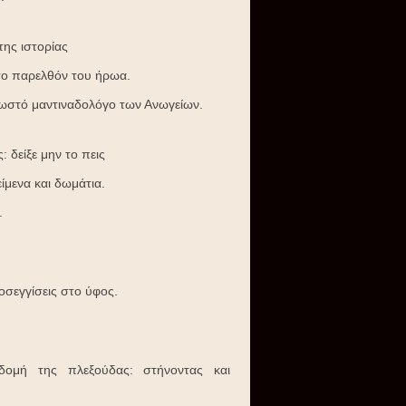
ης ιστορίας
το παρελθόν του ήρωα.
γνωστό μαντιναδολόγο των Ανωγείων.
 δείξε μην το πεις
ίμενα και δωμάτια.
.
οσεγγίσεις στο ύφος.
δομή της πλεξούδας: στήνοντας και