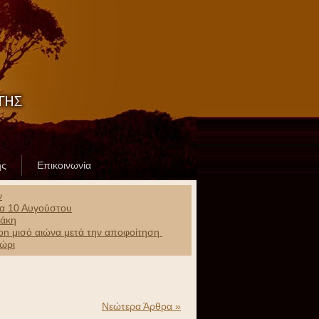
ης
Επικοινωνία
ν
ρα 10 Αυγούστου
ράκη
ion μισό αιώνα μετά την αποφοίτηση
χώρι
Νεώτερα Άρθρα »