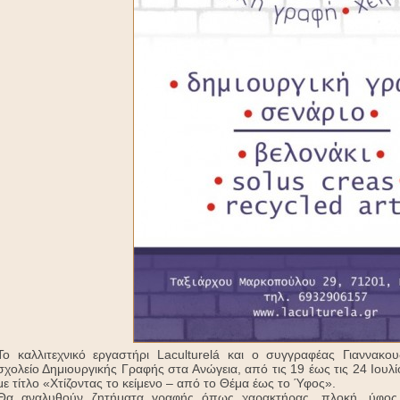
Το καλλιτεχνικό εργαστήρι Laculturelá και ο συγγραφέας Γιαννακο
σχολείο Δημιουργικής Γραφής στα Ανώγεια, από τις 19 έως τις 24 Ιουλ
με τίτλο «Χτίζοντας το κείμενο – από το Θέμα έως το Ύφος».
Θα αναλυθούν ζητήματα γραφής όπως χαρακτήρας, πλοκή, ύφος, σ