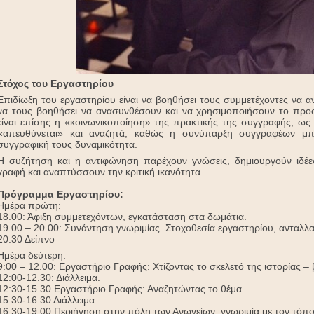
Στόχος του Εργαστηρίου
Επιδίωξη του εργαστηρίου είναι να βοηθήσει τους συμμετέχοντες να
να τους βοηθήσει να ανασυνθέσουν και να χρησιμοποιήσουν το προσ
είναι επίσης η «κοινωνικοποίηση» της πρακτικής της συγγραφής, ως
«απευθύνεται» και αναζητά, καθώς η συνύπαρξη συγγραφέων μπορ
συγγραφική τους δυναμικότητα.
Η συζήτηση και η αντιφώνηση παρέχουν γνώσεις, δημιουργούν ιδέες
γραφή και αναπτύσσουν την κριτική ικανότητα.
Πρόγραμμα Εργαστηρίου:
Ημέρα πρώτη:
18.00: Άφιξη συμμετεχόντων, εγκατάσταση στα δωμάτια.
19.00 – 20.00: Συνάντηση γνωριμίας. Στοχοθεσία εργαστηρίου, ανταλ
20.30 Δείπνο
Ημέρα δεύτερη:
9:00 – 12.00: Εργαστήριο Γραφής: Χτίζοντας το σκελετό της ιστορίας –
12:00-12.30: Διάλλειμα.
12:30-15.30 Εργαστήριο Γραφής: Αναζητώντας το θέμα.
15.30-16.30 Διάλλειμα.
16.30-19.00 Περιήγηση στην πόλη των Ανωγείων, γνωριμία με τον τόπο