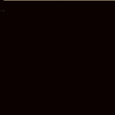
.
-->