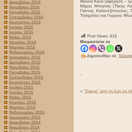
Μελίνα Κανά (αφήγηση – τρ
Δεκεμβρίου 2016
Μέμος Μπεγνής (Τάκης Λαμ
Νοεμβρίου 2016
Γιάννης Καλαντζόπουλος, 
Οκτωβρίου 2016
Τσιλιμπίου και Γιώργος Φλ
Σεπτεμβρίου 2016
Αυγούστου 2016
Ιουλίου 2016
Ιουνίου 2016
Post Views:
616
Μαΐου 2016
Μοιραστείτε το
Απριλίου 2016
Μαρτίου 2016
Φεβρουαρίου 2016
Δημοσιεύθηκε σε:
Τελευτα
Ιανουαρίου 2016
Δεκεμβρίου 2015
Νοεμβρίου 2015
Οκτωβρίου 2015
-
Σεπτεμβρίου 2015
Αυγούστου 2015
Ιουλίου 2015
«
“Έφυγε” από τη ζωή σε ηλ
Ιουνίου 2015
Μαΐου 2015
Απριλίου 2015
Μαρτίου 2015
Φεβρουαρίου 2015
Ιανουαρίου 2015
Δεκεμβρίου 2014
Νοεμβρίου 2014