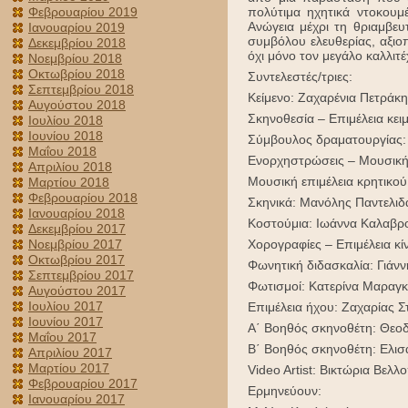
Φεβρουαρίου 2019
πολύτιμα ηχητικά ντοκουμ
Ανώγεια μέχρι τη θριαμβευ
Ιανουαρίου 2019
συμβόλου ελευθερίας, αξιοπ
Δεκεμβρίου 2018
όχι μόνο τον μεγάλο καλλιτέ
Νοεμβρίου 2018
Οκτωβρίου 2018
Συντελεστές/τριες:
Σεπτεμβρίου 2018
Κείμενο: Ζαχαρένια Πετράκη
Αυγούστου 2018
Σκηνοθεσία – Επιμέλεια κει
Ιουλίου 2018
Ιουνίου 2018
Σύμβουλος δραματουργίας:
Μαΐου 2018
Ενορχηστρώσεις – Μουσική 
Απριλίου 2018
Μουσική επιμέλεια κρητικο
Μαρτίου 2018
Φεβρουαρίου 2018
Σκηνικά: Μανόλης Παντελιδ
Ιανουαρίου 2018
Κοστούμια: Ιωάννα Καλαβρ
Δεκεμβρίου 2017
Νοεμβρίου 2017
Χορογραφίες – Επιμέλεια κ
Οκτωβρίου 2017
Φωνητική διδασκαλία: Γιάν
Σεπτεμβρίου 2017
Φωτισμοί: Κατερίνα Μαραγ
Αυγούστου 2017
Ιουλίου 2017
Επιμέλεια ήχου: Ζαχαρίας 
Ιουνίου 2017
Α΄ Βοηθός σκηνοθέτη: Θεο
Μαΐου 2017
Β΄ Βοηθός σκηνοθέτη: Ελισ
Απριλίου 2017
Μαρτίου 2017
Video Artist: Βικτώρια Βελ
Φεβρουαρίου 2017
Ερμηνεύουν:
Ιανουαρίου 2017