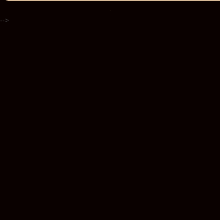
.
-->