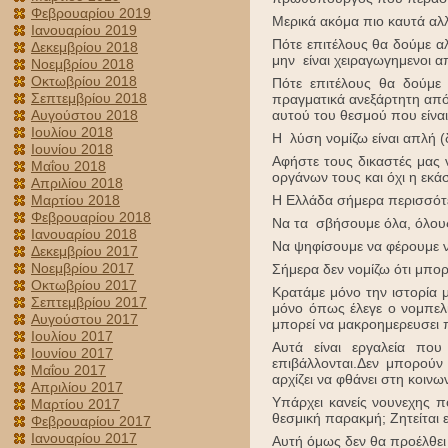
Φεβρουαρίου 2019
Μερικά ακόμα πιο καυτά αλ
Ιανουαρίου 2019
Πότε επιτέλους θα δούμε αλ
Δεκεμβρίου 2018
μην είναι χειραγωγημενοι α
Νοεμβρίου 2018
Οκτωβρίου 2018
Πότε επιτέλους θα δούμε π
Σεπτεμβρίου 2018
πραγματικά ανεξάρτητη από
Αυγούστου 2018
αυτού του θεσμού που είνα
Ιουλίου 2018
Η λύση νομίζω είναι απλή (
Ιουνίου 2018
Αφήστε τους δικαστές μας 
Μαΐου 2018
οργάνων τους και όχι η εκά
Απριλίου 2018
Μαρτίου 2018
Η Ελλάδα σήμερα περισσότ
Φεβρουαρίου 2018
Να τα σβήσουμε όλα, όλους
Ιανουαρίου 2018
Να ψηφίσουμε να φέρουμε ν
Δεκεμβρίου 2017
Νοεμβρίου 2017
Σήμερα δεν νομίζω ότι μπο
Οκτωβρίου 2017
Κρατάμε μόνο την ιστορία 
Σεπτεμβρίου 2017
μόνο όπως έλεγε ο νομπελ
Αυγούστου 2017
μπορεί να μακροημερευσε
Ιουλίου 2017
Αυτά είναι εργαλεία πο
Ιουνίου 2017
επιβάλλονται.Δεν μπορούν
Μαΐου 2017
αρχίζει να φθάνει στη κοινω
Απριλίου 2017
Υπάρχει κανείς νουνεχης π
Μαρτίου 2017
θεσμική παρακμή; Ζητείται 
Φεβρουαρίου 2017
Ιανουαρίου 2017
Αυτή όμως δεν θα προέλθει