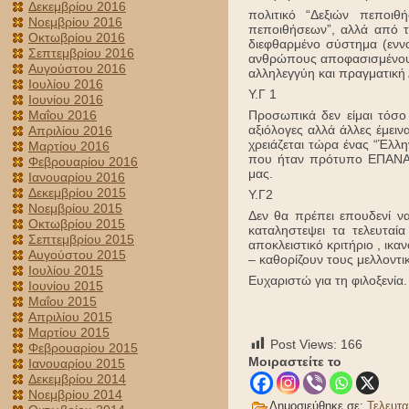
Δεκεμβρίου 2016
πολιτικό “Δεξιών πεποι
Νοεμβρίου 2016
πεποιθήσεων”, αλλά από τ
Οκτωβρίου 2016
διεφθαρμένο σύστημα (εννο
Σεπτεμβρίου 2016
ανθρώπους αποφασισμένους 
Αυγούστου 2016
αλληλεγγύη και πραγματική
Ιουλίου 2016
Υ.Γ 1
Ιουνίου 2016
Μαΐου 2016
Προσωπικά δεν είμαι τόσο
αξιόλογες αλλά άλλες έμειν
Απριλίου 2016
χρειάζεται τώρα ένας “Έλλ
Μαρτίου 2016
που ήταν πρότυπο ΕΠΑΝΑ
Φεβρουαρίου 2016
μας.
Ιανουαρίου 2016
Δεκεμβρίου 2015
Υ.Γ2
Νοεμβρίου 2015
Δεν θα πρέπει επουδενί ν
Οκτωβρίου 2015
καταληστεψει τα τελευτα
Σεπτεμβρίου 2015
αποκλειστικό κριτήριο , ικα
Αυγούστου 2015
– καθορίζουν τους μελλοντι
Ιουλίου 2015
Ευχαριστώ για τη φιλοξενία.
Ιουνίου 2015
Μαΐου 2015
Απριλίου 2015
Μαρτίου 2015
Post Views:
166
Φεβρουαρίου 2015
Μοιραστείτε το
Ιανουαρίου 2015
Δεκεμβρίου 2014
Νοεμβρίου 2014
Δημοσιεύθηκε σε:
Τελευτα