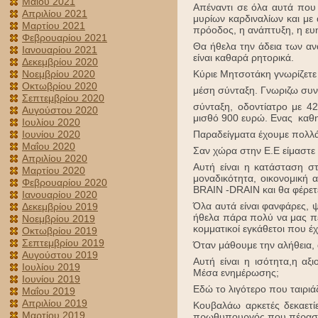
Μαΐου 2021
Απέναντι σε όλα αυτά που
Απριλίου 2021
μυρίων καρδιναλίων και με 
Μαρτίου 2021
πρόοδος, η ανάπτυξη, η ευ
Φεβρουαρίου 2021
Θα ήθελα την άδεια των α
Ιανουαρίου 2021
είναι καθαρά ρητορικά.
Δεκεμβρίου 2020
Νοεμβρίου 2020
Κύριε Μητσοτάκη γνωρίζετε
Οκτωβρίου 2020
μέση σύνταξη. Γνωριζω συν
Σεπτεμβρίου 2020
σύνταξη, οδοντίατρο με 42
Αυγούστου 2020
μισθό 900 ευρώ. Ενας καθη
Ιουλίου 2020
Ιουνίου 2020
Παραδείγματα έχουμε πολλά
Μαΐου 2020
Σαν χώρα στην Ε.Ε είμαστε
Απριλίου 2020
Αυτή είναι η κατάσταση σ
Μαρτίου 2020
μοναδικότητα, οικονομική 
Φεβρουαρίου 2020
BRAIN -DRAIN και θα φέρετ
Ιανουαρίου 2020
Όλα αυτά είναι φανφάρες, 
Δεκεμβρίου 2019
ήθελα πάρα πολύ να μας πεί
Νοεμβρίου 2019
κομματικοί εγκάθετοι που έ
Οκτωβρίου 2019
Σεπτεμβρίου 2019
Όταν μάθουμε την αλήθεια, 
Αυγούστου 2019
Αυτή είναι η ισότητα,η α
Ιουλίου 2019
Μέσα ενημέρωσης;
Ιουνίου 2019
Εδώ το λιγότερο που ταιριά
Μαΐου 2019
Απριλίου 2019
Κουβαλάω αρκετές δεκαετί
Μαρτίου 2019
πρωθυπουργός που πέρασε