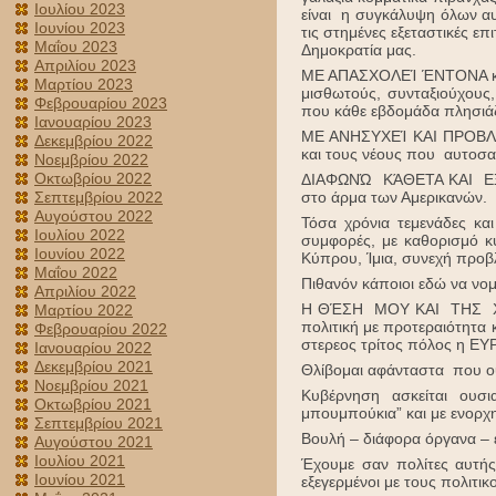
Ιουλίου 2023
είναι η συγκάλυψη όλων αυ
Ιουνίου 2023
τις στημένες εξεταστικές ε
Μαΐου 2023
Δημοκρατία μας.
Απριλίου 2023
ΜΕ ΑΠΑΣΧΟΛΕΊ ΈΝΤΟΝΑ και 
Μαρτίου 2023
μισθωτούς, συνταξιούχους,
Φεβρουαρίου 2023
που κάθε εβδομάδα πλησιάζ
Ιανουαρίου 2023
ΜΕ ΑΝΗΣΥΧΕΊ ΚΑΙ ΠΡΟΒΛΗΜΑΤ
Δεκεμβρίου 2022
και τους νέους που αυτοσαρ
Νοεμβρίου 2022
Οκτωβρίου 2022
ΔΙΑΦΩΝΏ ΚΆΘΕΤΑ ΚΑΙ ΕΞΟ
Σεπτεμβρίου 2022
στο άρμα των Αμερικανών.
Αυγούστου 2022
Τόσα χρόνια τεμενάδες κα
Ιουλίου 2022
συμφορές, με καθορισμό κ
Ιουνίου 2022
Κύπρου, Ίμια, συνεχή προβ
Μαΐου 2022
Πιθανόν κάποιοι εδώ να νο
Απριλίου 2022
Η ΘΈΣΗ ΜΟΥ ΚΑΙ ΤΗΣ ΧΏΡΑ
Μαρτίου 2022
πολιτική με προτεραιότητα 
Φεβρουαρίου 2022
στερεος τρίτος πόλος η ΕΥ
Ιανουαρίου 2022
Δεκεμβρίου 2021
Θλίβομαι αφάνταστα που ου
Νοεμβρίου 2021
Κυβέρνηση ασκείται ουσ
Οκτωβρίου 2021
μπουμπούκια” και με ενορ
Σεπτεμβρίου 2021
Βουλή – διάφορα όργανα – ε
Αυγούστου 2021
Ιουλίου 2021
Έχουμε σαν πολίτες αυτής 
Ιουνίου 2021
εξεγερμένοι με τους πολιτι