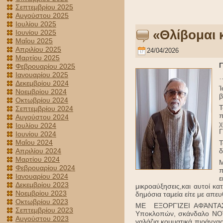
Σεπτεμβρίου 2025
Αυγούστου 2025
Ιουλίου 2025
«Θλίβομαι 
Ιουνίου 2025
Μαΐου 2025
Απριλίου 2025
24/04/2026
Μαρτίου 2025
Γ
Φεβρουαρίου 2025
Ιανουαρίου 2025
…
Δεκεμβρίου 2024
Ί
Νοεμβρίου 2024
β
Οκτωβρίου 2024
Τ
Σεπτεμβρίου 2024
π
Αυγούστου 2024
χ
Ιουλίου 2024
Γ
Ιουνίου 2024
Μαΐου 2024
Τ
Απριλίου 2024
δ
Μαρτίου 2024
Φεβρουαρίου 2024
π
Ιανουαρίου 2024
ε
Δεκεμβρίου 2023
μικροαύξησεις,και αυτοί κ
Νοεμβρίου 2023
δημόσια ταμεία είτε με απευ
Οκτωβρίου 2023
ΜΕ ΕΞΟΡΓΊΖΕΙ ΑΦΆΝΤΑΣΤΑ
Σεπτεμβρίου 2023
Υποκλοπών, σκάνδαλο NOV
Αυγούστου 2023
γαλάζια κομματικά πιράνχα