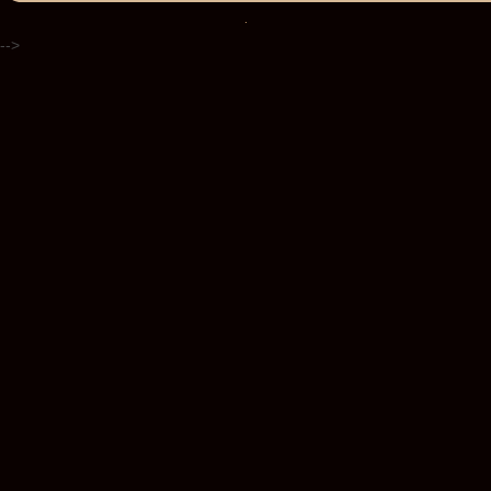
.
-->