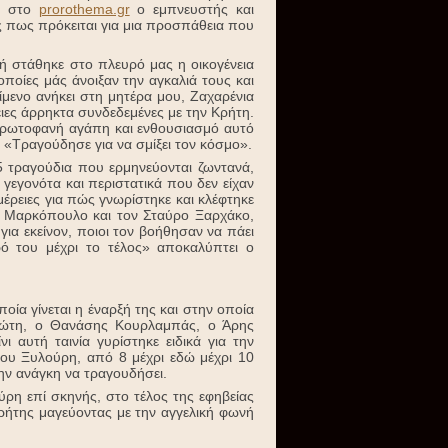
εί στο
prorothema.gr
ο εμπνευστής και
πως πρόκειται για μια προσπάθεια που
ή στάθηκε στο πλευρό μας η οικογένεια
ποίες μάς άνοιξαν την αγκαλιά τους και
είμενο ανήκει στη μητέρα μου, Ζαχαρένια
ες άρρηκτα συνδεδεμένες με την Κρήτη.
 πρωτοφανή αγάπη και ενθουσιασμό αυτό
 «Τραγούδησε για να σμίξει τον κόσμο».
 τραγούδια που ερμηνεύονται ζωντανά,
γεγονότα και περιστατικά που δεν είχαν
έρειες για πώς γνωρίστηκε και κλέφτηκε
η Μαρκόπουλο και τον Σταύρο Ξαρχάκο,
για εκείνον, ποιοι τον βοήθησαν να πάει
ό του μέχρι το τέλος» αποκαλύπτει ο
οία γίνεται η έναρξή της και στην οποία
λιώτη, ο Θανάσης Κουρλαμπάς, ο Άρης
 αυτή ταινία γυρίστηκε ειδικά για την
κου Ξυλούρη, από 8 μέχρι εδώ μέχρι 10
ην ανάγκη να τραγουδήσει.
ύρη επί σκηνής, στο τέλος της εφηβείας
ρήτης μαγεύοντας με την αγγελική φωνή