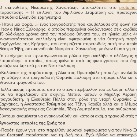
Ο σκηνοθέτης Νικορέστης Χανιωτάκης αποκαλύπτει στο
protothe
παράστασης – Η επιλογή του Αιμιλιανού Σταματάκη ως πρωταγων
σπουδαία Ελληνίδα ερμηνεύτρια
«Ήτανε μια φορά…» ένας τραγουδιστής που κουβαλούσε στη φωνή του
Ήταν ο Νίκος Ξυλούρης, ο οποίος παραμένει ολοζώντανος στις καρδιές
45 ολόκληρα χρόνια από τον πρόωρο θάνατό του, σε ηλικία μόλις 4
αναντικατάστατου καλλιτέχνη είναι αφιερωμένη η νέα θεατρική πα
Αρχάγγελος της Κρήτης», που ετοιμάζεται πυρετωδώς αυτή την περίοδ
Θέατρο Ήβη, σε σκηνοθεσία Νικορέστη Χανιωτάκη, με έναν θίασο γεμάτ
Το στοίχημα του πρωταγωνιστικού ρόλου έχει αναλάβει ο αξιόλογος η
Σταματάκης, ο οποίος, όπως φαίνεται από τις φωτογραφίες που δημ
μοιάζει εκπληκτικά με τον Νίκο Ξυλούρη.
«Κολώνα» της παράστασης η Άλκηστις Πρωτοψάλτη που έχει αναλάβει
την σύζυγο του τραγουδιστή Ουρανία Ξυλούρη στο σήμερα αλλά και ε
αθάνατα τραγούδια του.
Πολλά ακόμη πρόσωπα από το στενό περιβάλλον του Ξυλούρη αλλά κα
του θα παρελάζουν επί σκηνής. Μεταξύ αυτών ο Μιχάλης Αεράκ
τραγουδιστή, η Ελευθερία Πάλλα στον ρόλο της νεαρή Ουρανίας 
Ξαρχάκος, η Αναστασία Τσιλιμπίου ως Τζένη Καρέζη αλλά και ο Μέμο
δισκογραφικής εταιρείας Columbia, Τάκη Λαμπρόπουλο, του ανθρώπου
Σύντομα αναμένεται να ανακοινωθούν και κάποιοι ακόμα τραγουδιστέ
Άγνωστες ιστορίες της ζωής του
«Παρότι έχουν γινει στο παρελθόν μουσικά αφιερώματα για τον Νίκο Ξ
μια θεατρική παράσταση για τη ζωή του. Εγώ ήθελα να επικεντ