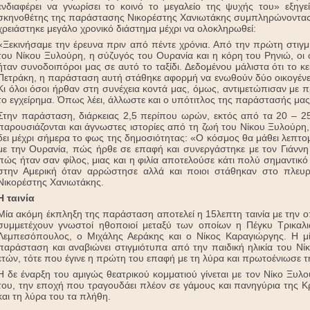
ενδιαφέρει να γνωρίσει το κοινό το μεγαλείο της ψυχής του» εξηγ
σκηνοθέτης της παράστασης Νικορέστης Χανιωτάκης συμπληρώνοντας 
χρειάστηκε μεγάλο χρονικό διάστημα μέχρι να ολοκληρωθεί:
«Ξεκινήσαμε την έρευνα πριν από πέντε χρόνια. Από την πρώτη στιγμ
του Νίκου Ξυλούρη, η σύζυγός του Ουρανία και η κόρη του Ρηνιώ, οι ο
ήταν συνοδοιπόροι μας σε αυτό το ταξίδι. Δεδομένου μάλιστα ότι το κ
Πετράκη, η παράσταση αυτή στάθηκε αφορμή να ενωθούν δύο οικογένει
Κι όλοι όσοι ήρθαν στη συνέχεια κοντά μας, όμως, αντιμετώπισαν με
το εγχείρημα. Όπως λέει, άλλωστε και ο υπότιτλος της παράστασής μας
Στην παράσταση, διάρκειας 2,5 περίπου ωρών, εκτός από τα 20 – 25
παρουσιάζονται και άγνωστες ιστορίες από τη ζωή του Νίκου Ξυλούρη, 
δει μέχρι σήμερα το φως της δημοσιότητας: «Ο κόσμος θα μάθει λεπτομ
με την Ουρανία, πώς ήρθε σε επαφή και συνεργάστηκε με τον Γιάνν
πώς ήταν σαν φίλος, μιας και η φιλία αποτελούσε κάτι πολύ σημαντικό 
στην Αμερική όταν αρρώστησε αλλά και ποιοι στάθηκαν στο πλευρ
Νικορέστης Χανιωτάκης.
Η ταινία
Μία ακόμη έκπληξη της παράσταση αποτελεί η 15λεπτη ταινία με την οπ
συμμετέχουν γνωστοί ηθοποιοί μεταξύ των οποίων η Πέγκυ Τρικα
Λεμπεσόπουλος, ο Μιχάλης Αεράκης και ο Νίκος Καραγιώργης. Η μίνι
παράσταση και αναβιώνει στιγμιότυπα από την παιδική ηλικία του Νί
ετών, τότε που έγινε η πρώτη του επαφή με τη λύρα και πρωτοένιωσε τ
Η δε έναρξη του αμιγώς θεατρικού κομματιού γίνεται με τον Νίκο Ξυλο
του, την εποχή που τραγουδάει πλέον σε γάμους και πανηγύρια της Κ
και τη λύρα του τα πλήθη.