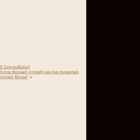
30 Σεπτεμβρίου!
ονται θεσμική στήριξη και ένα συνεκτικό
ρνητική θητεία”
»