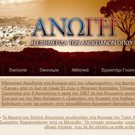
Εκκλησία
Οικονομία
Αθλητικά
Εργαστήρι Γνώσ
Εθελοντική Αιμοδοσία στα Ανώγεια από τον «Αιματοκρήτη» την Δευτέ
«Έφυγε» από τη ζωή σε ηλικία 91 ετών η Φερενίκη Κριτολάου Τζαγκα
Ξανασμίγει στις 8 Αυγούστου η γενιά του 1957 σε ένα ξεχωριστό reun
Ένα κερί για τον Νίκο Καλλέργη ή «Σιφονίκο» την Κυριακή στο Καβρο
Εκδήλωση τιμής και μνήμης στην ασυμβίβαστη Ανωγειανή δασκάλα Β
«
Τα θέματα του διπλού δημοτικού συμβουλίου στα Ανώγεια την Τρίτη 
Σωκράτης Κεφαλογιάννης από το Μέτσοβο: “Οι τοπικές κοινωνίες χρειάζ
εθνικό πλαίσιο, που δε θα αλλάζει με κάθε κυβε