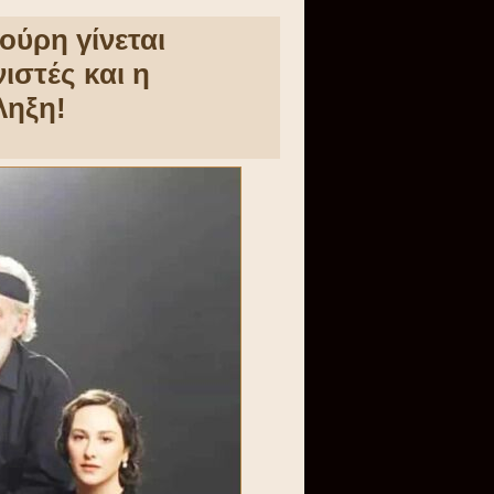
ούρη γίνεται
στές και η
ληξη!