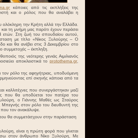
ma.gr
κάποιες από τις εκπλήξεις της
ιστή και ο ρόλος που θα αναλάβει η
 ολόκληρη την Κρήτη αλλά την Ελλάδα.
 και τη μνήμη μας παρότι έχουν περάσει
4 ετών. Στη ζωή του σπουδαίου αυτού,
ράσταση με τίτλο «Νίκος Ξυλούρης – Ο
ο και θα ανέβει στις 3 Δεκεμβρίου στο
ο συμμετοχές – έκπληξη.
θοποιός της νεότερης γενιάς Αιμιλιανός
οσιεύει αποκλειστικά το
protothema.gr
,
 τον ρόλο της αφηγήτριας, υποδυόμενη
ρμηνεύοντας επί σκηνής κάποια από τα
ι καλλιτέχνες που συνεργάστηκαν μαζί
ης που θα υποδύεται τον πατέρα του
Ξυλούρη, ο Γιάννης Μαθές ως Σταύρος
ς Μπεγνής στον ρόλο του διευθυντή της
 που τον ανακάλυψε.
ς που θα συμμετάσχουν στην παράσταση
υλούρη, είναι η πρώτη φορά που γίνεται
ρώσω στον άνθρωπο Νίκο Ξυλούρη, Με