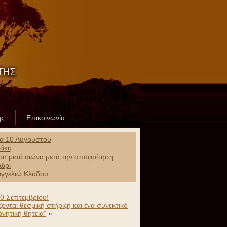
ης
Επικοινωνία
ρα 10 Αυγούστου
ράκη
ion μισό αιώνα μετά την αποφοίτηση
χώρι
αγγελιώ Κλάδου
30 Σεπτεμβρίου!
ονται θεσμική στήριξη και ένα συνεκτικό
ρνητική θητεία”
»