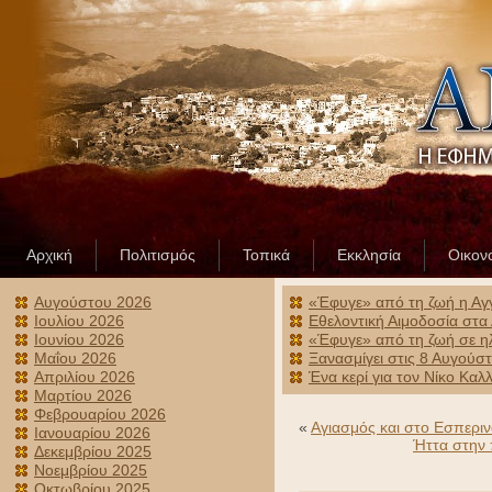
Αρχική
Πολιτισμός
Τοπικά
Εκκλησία
Οικον
Αυγούστου 2026
«Έφυγε» από τη ζωή η Αγ
Ιουλίου 2026
Εθελοντική Αιμοδοσία στα
Ιουνίου 2026
«Έφυγε» από τη ζωή σε ηλ
Μαΐου 2026
Ξανασμίγει στις 8 Αυγούσ
Απριλίου 2026
Ένα κερί για τον Νίκο Κα
Μαρτίου 2026
Φεβρουαρίου 2026
«
Αγιασμός και στο Εσπεριν
Ιανουαρίου 2026
Ήττα στην 
Δεκεμβρίου 2025
Νοεμβρίου 2025
Οκτωβρίου 2025