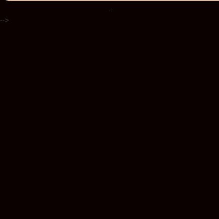
.
-->