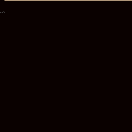
.
-->