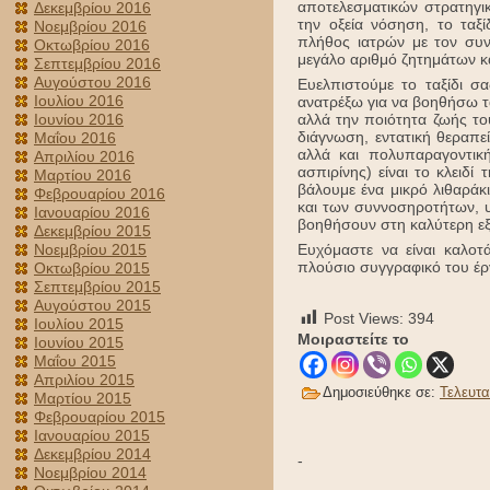
αποτελεσματικών στρατηγικ
Δεκεμβρίου 2016
την οξεία νόσηση, το ταξ
Νοεμβρίου 2016
πλήθος ιατρών με τον συν
Οκτωβρίου 2016
μεγάλο αριθμό ζητημάτων κ
Σεπτεμβρίου 2016
Αυγούστου 2016
Ευελπιστούμε το ταξίδι σ
Ιουλίου 2016
ανατρέξω για να βοηθήσω τ
Ιουνίου 2016
αλλά την ποιότητα ζωής το
διάγνωση, εντατική θεραπε
Μαΐου 2016
αλλά και πολυπαραγοντική
Απριλίου 2016
ασπιρίνης) είναι το κλει
Μαρτίου 2016
βάλουμε ένα μικρό λιθαράκ
Φεβρουαρίου 2016
και των συννοσηροτήτων, υ
Ιανουαρίου 2016
βοηθήσουν στη καλύτερη εξ
Δεκεμβρίου 2015
Νοεμβρίου 2015
Ευχόμαστε να είναι καλοτ
πλούσιο συγγραφικό του έρ
Οκτωβρίου 2015
Σεπτεμβρίου 2015
Αυγούστου 2015
Post Views:
394
Ιουλίου 2015
Μοιραστείτε το
Ιουνίου 2015
Μαΐου 2015
Απριλίου 2015
Δημοσιεύθηκε σε:
Τελευτα
Μαρτίου 2015
Φεβρουαρίου 2015
Ιανουαρίου 2015
Δεκεμβρίου 2014
-
Νοεμβρίου 2014