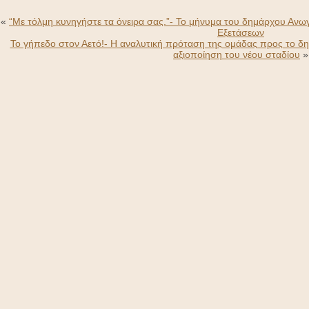
«
“Με τόλμη κυνηγήστε τα όνειρα σας.”- Το μήνυμα του δημάρχου Ανωγ
Εξετάσεων
Το γήπεδο στον Αετό!- Η αναλυτική πρόταση της ομάδας προς το δημ
αξιοποίηση του νέου σταδίου
»