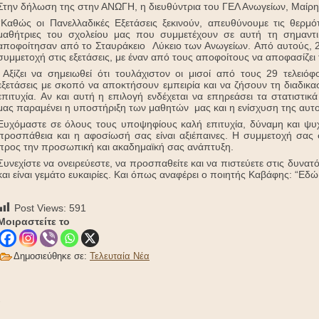
Στην δήλωση της στην ΑΝΩΓΗ, η διευθύντρια του ΓΕΛ Ανωγείων, Μαίρη
“Καθώς οι Πανελλαδικές Εξετάσεις ξεκινούν, απευθύνουμε τις θερμό
μαθήτριες του σχολείου μας που συμμετέχουν σε αυτή τη σημαντικ
αποφοίτησαν από το Σταυράκειο Λύκειο των Ανωγείων. Από αυτούς, 29
συμμετοχή στις εξετάσεις, με έναν από τους αποφοίτους να αποφασίζει 
Αξίζει να σημειωθεί ότι τουλάχιστον οι μισοί από τους 29 τελειόφ
εξετάσεις με σκοπό να αποκτήσουν εμπειρία και να ζήσουν τη διαδικα
επιτυχία. Αν και αυτή η επιλογή ενδέχεται να επηρεάσει τα στατιστικ
μας παραμένει η υποστήριξη των μαθητών μας και η ενίσχυση της αυτ
Ευχόμαστε σε όλους τους υποψηφίους καλή επιτυχία, δύναμη και ψυχ
προσπάθεια και η αφοσίωσή σας είναι αξιέπαινες. Η συμμετοχή σας σ
προς την προσωπική και ακαδημαϊκή σας ανάπτυξη.
Συνεχίστε να ονειρεύεστε, να προσπαθείτε και να πιστεύετε στις δυνατ
και είναι γεμάτο ευκαιρίες. Και όπως αναφέρει ο ποιητής Καβάφης: “Εδώ 
Post Views:
591
Μοιραστείτε το
Δημοσιεύθηκε σε:
Τελευταία Νέα
-