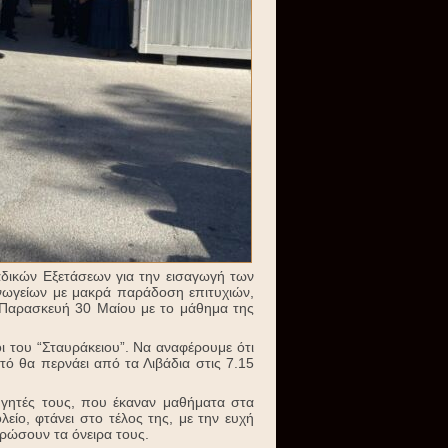
λαδικών Εξετάσεων για την εισαγωγή των
Ανωγείων με μακρά παράδοση επιτυχιών,
νη Παρασκευή 30 Μαίου με το μάθημα της
οι του “Σταυράκειου”. Να αναφέρουμε ότι
τό θα περνάει από τα Λιβάδια στις 7.15
θηγητές τους, που έκαναν μαθήματα στα
είο, φτάνει στο τέλος της, με την ευχή
ρώσουν τα όνειρα τους.