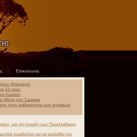
ης
Επικοινωνία
ίνου Νταγιαντά
ία 53 ετών
αι Λυκείου
ην Μάχη στο Σφακάκι
λησης στην καθαριότητα των σχολικών
είων, για την έναρξη των Πανελλαδικών
οτικό συμβούλιο για να αναλάβει την