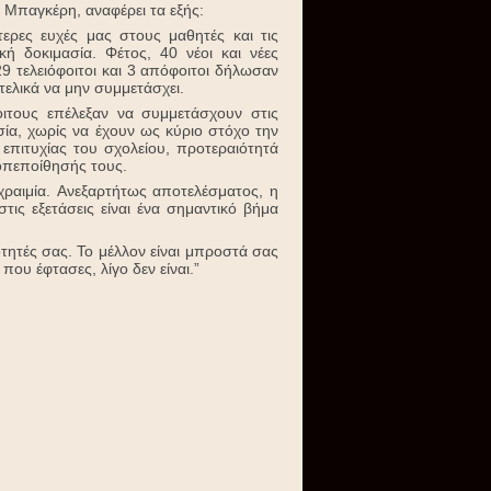
 Μπαγκέρη, αναφέρει τα εξής:
τερες ευχές μας στους μαθητές και τις
ή δοκιμασία. Φέτος, 40 νέοι και νέες
 τελειόφοιτοι και 3 απόφοιτοι δήλωσαν
τελικά να μην συμμετάσχει.
οιτους επέλεξαν να συμμετάσχουν στις
σία, χωρίς να έχουν ως κύριο στόχο την
ά επιτυχίας του σχολείου, προτεραιότητά
οπεποίθησής τους.
ραιμία. Ανεξαρτήτως αποτελέσματος, η
τις εξετάσεις είναι ένα σημαντικό βήμα
ότητές σας. Το μέλλον είναι μπροστά σας
που έφτασες, λίγο δεν είναι.”