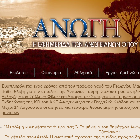
Εκκλησία
Οικονομία
Αθλητικά
Εργαστήρι Γνώσ
Συμπληρώνεται ένας χρόνος από τον πρόωρο χαμό του Γεωργίου Μαρ
Βαθιά θλίψη για την απώλεια της Αντωνίας Ταυρή- Σαλούστρου σε ηλικ
Εκλογές στον Σύλλογο Φίλων και Αποφοίτων Σταυρακείου Γυμνασίου κ
Εκδηλώσεις της ΚΟ του ΚΚΕ Ανωγείων για την Βαγγελιώ Κλάδου και τ
Μέχρι 14 Αυγούστου οι αιτήσεις για τέσσερις θέσεις μερικής απασχό
μονάδων
«
“Με τόλμη κυνηγήστε τα όνειρα σας.”- Το μήνυμα του δημάρχου Ανωγ
Εξετάσεων
Το γήπεδο στον Αετό!- Η αναλυτική πρόταση της ομάδας προς το δημ