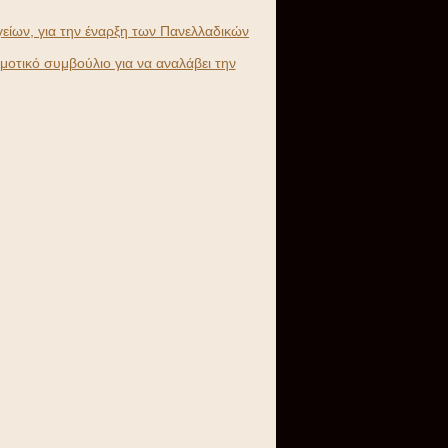
είων, για την έναρξη των Πανελλαδικών
οτικό συμβούλιο για να αναλάβει την