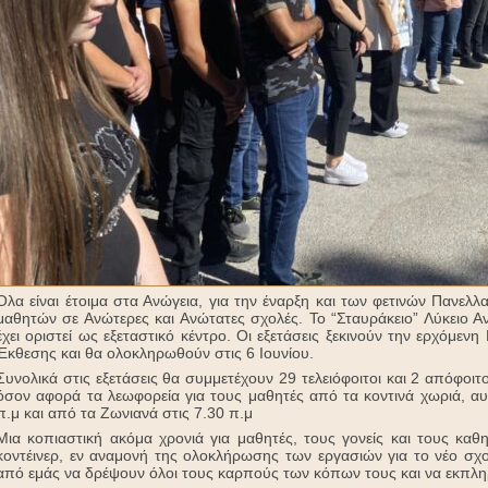
Όλα είναι έτοιμα στα Ανώγεια, για την έναρξη και των φετινών Πανελ
μαθητών σε Ανώτερες και Ανώτατες σχολές. Το “Σταυράκειο” Λύκειο 
έχει οριστεί ως εξεταστικό κέντρο. Οι εξετάσεις ξεκινούν την ερχόμε
Έκθεσης και θα ολοκληρωθούν στις 6 Ιουνίου.
Συνολικά στις εξετάσεις θα συμμετέχουν 29 τελειόφοιτοι και 2 απόφοιτ
όσον αφορά τα λεωφορεία για τους μαθητές από τα κοντινά χωριά, αυ
π.μ και από τα Ζωνιανά στις 7.30 π.μ
Μια κοπιαστική ακόμα χρονιά για μαθητές, τους γονείς και τους κα
κοντέινερ, εν αναμονή της ολοκλήρωσης των εργασιών για το νέο σχολ
από εμάς να δρέψουν όλοι τους καρπούς των κόπων τους και να εκπλη