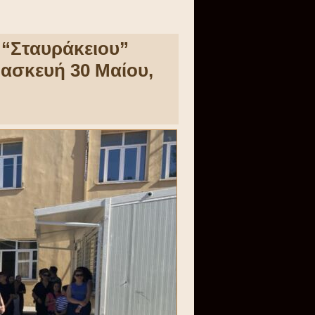
υ “Σταυράκειου”
ρασκευή 30 Μαίου,