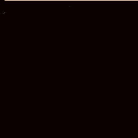
.
-->