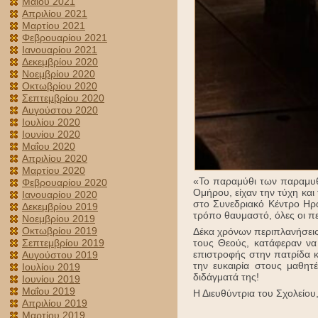
Μαΐου 2021
Απριλίου 2021
Μαρτίου 2021
Φεβρουαρίου 2021
Ιανουαρίου 2021
Δεκεμβρίου 2020
Νοεμβρίου 2020
Οκτωβρίου 2020
Σεπτεμβρίου 2020
Αυγούστου 2020
Ιουλίου 2020
Ιουνίου 2020
Μαΐου 2020
Απριλίου 2020
Μαρτίου 2020
«Το παραμύθι των παραμυθ
Φεβρουαρίου 2020
Ομήρου, είχαν την τύχη και
Ιανουαρίου 2020
στο Συνεδριακό Κέντρο Ηρ
Δεκεμβρίου 2019
τρόπο θαυμαστό, όλες οι π
Νοεμβρίου 2019
Οκτωβρίου 2019
Δέκα χρόνων περιπλανήσεις,
Σεπτεμβρίου 2019
τους Θεούς, κατάφεραν να
επιστροφής στην πατρίδα κ
Αυγούστου 2019
την ευκαιρία στους μαθητ
Ιουλίου 2019
διδάγματά της!
Ιουνίου 2019
Μαΐου 2019
Η Διευθύντρια του Σχολείου
Απριλίου 2019
Μαρτίου 2019