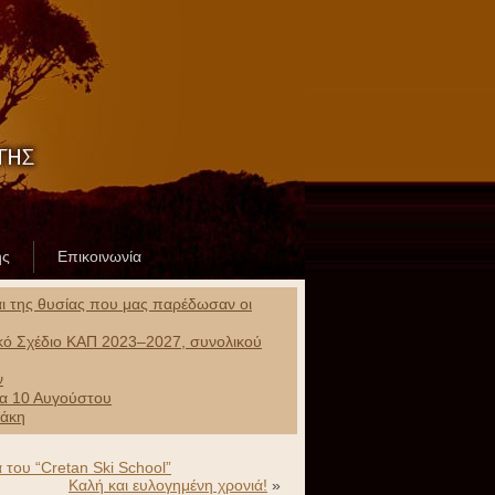
ης
Επικοινωνία
και της θυσίας που μας παρέδωσαν οι
ικό Σχέδιο ΚΑΠ 2023–2027, συνολικού
ν
ρα 10 Αυγούστου
ράκη
 του “Cretan Ski School”
Καλή και ευλογημένη χρονιά!
»