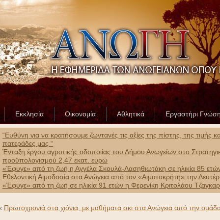
Εκκλησία
Οικονομία
Αθλητικά
Εργαστήρι Γνώσ
“Ευθύνη για να κρατήσουμε ζωντανές τις αξίες της πίστης, της τιμής 
πατεράδες μας “
Ένταξη έργου αγροτικής οδοποιίας του Δήμου Ανωγείων στο Στρατηγ
προϋπολογισμού 2,47 εκατ. ευρώ
«Έφυγε» από τη ζωή η Αγγέλα Σκουλά-Λασηθιωτάκη σε ηλικία 85 ετώ
Εθελοντική Αιμοδοσία στα Ανώγεια από τον «Αιματοκρήτη» την Δευτέ
«Έφυγε» από τη ζωή σε ηλικία 91 ετών η Φερενίκη Κριτολάου Τζαγκα
«
Πρωτοχρονιά στα χιόνια, με μαθήματα σκι στα Ανώγεια από την ομάδα