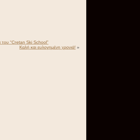
 του “Cretan Ski School”
Καλή και ευλογημένη χρονιά!
»